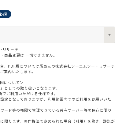
･リサーチ
0013
・商品変更は 一切できません。
西区新町2-4-2 なにわ筋SIAビル［
Map
］
6-6538-5358（代表）
場合、PDF版については販売元の株式会社シーエムシー・リサーチ
をご案内いたします。
範囲について＞
版」としての取り扱いとなります。
所でご利用いただける仕様です。
設定となっておりますが、利用範囲内でのご利用をお願いいた
スワード等の権限で管理できている共有サーバー等の保存に限り
料に限ります。著作権法で定められた場合（引用）を除き、許諾が