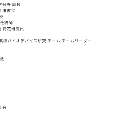
学分野 助教
門 准教授
授
特任講師
門 特定研究員
集積バイオデバイス研究 チーム チームリーダー
助教
社会