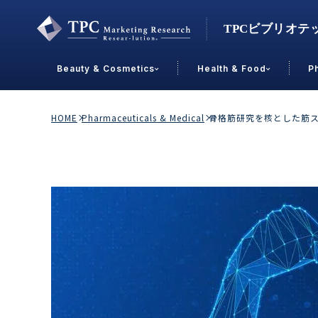
Beauty & Cosmetics
Health & Food
P
Contact Us
HOME
Pharmaceuticals & Medical
骨格筋研究を核とした筋
業界で選ぶ
Beauty & Cosmetics
Health &
スキンケア
男性
加工食品
メイクアップ
美容食品
飲料
ヘアケア
その他
乳製品
敏感肌・アトピー
菓子
R&D
ＰＢＦ
OEM
冷食