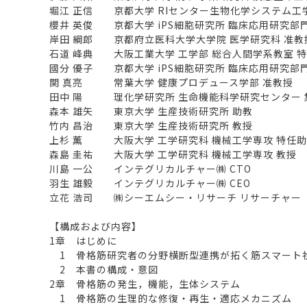
堀江 正信 京都大学 RIセンター生物化学システム工
櫻井 英俊 京都大学 iPS細胞研究所 臨床応用研究部
岸田 綱郎 京都府立医科大学大学院 医学研究科 准教
石道 峰典 大阪工業大学 工学部 総合人間学系教室 
國分 優子 京都大学 iPS細胞研究所 臨床応用研究部
関 真亮 常葉大学 健康プロデュース学部 准教授
田中 陽 理化学研究所 生命機能科学研究センター 
森本 雄矢 東京大学 生産技術研究所 助教
竹内 昌治 東京大学 生産技術研究所 教授
上杉 薫 大阪大学 工学研究科 機械工学専攻 特任
森島 圭祐 大阪大学 工学研究科 機械工学専攻 教授
川島 一公 インテグリカルチャー㈱ CTO
羽生 雄毅 インテグリカルチャー㈱ CEO
立花 浩司 ㈱シーエムシー・リサーチ リサーチャー
【構成および内容】
1章 はじめに
1 骨格筋研究者の分野横断型連携が拓く筋スマート
2 本書の構成・意図
2章 骨格筋の発生，機能，生体システム
1 骨格筋の生理的な修復・再生・適応メカニズム