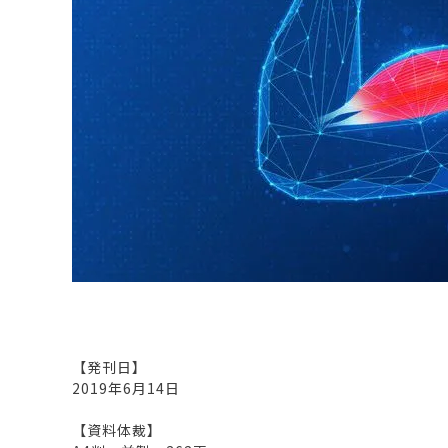
原料・素材
業務用
通販
食品添加物
美容室・サロン
R&D
海外
海外
Pharmaceuticals & Medical
Chemical
患者調査
デジタル・Dtx
ファイン・
ドクター調査
その他
プラスチッ
モダリティ
農薬・農業
がん
電子材料
精神神経
自動車
呼吸器・免疫
ライフサイ
骨・関節
CDMO
循環器・代謝
戦略
泌尿器・婦人
海外
戦略
その他
調査の種類から探す
市場調査
消費者調査
戦略調査
素材・原料・R&D調査
【発刊日】
2019年6月14日
【資料体裁】