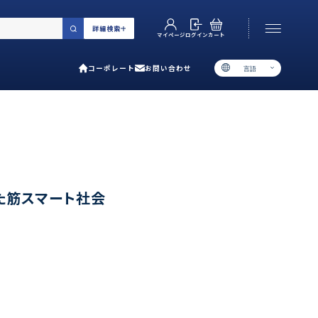
詳細検索
カート
ログイン
マイページ
コーポレート
お問い合わせ
言語
お電話でのお問い合わせ
06-6538-5358
［ 9:00-17:00 土日祝除く ］
類で選ぶ
た筋スマート社会
プ
用ガイド
あるご質問
い合わせ
ポレート