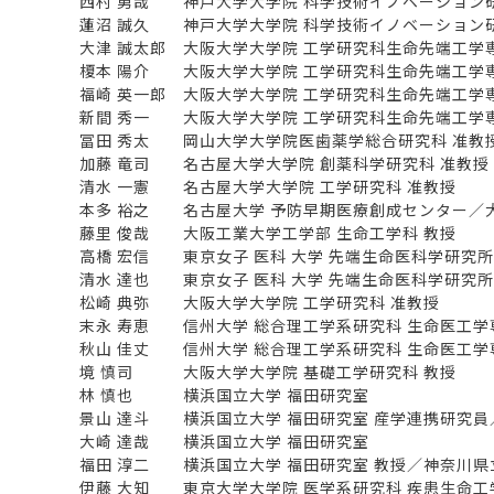
西村 勇哉 神戸大学大学院 科学技術イノベーション研
蓮沼 誠久 神戸大学大学院 科学技術イノベーション研
大津 誠太郎 大阪大学大学院 工学研究科生命先端工学
榎本 陽介 大阪大学大学院 工学研究科生命先端工学
福崎 英一郎 大阪大学大学院 工学研究科生命先端工学
新間 秀一 大阪大学大学院 工学研究科生命先端工学専
冨田 秀太 岡山大学大学院医歯薬学総合研究科 准教
加藤 竜司 名古屋大学大学院 創薬科学研究科 准教授
清水 一憲 名古屋大学大学院 工学研究科 准教授
本多 裕之 名古屋大学 予防早期医療創成センター／大
藤里 俊哉 大阪工業大学工学部 生命工学科 教授
高橋 宏信 東京女子 医科 大学 先端生命医科学研究所
清水 達也 東京女子 医科 大学 先端生命医科学研究所
松崎 典弥 大阪大学大学院 工学研究科 准教授
末永 寿恵 信州大学 総合理工学系研究科 生命医工学
秋山 佳丈 信州大学 総合理工学系研究科 生命医工学
境 慎司 大阪大学大学院 基礎工学研究科 教授
林 慎也 横浜国立大学 福田研究室
景山 達斗 横浜国立大学 福田研究室 産学連携研究員／
大崎 達哉 横浜国立大学 福田研究室
福田 淳二 横浜国立大学 福田研究室 教授／神奈川県立
伊藤 大知 東京大学大学院 医学系研究科 疾患生命工