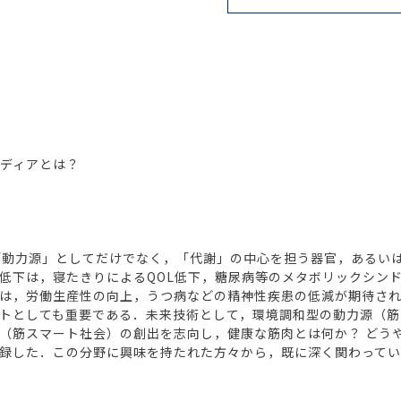
イディアとは？
動力源」としてだけでなく，「代謝」の中心を担う器官，あるい
低下は，寝たきりによるQOL低下，糖尿病等のメタボリックシン
は，労働生産性の向上，うつ病などの精神性疾患の低減が期待さ
トとしても重要である．未来技術として，環境調和型の動力源（筋
（筋スマート社会）の創出を志向し，健康な筋肉とは何か？ どうや
録した．この分野に興味を持たれた方々から，既に深く関わってい