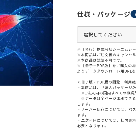
生活習慣
介護
機能性原料・素材
仕様・パッケージ
その他
 & Life Sciences
スペシャリティ・原料
ク・容器・包装材
資材
※【発行】株式会社シーエムシー
〒550-
※本商品はご注文後のキャンセル
大阪市
エンス
※本商品は試読不可です。
TEL 0
※【冊子＋PDF版】をご購入の
よりデータダウンロード用URL
＜冊子版・PDF版の閲覧・利用
・本商品は、「法人パッケージ
※1法人内の国内すべての事業
患者・ドクター調査
※データは全ページ印刷できる
します。
海外・グローバル調査
・サーバー保存については、パ
ます。
・二次利用については、社内資
必要となります。