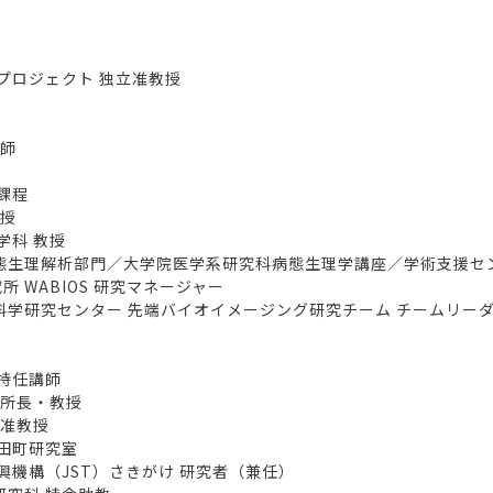
プロジェクト 独立准教授
講師
課程
教授
学科 教授
態生理解析部門／大学院医学系研究科病態生理学講座／学術支援セ
WABIOS 研究マネージャー
科学研究センター 先端バイオイメージング研究チーム チームリー
特任講師
 所長・教授
 准教授
田町研究室
機構（JST）さきがけ 研究者（兼任）