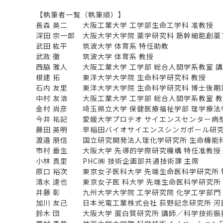
【執筆者一覧（執筆順）】
長森 英二 大阪工業大学 工学部生命工学科 准教授
深田 宗一郎 大阪大学大学院 薬学研究科 筋幹細胞創薬
武田 紘平 筑波大学 体育系 特任助教
武政 徹 筑波大学 体育系 教授
西脇 雅人 大阪工業大学 工学部 総合人間学系教室 
根建 拓 東洋大学大学院 生命科学研究科 教授
石内 友里 東洋大学大学院 生命科学研究科 博士後期
中村 友浩 大阪工業大学 工学部 総合人間学系教室 
金村 尚彦 埼玉県立大学 保健医療福祉学部 理学療法
今井 祐記 愛媛大学プロテオ サイエンスセンター病
藤田 英明 早稲田バイオサイエンスシンガポール研究所 
渡邉 朋信 国立研究開発法人理化学研究所 生命機能
市村 垂生 大阪大学 先導的学際研究機構 特任准教授
小林 真里 PHC㈱ 技術企画部共通技術課 主席
原口 裕次 東京女子医科大学 先端生命医科学研究所 
清水 達也 東京女子医 科大学 先端生命医科学研究所
井藤 彰 九州大学大学院 工学研究院 化学工学部門
加川 友己 日本光電工業株式会社 荻野記念研究所 河
鈴木 団 大阪大学 蛋白質研究所 講師／科学技術振興