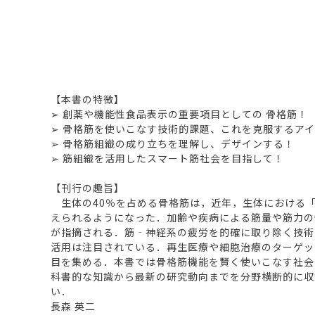
【本書の特徴】
➢ 創薬や機能性食品表示の重要項目としての 骨格筋！
➢ 骨格筋を使いこなす技術的課題、これを克服するア
➢ 骨格筋組織の成り立ちを理解し、デザインする！
➢ 筋組織を活用したスマート筋社会を目指して！
【刊行の趣旨】
生体の40％を占める骨格筋は，近年，生体における「
えられるようになった．加齢や疾病による筋量や筋力の
が指摘される．筋‐神経系の疲労を的確に取り除く技術
活用は注目されている．再生医療や細胞治療のターゲッ
目を集める．本書では骨格筋機能を賢く使いこなす社会
科書的な知識から最新の研究動向までを分野横断的に収
い．
長森 英二