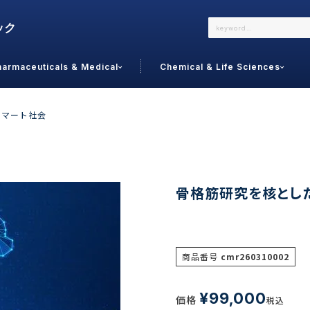
harmaceuticals & Medical
Chemical & Life Sciences
よくあるご質問
メールでのお問い合わせ
スマート社会
詳しくはこちら
お問い合わせ
カテゴリで選ぶ
調査の種
骨格筋研究を核とし
 Food
トッ
通販
ご利
サプリ
商品番号
cmr260310002
よく
美容
シニア
お問
リセット
検索する
女性・フェムケア
¥
99,000
価格
オーラル
税込
コー