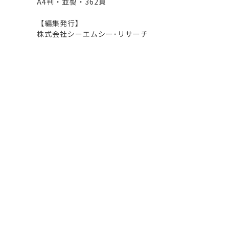
A4判・並製・362頁
【編集発行】
株式会社シーエムシー･リサーチ