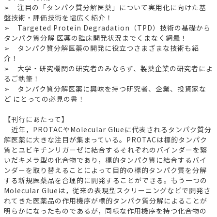
➢ 注目の「タンパク質分解医薬」について実用化に向けた基
盤技術・評価技術を幅広く紹介！
➢ Targeted Protein Degradation（TPD）技術の基礎から
タンパク質分解 医薬の臨床開発状況までくまなく網羅！
➢ タンパク質分解医薬の開発に役立つさまざまな技術も紹
介！
➢ 大学・研究機関の研究者のみならず、製薬企業の研究者によ
るご執筆！
➢ タンパク質分解医薬に興味を持つ研究者、企業、投資家な
ど にとっての必見の書！
【刊行にあたって】
近年，PROTACやMolecular Glueに代表されるタンパク質分
解医薬に大きな注目が集まっている。PROTACは標的タンパク
質とユビキチンリガーゼに結合するそれぞれのバインダーを繋
いだキメラ型の化合物であり，標的タンパク質に結合するバイ
ンダーを取り替えることによって目的の標的タンパク質を分解
する新規医薬品を合理的に開発することができる。もう一つの
Molecular Glueは，従来の表現型スクリーニングなどで開発さ
れてきた医薬品の作用機序が標的タンパク質分解によることが
明らかになったものであるが，同様な作用機序を持つ化合物の