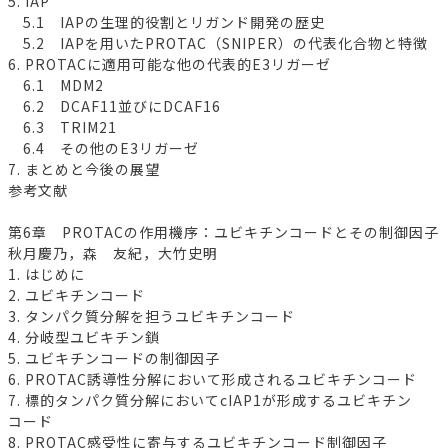
5. IAP
5.1 IAPの生理的役割とリガンド開発の歴史
5.2 IAPを用いたPROTAC（SNIPER）の代表化合物と特徴
6. PROTACに適用可能な他の代表的E3リガーゼ
6.1 MDM2
6.2 DCAF11並びにDCAF16
6.3 TRIM21
6.4 その他のE3リガーゼ
7. まとめと今後の展望
参考文献
第6章 PROTACの作用機序：ユビキチンコードとその制御因子
秋月慶乃，森 友紀，大竹史明
1. はじめに
2. ユビキチンコード
3. タンパク質分解を担うユビキチンコード
4. 分岐型ユビキチン鎖
5. ユビキチンコードの制御因子
6. PROTAC誘導性分解において形成されるユビキチンコード
7. 標的タンパク質分解においてcIAP1が形成するユビキチン
コード
8. PROTAC感受性に寄与するユビキチンコード制御因子