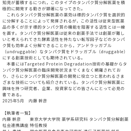
知見が蓄積するにつれ，このタイプのタンパク質分解医薬を積
極的に開発する動きが顕著になってきた。
これらタンパク質分解医薬の薬効は標的タンパク質を選択的
に分解することによって発揮されるが，この活性は従来型医薬
品の多くが示す標的タンパク質の機能を阻害する活性とは一線
を画す。タンパク質分解医薬は従来の創薬手法では創薬が難し
いと考えられてきた酵素活性を持たない転写因子などのタンパ
ク質も効率よく分解できることから，アンドラッガブル
（undruggable）なタンパク質をドラッガブル（druggable）
にする創薬技術としても期待されている。
本書にはTargeted Protein Degradation技術の基礎からタ
ンパク質分解医薬の臨床開発状況までくまなく網羅されてお
り、さらにタンパク質分解医薬の開発に役立つと思われるさま
ざまな技術についても紹介されている。タンパク質分解医薬に
興味を持つ研究者、企業、投資家などの皆さんにとって必見の
書である。
2025年5月 内藤 幹彦
【執筆者一覧】
内藤 幹彦 東京大学大学院 薬学系研究科 タンパク質分解創薬
社会連携講座 特任教授