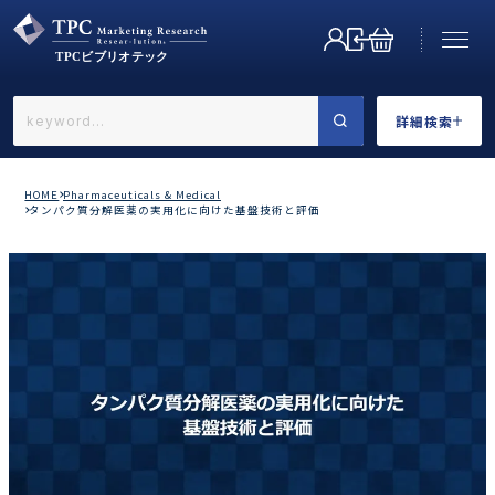
詳細検索
←戻る
詳細検索
HOME
Pharmaceuticals & Medical
タンパク質分解医薬の実用化に向けた基盤技術と評価
業界で選ぶ
カテゴリで選ぶ