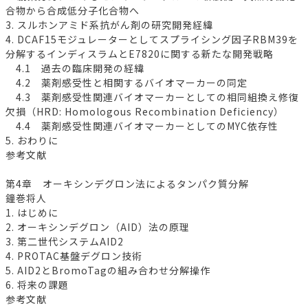
合物から合成低分子化合物へ
3. スルホンアミド系抗がん剤の研究開発経緯
4. DCAF15モジュレーターとしてスプライシング因子RBM39を
分解するインディスラムとE7820に関する新たな開発戦略
4.1 過去の臨床開発の経緯
4.2 薬剤感受性と相関するバイオマーカーの同定
4.3 薬剤感受性関連バイオマーカーとしての相同組換え修復
欠損（HRD: Homologous Recombination Deficiency）
4.4 薬剤感受性関連バイオマーカーとしてのMYC依存性
5. おわりに
参考文献
第4章 オーキシンデグロン法によるタンパク質分解
鐘巻将人
1. はじめに
2. オーキシンデグロン（AID）法の原理
3. 第二世代システムAID2
4. PROTAC基盤デグロン技術
5. AID2とBromoTagの組み合わせ分解操作
6. 将来の課題
参考文献