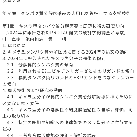
参考文献
第Ⅴ編 タンパク質分解医薬品の実用化を後押しする支援技術
第1章 キメラ型タンパク質分解医薬と周辺技術の研究動向
（2024年に報告されたPROTAC論文の統計学的調査と考察）
叶 直樹，池内和忠，黄 一帆
1. はじめに
2. キメラ型タンパク質分解医薬に関する2024年の論文の動向
3. 2024年に報告されたキメラ型分子の特徴と傾向
3.1 分解標的タンパク質の傾向
3.2 利用されるE3ユビキチンリガーゼとそのリガンドの傾向
3.3 標的タンパク質リガンドとE3リガンドをつなぐリンカー
の傾向
4. 周辺技術および研究の動向
4.1 キメラ型分子が標的タンパク質を分解誘導に導くために
必要な要素・要件
4.2 キメラ型分子の溶解性や細胞膜透過性の理解，評価，向
上の取り組み
4.3 特定の細胞や組織への送達能をキメラ型分子に付与する
試み
4.4 三者複合体形成能の評価・解析の試み