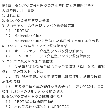
第1章 タンパク質分解医薬の基本的性質と臨床開発動向
大岡伸通，井上貴雄
1. はじめに
2. タンパク質分解医薬の分類
3. プロテアソーム依存型タンパク質分解医薬
3.1 PROTAC
3.2 Molecular Glue
3.3 Molecular Glueと類似した作用機序を有する化合物
4. リソソーム依存型タンパク質分解医薬
4.1 オートファジー介在型タンパク質分解医薬
4.2 エンドサイトーシス介在型タンパク質分解医薬
5. タンパク質分解医薬の優位性
5.1 分子量および製造の観点からの優位性（経口吸収，組織
移行，製造コスト，CMC）
5.2 作用機序の観点からの優位性（触媒作用，活性の持続，
活性の増強
5.3 三者複合体形成の観点からの優位性（高い特異性，低親
和性リガンドの活用，創薬標的の拡大）
6. タンパク質分解医薬の臨床開発動向
6.1 PROTACの臨床開発動向
6.2 核内受容体を標的とするPROTAC