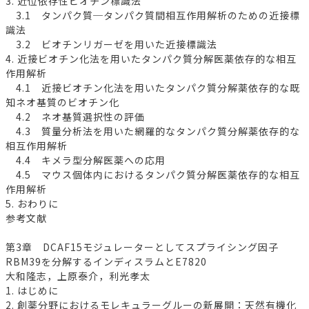
3. 近位依存性ビオチン標識法
3.1 タンパク質─タンパク質間相互作用解析のための近接標
識法
3.2 ビオチンリガーゼを用いた近接標識法
4. 近接ビオチン化法を用いたタンパク質分解医薬依存的な相互
作用解析
4.1 近接ビオチン化法を用いたタンパク質分解薬依存的な既
知ネオ基質のビオチン化
4.2 ネオ基質選択性の評価
4.3 質量分析法を用いた網羅的なタンパク質分解薬依存的な
相互作用解析
4.4 キメラ型分解医薬への応用
4.5 マウス個体内におけるタンパク質分解医薬依存的な相互
作用解析
5. おわりに
参考文献
第3章 DCAF15モジュレーターとしてスプライシング因子
RBM39を分解するインディスラムとE7820
大和隆志，上原泰介，利光孝太
1. はじめに
2. 創薬分野におけるモレキュラーグルーの新展開：天然有機化