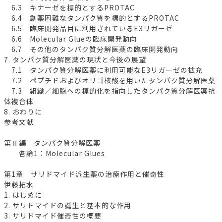
6.3 キナーゼを標的とするPROTAC
6.4 創薬困難なタンパク質を標的とするPROTAC
6.5 臨床開発品目に利用されているE3リガーゼ
6.6 Molecular Glueの臨床開発動向
6.7 その他のタンパク質分解医薬の臨床開発動向
7. タンパク質分解医薬の現状と今後の展望
7.1 タンパク質分解医薬に利用可能なE3リガーゼの拡充
7.2 ペプチドおよびオリゴ核酸を用いたタンパク質分解医薬
7.3 組織／細胞への標的化を指向したタンパク質分解医薬抗
体複合体
8. おわりに
参考文献
第Ⅱ編 タンパク質分解医薬
各論1：Molecular Glues
第1章 サリドマイド派生薬の治療作用と催奇性
伊藤拓水
1. はじめに
2. サリドマイドの誕生と基本的な作用
3. サリドマイド催奇性の概要