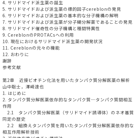
4. サリドマイド派生薬の誕生
5. サリドマイドおよび派生薬の標的因子cereblonの発見
6. サリドマイドおよび派生薬の基本的な分子機構の解明
7. サリドマイドおよび派生薬が分子糊分解薬であることの発見
8. サリドマイド催奇性の分子機構と種間特異性
9. CereblonのPROTACsへの利用
10. 現在におけるサリドマイド派生薬の開発状況
11. Cereblonの元々の機能
12. おわりに
謝辞
参考文献
第2章 近接ビオチン化法を用いたタンパク質分解医薬の解析
山中聡士，澤崎達也
1. はじめに
2. タンパク質分解医薬依存的なタンパク質─タンパク質間相互
作用
2.1 タンパク質分解医薬（サリドマイド誘導体）のネオ基質
同定の歴史
2.2 組換えタンパク質を用いたタンパク質分解医薬依存的な
相互作用解析技術