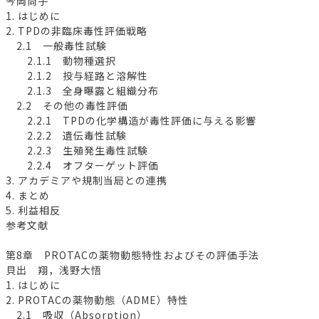
今岡尚子
1. はじめに
2. TPDの非臨床毒性評価戦略
2.1 一般毒性試験
2.1.1 動物種選択
2.1.2 投与経路と溶解性
2.1.3 全身曝露と組織分布
2.2 その他の毒性評価
2.2.1 TPDの化学構造が毒性評価に与える影響
2.2.2 遺伝毒性試験
2.2.3 生殖発生毒性試験
2.2.4 オフターゲット評価
3. アカデミアや規制当局との連携
4. まとめ
5. 利益相反
参考文献
第8章 PROTACの薬物動態特性およびその評価手法
貝出 翔，浅野大悟
1. はじめに
2. PROTACの薬物動態（ADME）特性
2.1 吸収（Absorption）