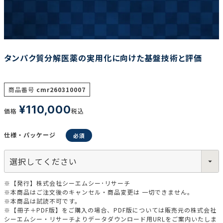
調査の種類で選ぶ
タンパク質分解医薬の実用化に向けた基盤技術と評価
商品番号
cmr260310007
¥
110,000
リセット
検索する
価格
税込
仕様・パッケージ
※【発行】株式会社シーエムシー･リサーチ
※本商品はご注文後のキャンセル・商品変更は 一切できません。
※本商品は試読不可です。
※【冊子＋PDF版】をご購入の場合、PDF版については販売元の株式会社
シーエムシー・リサーチよりデータダウンロード用URLをご案内いたしま