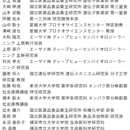
井上 貴雄 国立医薬品食品衛生研究所 遺伝子医薬部 部長
大岡 伸通 国立医薬品食品衛生研究所 遺伝子医薬部 第三室長
山本 武範 国立医薬品食品衛生研究所 遺伝子医薬部 第一室長
伊藤 拓水 第一三共㈱ 研究開発本部
山中 聡士 愛媛大学 プロテオサイエンスセンター 特定助教
澤崎 達也 愛媛大学 プロテオサイエンスセンター 教授
大和 隆志 エーザイ㈱ ディープヒューマンバイオロジーラー
ニング 上席執行役員
上原 泰介 エーザイ㈱ ディープヒューマンバイオロジーラー
ニング 主幹研究員
利光 孝太 エーザイ㈱ ディープヒューマンバイオロジーラー
ニング 研究員
鐘巻 将人 国立遺伝学研究所 遺伝メカニズム研究系 分子工学
研究室 教授
佐藤 和佳 東京大学大学院 薬学系研究科 タンパク質分解創薬
社会連携講座 特任研究員
橋本 創太 東京大学大学院 薬学系研究科 タンパク質分解創薬
社会連携講座
出水 庸介 国立医薬品食品衛生研究所 有機化学部 部長
黒原 崇 国立医薬品食品衛生研究所 食品添加物部 研究員
永沼 美弥子 横浜市立大学大学院 生命医科学研究科
許 涵喬 横浜市立大学大学院 生命医科学研究科