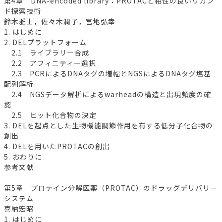
第4章 DNA-encoded library：PROTACと相性の良いリガン
ド探索技術
鈴木雅士，佐々木潤子，宮地弘幸
1. はじめに
2. DELプラットフォーム
2.1 ライブラリー合成
2.2 アフィニティー選択
2.3 PCRによるDNAタグの増幅とNGSによるDNAタグ塩基
配列解析
2.4 NGSデータ解析によるwarheadの構造と出現頻度の確
認
2.5 ヒット化合物の決定
3. DELを起点とした生物機能調節作用を有する低分子化合物の
創出
4. DELを用いたPROTACの創出
5. おわりに
参考文献
第5章 プロテイン分解医薬（PROTAC）のドラッグデリバリー
システム
喜納宏昭
1. はじめに