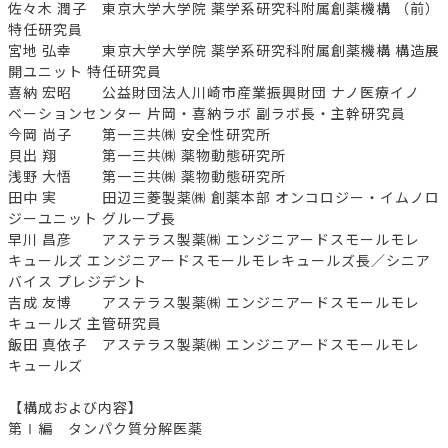
佐々木 潤子 東京大学大学院 薬学系研究科附属創薬機構 （前）
特任研究員
宮地 弘幸 東京大学大学院 薬学系研究科附属創薬機構 構造展
開ユニット 特任研究員
喜納 宏昭 公益財団法人川崎市産業振興財団 ナノ医療イノ
ベーションセンター 片岡・喜納ラボ 副ラボ長・主幹研究員
今岡 尚子 第一三共㈱ 安全性研究所
貝出 翔 第一三共㈱ 薬物動態研究所
浅野 大悟 第一三共㈱ 薬物動態研究所
田中 実 田辺三菱製薬㈱ 創薬本部 オンコロジー・イムノロ
ジーユニット グループ長
早川 昌彦 アステラス製薬㈱ エンジニアードスモールモレ
キュールズ エンジニアードスモールモレキュールズ長／シニア
バイス プレジデント
吉成 友博 アステラス製薬㈱ エンジニアードスモールモレ
キュールズ 主管研究員
飯田 真依子 アステラス製薬㈱ エンジニアードスモールモレ
キュールズ
【構成および内容】
第Ⅰ編 タンパク質分解医薬