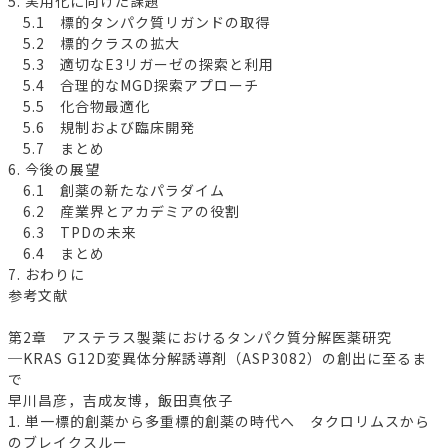
5. 実用化に向けた課題
5.1 標的タンパク質リガンドの取得
5.2 標的クラスの拡大
5.3 適切なE3リガーゼの探索と利用
5.4 合理的なMGD探索アプローチ
5.5 化合物最適化
5.6 規制および臨床開発
5.7 まとめ
6. 今後の展望
6.1 創薬の新たなパラダイム
6.2 産業界とアカデミアの役割
6.3 TPDの未来
6.4 まとめ
7. おわりに
参考文献
第2章 アステラス製薬におけるタンパク質分解医薬研究
─KRAS G12D変異体分解誘導剤（ASP3082）の創出に至るま
で
早川昌彦，吉成友博，飯田真依子
1. 単一標的創薬から多重標的創薬の時代へ タクロリムスから
のブレイクスルー