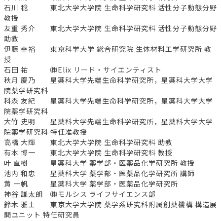
石川 稔 東北⼤学⼤学院 ⽣命科学研究科 活性分⼦動態分野
教授
友重 秀介 東北⼤学⼤学院 ⽣命科学研究科 活性分⼦動態分野
助教
伊藤 幸裕 東京科学大学 総合研究院 生体材料工学研究所 教
授
石田 祐 ㈱Elix リード・サイエンティスト
秋月 慶乃 星薬科大学先端生命科学研究所，星薬科大学大学
院薬学研究科
科森 友紀 星薬科大学先端生命科学研究所，星薬科大学大学
院薬学研究科
大竹 史明 星薬科大学先端生命科学研究所，星薬科大学大学
院薬学研究科 特任准教授
高橋 大輝 東北大学大学院 生命科学研究科 助教
有本 博一 東北大学大学院 生命科学研究科 教授
叶 直樹 星薬科大学 薬学部・医薬品化学研究所 教授
池内 和忠 星薬科大学 薬学部・医薬品化学研究所 講師
黄 一帆 星薬科大学 薬学部・医薬品化学研究所
神谷 謙太朗 ㈱モルシス ライフサイエンス部
鈴木 雅士 東京大学大学院 薬学系研究科附属創薬機構 構造展
開ユニット 特任研究員