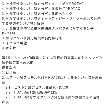
3. 神経変性タンパク質を分解するペプチドPROTAC
4. 神経変性タンパク質を分解する低分子PROTAC
5. 神経変性タンパク質を分解する疎水性タグ
6. 神経変性タンパク質をオートファジー・リソソーム系で分解
する標的タンパク質分解薬
7. 非凝集性の神経変性疾患関連タンパク質に対する低分子
PROTAC
8. 標的タンパク質分解薬の脳内移行性
9. まとめと展望
参考文献
第4章 リシン修飾酵素に対する選択的阻害薬の創製とタンパク
質分解医薬への応用
伊藤幸裕
1. はじめに
2. ヒストン脱アセチル化酵素HDAC8に対するタンパク質分解医
薬
2.1 ヒストン脱アセチル化酵素HDAC8
2.2 HDAC8選択的阻害薬の創製
2.3 HDAC8に対するタンパク質分解医薬の創製とその活性
評価