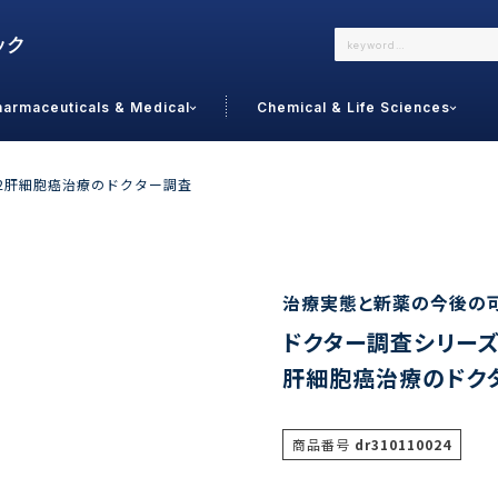
harmaceuticals & Medical
Chemical & Life Sciences
よくあるご質問
メールでのお問い合わせ
2肝細胞癌治療のドクター調査
詳しくはこちら
お問い合わせ
カテゴリで選ぶ
調査の種
治療実態と新薬の今後の
ドクター調査シリーズ
 Food
トッ
肝細胞癌治療のドク
通販
ご利
サプリ
よく
美容
シニア
商品番号
dr310110024
お問
リセット
検索する
女性・フェムケア
オーラル
コー