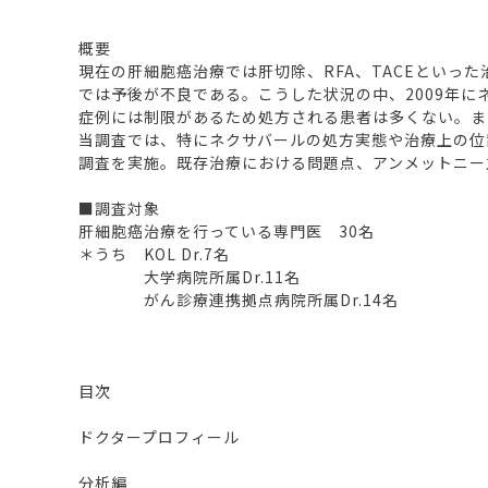
概要
現在の肝細胞癌治療では肝切除、RFA、TACEとい
では予後が不良である。こうした状況の中、2009年
症例には制限があるため処方される患者は多くない。ま
当調査では、特にネクサバールの処方実態や治療上の位
調査を実施。既存治療における問題点、アンメットニー
■調査対象
肝細胞癌治療を行っている専門医 30名
＊うち KOL Dr.7名
大学病院所属Dr.11名
がん診療連携拠点病院所属Dr.14名
目次
ドクタープロフィール
分析編