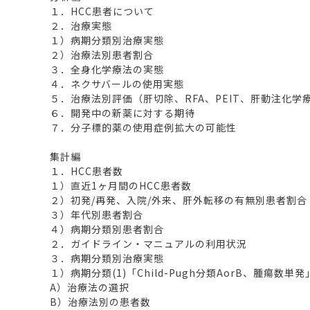
１．HCC患者について
２．治療実態
１）病期分類別治療実態
２）治療法別患者割合
３．全身化学療法の実態
４．ネクサバールの使用実態
５．治療法別評価（肝切除、RFA、PEIT、肝動注化学
６．開発中の新薬に対する期待
７．分子標的薬の使用症例拡大の可能性
集計編
１．HCC患者数
１）直近1ヶ月間のHCC患者数
２）初発/再発、入院/外来、肝外転移の有無別患者割合
３）年代別患者割合
４）病期分類別患者割合
２．ガイドライン・マニュアルの利用状況
３．病期分類別治療実態
１）病期分類(1)「Child-Pugh分類AorB、腫瘍数単
A）治療法の選択
B）治療法別の患者数