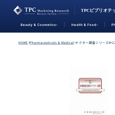
Beauty & Cosmetics
Health & Food
P
Contact Us
HOME
Pharmaceuticals & Medical
ドクター調査シリーズ№2
業界で選ぶ
Beauty & Cosmetics
Health &
スキンケア
男性
加工食品
メイクアップ
美容食品
飲料
ヘアケア
その他
乳製品
敏感肌・アトピー
菓子
R&D
ＰＢＦ
OEM
冷食