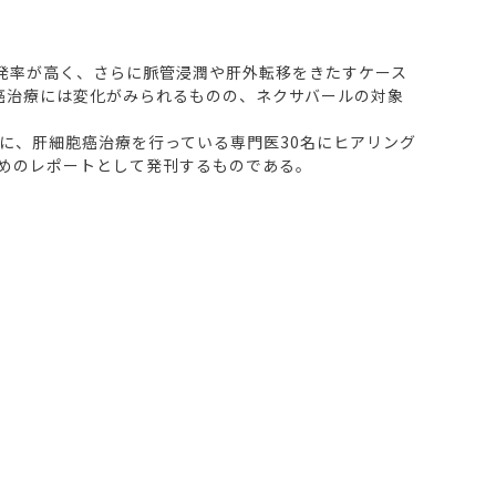
再発率が高く、さらに脈管浸潤や肝外転移をきたすケース
癌治療には変化がみられるものの、ネクサバールの対象
に、肝細胞癌治療を行っている専門医30名にヒアリング
めのレポートとして発刊するものである。