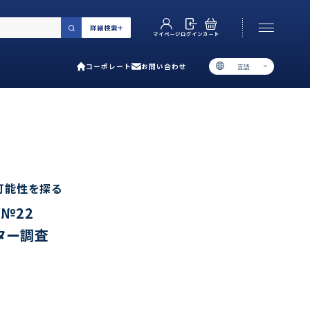
詳細検索
カート
ログイン
マイページ
コーポレート
お問い合わせ
言語
お電話でのお問い合わせ
06-6538-5358
［ 9:00-17:00 土日祝除く ］
類で選ぶ
可能性を探る
№22
プ
ター調査
用ガイド
あるご質問
い合わせ
ポレート