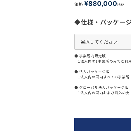
生活習慣
¥
880,000
価格
税込
介護
機能性原料・素材
その他
◆仕様・パッケー
 & Life Sciences
スペシャリティ・原料
ク・容器・包装材
資材
〒550-
● 事業所内限定版
大阪市
エンス
1法人内の1事業所のみでご利
TEL 0
● 法人パッケージ版
1法人内の国内すべての事業所
● グローバル法人パッケージ版
1法人内の国内および海外の支社
患者・ドクター調査
海外・グローバル調査