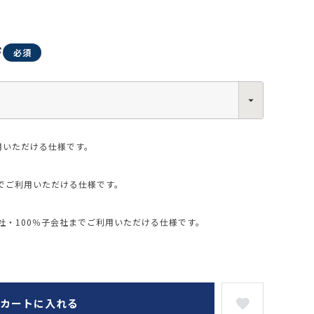
ジ
0013
西区新町2-4-2 なにわ筋SIAビル［
Map
］
用いただける仕様です。
6-6538-5358（代表）
でご利用いただける仕様です。
・100％子会社までご利用いただける仕様です。
カートに入れる