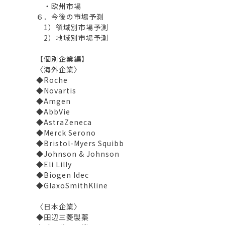
・欧州市場
６．今後の市場予測
1）領域別市場予測
2）地域別市場予測
【個別企業編】
〈海外企業〉
◆Roche
◆Novartis
◆Amgen
◆AbbVie
◆AstraZeneca
◆Merck Serono
◆Bristol-Myers Squibb
◆Johnson & Johnson
◆Eli Lilly
◆Biogen Idec
◆GlaxoSmithKline
〈日本企業〉
◆田辺三菱製薬