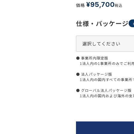
生活習慣
¥
95,700
価格
税込
介護
機能性原料・素材
その他
仕様・パッケージ
 & Life Sciences
スペシャリティ・原料
ク・容器・包装材
資材
〒550-
● 事業所内限定版
大阪市
エンス
TEL 0
1法人内の1事業所のみでご利
● 法人パッケージ版
1法人内の国内すべての事業所
● グローバル法人パッケージ版
患者・ドクター調査
1法人内の国内および海外の支社
海外・グローバル調査