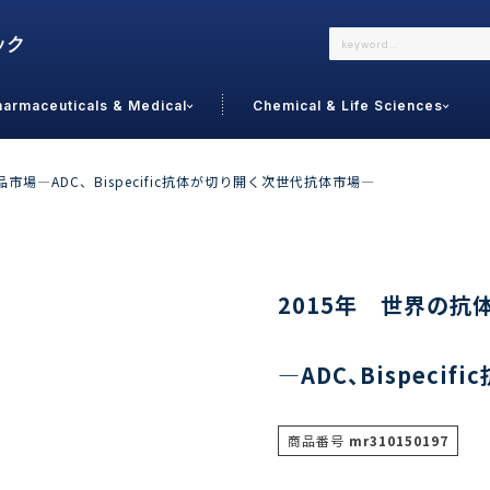
harmaceuticals & Medical
Chemical & Life Sciences
よくあるご質問
メールでのお問い合わせ
市場―ADC、Bispecific抗体が切り開く次世代抗体市場―
詳しくはこちら
お問い合わせ
カテゴリで選ぶ
調査の種
2015年 世界の抗
 Food
トッ
―ADC、Bispec
通販
ご利
サプリ
よく
美容
シニア
商品番号
mr310150197
お問
リセット
検索する
女性・フェムケア
オーラル
コー