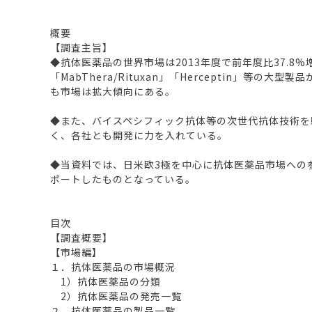
概要
【調査主旨】
◆抗体医薬品の世界市場は2013年度で前年度比37.8%増
「MabThera/Rituxan」「Herceptin」等
も市場は拡大傾向にある。
◆また、バイスペシフィック抗体等の次世代抗体技術を
く、各社とも開発に力を入れている。
◆当資料では、日米欧3極を中心に抗体医薬品市場への
ポートしたものとなっている。
目次
【調査概要】
【市場編】
１．抗体医薬品の市場概況
1）抗体医薬品の分類
2）抗体医薬品の発売一覧
２．抗体医薬品の製品一覧