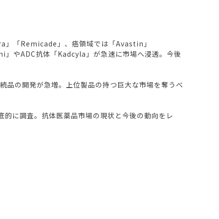
Remicade」、癌領域では「Avastin」
oni」やADC抗体「Kadcyla」が急速に市場へ浸透。今後
後続品の開発が急増。上位製品の持つ巨大な市場を奪うべ
底的に調査。抗体医薬品市場の現状と今後の動向をレ