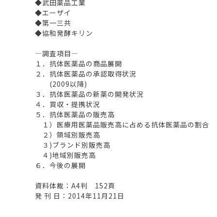
◆武田薬品工業
◆エーザイ
◆第一三共
◆協和発酵キリン
―調査項目―
１．抗体医薬品の商品展開
２．抗体医薬品の承認取得状況
(2009以降)
３．抗体医薬品の新薬の開発状況
４．買収・提携状況
５．抗体医薬品の販売高
１）医療用医薬品販売高に占める抗体医薬品の割合
２）領域別販売高
３)ブランド別販売高
４)地域別販売高
６．今後の展開
資料体裁：A4判 152頁
発 刊 日：2014年11月21日