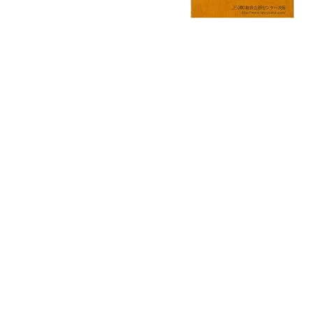
原料・素材
業務用
通販
食品添加物
美容室・サロン
R&D
海外
海外
Pharmaceuticals & Medical
Chemical
患者調査
デジタル・Dtx
ファイン・
ドクター調査
その他
プラスチッ
モダリティ
農薬・農業
がん
電子材料
精神神経
自動車
呼吸器・免疫
ライフサイ
骨・関節
CDMO
循環器・代謝
戦略
泌尿器・婦人
海外
戦略
その他
調査の種類から探す
市場調査
消費者調査
戦略調査
素材・原料・R&D調査