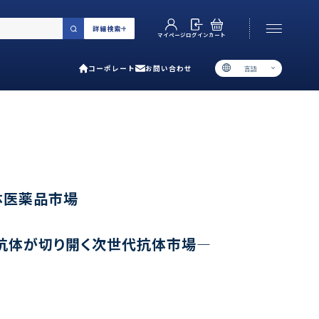
詳細検索
カート
ログイン
マイページ
コーポレート
お問い合わせ
言語
お電話でのお問い合わせ
06-6538-5358
［ 9:00-17:00 土日祝除く ］
類で選ぶ
体医薬品市場
プ
ific抗体が切り開く次世代抗体市場―
用ガイド
あるご質問
い合わせ
ポレート