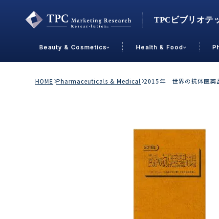
Beauty & Cosmetics
Health & Food
P
Contact Us
HOME
Pharmaceuticals & Medical
2015年 世界の抗体医薬品
業界で選ぶ
Beauty & Cosmetics
Health &
スキンケア
男性
加工食品
メイクアップ
美容食品
飲料
ヘアケア
その他
乳製品
敏感肌・アトピー
菓子
R&D
ＰＢＦ
OEM
冷食