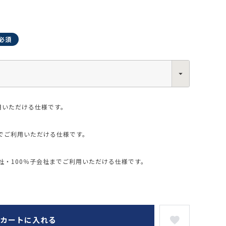
0013
西区新町2-4-2 なにわ筋SIAビル［
Map
］
6-6538-5358（代表）
用いただける仕様です。
でご利用いただける仕様です。
・100％子会社までご利用いただける仕様です。
カートに入れる