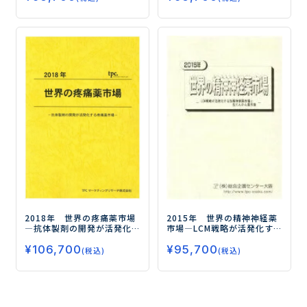
各社が注力―
2015年 世界の精神神経薬
2018年 世界の疼痛薬市場
市場
―LCM戦略が活発化す
―抗体製剤の開発が活発化
る抗精神病薬市場と抗てん
する疼痛薬市場―
¥
95,700
かん薬市場―
¥
106,700
(税込)
(税込)