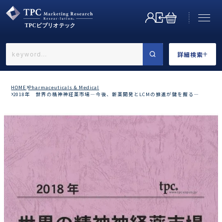
詳細検索
←戻る
詳細検索
HOME
Pharmaceuticals & Medical
2018年 世界の精神神経薬市場―今後、新薬開発とLCMの推進が鍵を握る―
業界で選ぶ
カテゴリで選ぶ