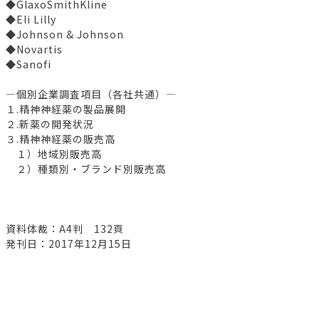
◆GlaxoSmithKline
◆Eli Lilly
◆Johnson & Johnson
◆Novartis
◆Sanofi
―個別企業調査項目（各社共通）―
１.精神神経薬の製品展開
２.新薬の開発状況
３.精神神経薬の販売高
１）地域別販売高
２）種類別・ブランド別販売高
資料体裁：A4判 132頁
発刊日：2017年12月15日