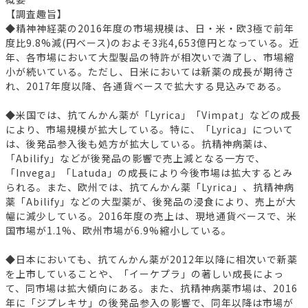
【調査趣旨】
◆精神神経薬の2016年度の市場規模は、日・米・欧3極で前年
度比9.8%減(円ベース)のおよそ3兆4,653億円となっている。近
年、各市場において大型製品の特許が相次いで満了し、市場縮
小が続いている。ただし、日米においては新薬の成長が期待さ
れ、2017年度以降、各通貨ベースで拡大する見込みである。
◆米国では、抗てんかん薬が「Lyrica」「Vimpat」などの成長
により、市場規模が拡大している。特に、「Lyrica」について
は、後発品参入後も処方が拡大している。抗精神病薬は、
「Abilify」などが後発品の影響で売上減となる一方で、
「Invega」「Latuda」の成長により今後市場は拡大するとみ
られる。また、欧州では、抗てんかん薬「Lyrica」、抗精神病
薬「Abilify」などの大型薬が、後発品の浸食により、売上が大
幅に減少している。2016年度の売上は、現地通貨ベースで、米
国市場が1.1%、欧州市場が6.9%縮小している。
◆日本においても、抗てんかん薬が2012年以降に相次いで新薬
を上市していることや、「イーケプラ」の著しい成長によっ
て、同市場は拡大傾向にある。また、抗精神病薬市場は、2016
年に「ジプレキサ」の後発品参入の影響で、同年以降は市場が