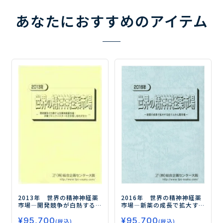
あなたにおすすめのアイテム
2013年 世界の精神神経薬
2016年 世界の精神神経薬
市場
―開発競争が白熱する
市場
―新薬の成長で拡大す
抗精神病薬市場：次期ブ
る抗てんかん薬市場―
¥
95,700
ロックバスター化を目指し
¥
95,700
(税込)
(税込)