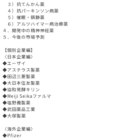
３）抗てんかん薬
４）抗パーキンソン病薬
５）催眠・鎮静薬
６）アルツハイマー病治療薬
４．開発中の精神神経薬
５．今後の市場予測
【個別企業編】
〈日本企業編〉
◆エーザイ
◆アステラス製薬
◆田辺三菱製薬
◆大日本住友製薬
◆協和発酵キリン
◆Meiji Seikaファルマ
◆塩野義製薬
◆武田薬品工業
◆大塚製薬
〈海外企業編〉
◆Pfizer