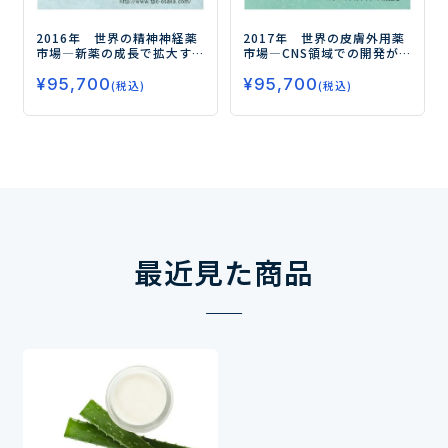
2017年 世界の皮膚外用薬
2016年 世界の精神神経薬
市場
―CNS領域での開発が
市場
―新薬の成長で拡大す
注目される貼付剤―
る抗てんかん薬市場―
¥
95,700
¥
95,700
(税込)
(税込)
最近見た商品