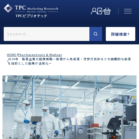
詳細検索
←戻る
詳細検索
HOME
Pharmaceuticals & Medical
2024年 製薬企業の提携戦略ー新規がん免疫薬・次世代抗体などの画期的な創薬
を目的とした提携が活発化ー
業界で選ぶ
カテゴリで選ぶ