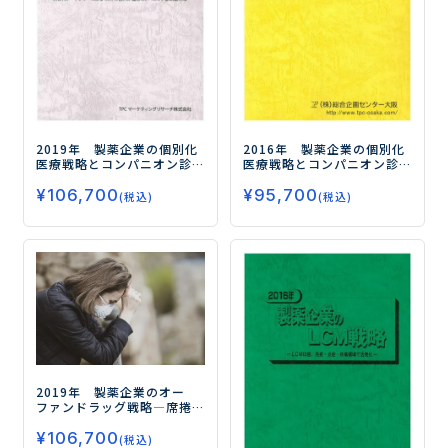
2019年 製薬企業の個別化
2016年 製薬企業の個別化
医療戦略とコンパニオン診
医療戦略とコンパニオン診
断薬市場
―次世代シーケン
断薬市場
―次世代シーケン
¥
106,700
¥
95,700
サーによるCDxの投入が進む
サーを用いたCDx開発提携が
(税込)
(税込)
コンパニオン診断薬市場―
活発化―
2019年 製薬企業のオー
ファンドラッグ戦略
―席捲
する免疫療法薬により癌領
¥
106,700
域が持続的な成長へ―
(税込)