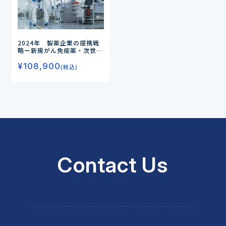
2024年 製薬企業の提携戦
略
ー新規がん免疫薬・次世代
抗体などの画期的な創薬を目
¥
108,900
的とした提携が活発化ー
(税込)
Contact Us