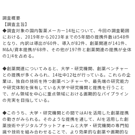
調査概要
【調査主旨】
◆調査対象の国内製薬メーカー14社について、今回の調査範囲
における、2019年から2023年までの5年間の提携件数は548件
となり、内訳は導出が60件、導入が82件、創薬関連が141件、
M&A/資本提携が68件、その他が197件と創薬関連の提携が全体
の1/4を占める。
◆創薬関連についてみると、大学・研究機関、創薬ベンチャー
との提携が多くみられ、14社中12社が行っている。これらの企
業は、独自の技術を持つ創薬ベンチャーや、最先端の研究能力
や研究体制を保有している大学や研究機関と提携を行うこと
で、がん領域を中心に重点領域における画期的なパイプライン
の充実を目指している。
◆このうち、大学・研究機関との間ではAIを活用した創薬提携
の動きがみられる。そのような提携を通して、AIを活用した創
薬技術やデジタルプラットフォームと大学・研究機関の専門知
識や技術を組み合わせることで、より効果的な創薬や画期的な