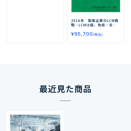
2016年 製薬企業のLCM戦
略
―LCMは癌、免疫・炎
症・疼痛領域で活発化―
¥
95,700
(税込)
最近見た商品