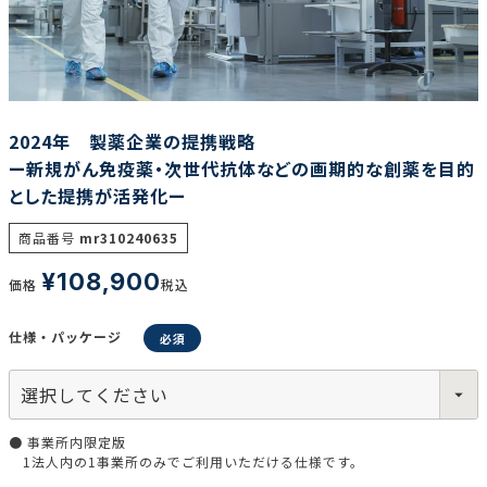
調査の種類で選ぶ
2024年 製薬企業の提携戦略
ー新規がん免疫薬・次世代抗体などの画期的な創薬を目的
とした提携が活発化ー
リセット
検索する
商品番号
mr310240635
¥
108,900
価格
税込
仕様・パッケージ
● 事業所内限定版
1法人内の1事業所のみでご利用いただける仕様です。