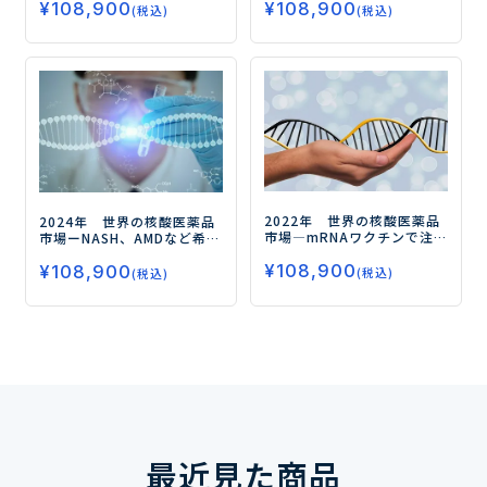
¥
108,900
¥
108,900
るー
薬による事業基盤の強化ー
(税込)
(税込)
2022年 世界の核酸医薬品
2024年 世界の核酸医薬品
市場
―mRNAワクチンで注
市場
ーNASH、AMDなど希少
目！ さらなる市場成長の鍵
疾患以外の新薬開発も進行
¥
108,900
は治療薬による領域拡大―
¥
108,900
中ー
(税込)
(税込)
最近見た商品