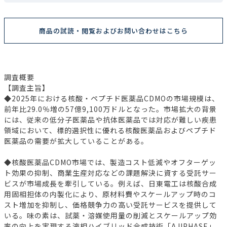
商品の試読・閲覧およびお問い合わせはこちら
調査概要
【調査主旨】
◆2025年における核酸・ペプチド医薬品CDMOの市場規模は、
前年比29.0％増の57億9,100万ドルとなった。市場拡大の背景
には、従来の低分子医薬品や抗体医薬品では対応が難しい疾患
領域において、標的選択性に優れる核酸医薬品およびペプチド
医薬品の需要が拡大していることがある。
◆核酸医薬品CDMO市場では、製造コスト低減やオフターゲッ
ト効果の抑制、商業生産対応などの課題解決に資する受託サー
ビスが市場成長を牽引している。例えば、日東電工は核酸合成
用固相担体の内製化により、原材料費やスケールアップ時のコ
スト増加を抑制し、価格競争力の高い受託サービスを提供して
いる。味の素は、試薬・溶媒使用量の削減とスケールアップ効
率の向上を実現する液相ハイブリッド合成技術「AJIPHASE」