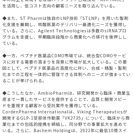
を活用し、低コスト志向の顧客ニーズを取り込んでいる。
◆また、ST Pharmは独自のLNP技術「STLNP」を用いた製剤
化支援を展開し、核酸医薬のデリバリー最適化ニーズを獲得し
ている。さらに、Agilent Technologiesは多数のsiRNAプロ
グラムを支援し、早期臨床段階から商業化への移行を後押しし
ている。
◆一方、ペプチド医薬品CDMO市場では、統合型CDMOサービ
スに対する需要の高まりを背景に市場が拡大している。この要
因として、ペプチド医薬品の高度化に伴い、合成・精製・製剤
化までの工程を一体的に管理できる体制へのニーズが強まってい
ることが挙げられる。
◆こうしたなか、AmbioPharmは、研究開発から臨床・商業生
産まで一貫したサービスを提供することで、品質と開発スピー
ドを重視する顧客から受託案件を獲得している。
CordenPharma Internationalは、Viking Therapeuticsが
開発するGLP-1受容体作動薬「VK2735」について、臨床から商
業化までの包括的提携を締結し、同分野での事業拡大を進めて
いる。さらに、Bachem Holdingは、2022年に最低10億スイ