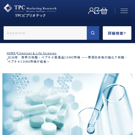
詳細検索
←戻る
詳細検索
HOME
Chemical & Life Sciences
2026年 世界の核酸・ペプチド医薬品CDMO市場 ー一貫受託体制の強化で核酸・
ペプチドCDMO市場が成長ー
業界で選ぶ
カテゴリで選ぶ