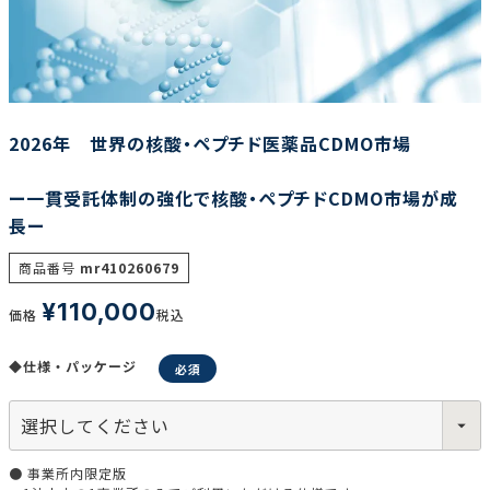
調査の種類で選ぶ
2026年 世界の核酸・ペプチド医薬品CDMO市場
ー一貫受託体制の強化で核酸・ペプチドCDMO市場が成
長ー
リセット
検索する
商品番号
mr410260679
¥
110,000
価格
税込
◆仕様・パッケージ
● 事業所内限定版