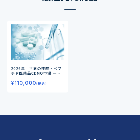
2026年 世界の核酸・ペプ
チド医薬品CDMO市場
ー一
貫受託体制の強化で核酸・ペ
¥
110,000
プチドCDMO市場が成長ー
(税込)