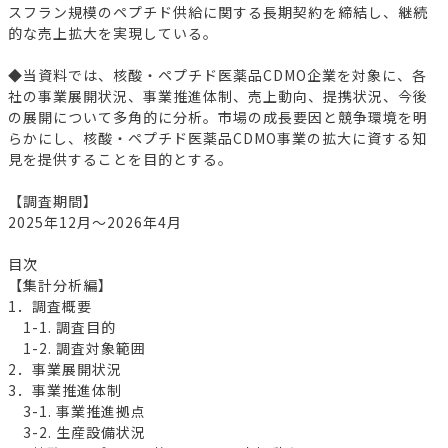
スフラン規模のペプチド供給に関する長期契約を締結し、継続
的な売上拡大を実現している。
◆当資料では、核酸・ペプチド医薬品CDMO企業を対象に、各
社の事業展開状況、事業推進体制、売上動向、提携状況、今後
の展開について多角的に分析。市場の成長要因と競争環境を明
らかにし、核酸・ペプチド医薬品CDMO事業の拡大に資する知
見を提供することを目的とする。
【調査期間】
2025年12月～2026年4月
目次
【集計分析編】
1．調査概要
1-1. 調査目的
1-2. 調査対象範囲
2．事業展開状況
3．事業推進体制
3-1. 事業推進拠点
3-2. 生産設備状況