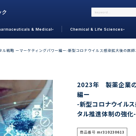
harmaceuticals & Medical
Chemical & Life Sciences
よくあるご質問
メールでのお問い合わせ
ジタル戦略 ーマーケティングパワー編ー-新型コロナウイルス感染拡大後の医
詳しくはこちら
お問い合わせ
カテゴリで選ぶ
調査の種
2023年 製薬企業
編ー
 Food
トッ
-新型コロナウイル
通販
ご利
サプリ
タル推進体制の強化-
よく
美容
シニア
お問
リセット
検索する
女性・フェムケア
オーラル
コー
商品番号
mr310230613