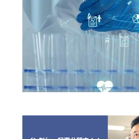
原料・素材
業務用
通販
食品添加物
美容室・サロン
R&D
海外
海外
Pharmaceuticals & Medical
Chemical
患者調査
デジタル・Dtx
ファイン・
ドクター調査
その他
プラスチッ
モダリティ
農薬・農業
がん
電子材料
精神神経
自動車
呼吸器・免疫
ライフサイ
骨・関節
CDMO
循環器・代謝
戦略
泌尿器・婦人
海外
戦略
その他
調査の種類から探す
市場調査
消費者調査
戦略調査
素材・原料・R&D調査