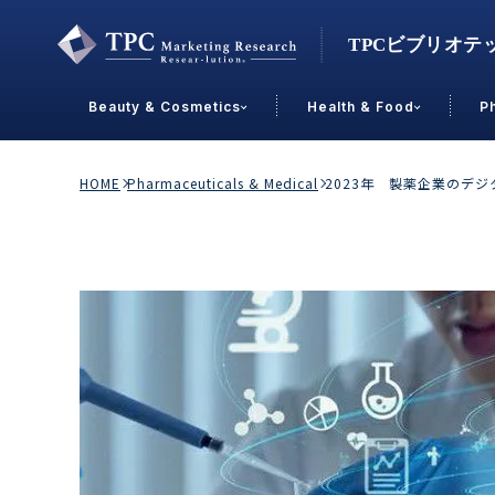
Beauty & Cosmetics
Health & Food
P
Contact Us
HOME
Pharmaceuticals & Medical
2023年 製薬企業のデ
業界で選ぶ
Beauty & Cosmetics
Health &
スキンケア
男性
加工食品
メイクアップ
美容食品
飲料
ヘアケア
その他
乳製品
敏感肌・アトピー
菓子
R&D
ＰＢＦ
OEM
冷食