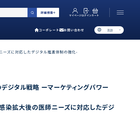
詳細検索
カート
ログイン
マイページ
コーポレート
お問い合わせ
言語
お電話でのお問い合わせ
06-6538-5358
師ニーズに対応したデジタル推進体制の強化-
［ 9:00-17:00 土日祝除く ］
類で選ぶ
のデジタル戦略 ーマーケティングパワー
プ
ス感染拡大後の医師ニーズに対応したデジ
用ガイド
あるご質問
い合わせ
ポレート