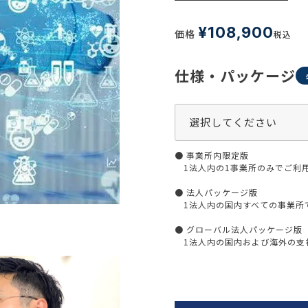
生活習慣
介護
機能性原料・素材
¥
108,900
価格
税込
その他
 & Life Sciences
仕様・パッケージ
スペシャリティ・原料
ク・容器・包装材
資材
〒550-
大阪市
エンス
TEL 0
● 事業所内限定版
1法人内の1事業所のみでご利
● 法人パッケージ版
1法人内の国内すべての事業所
患者・ドクター調査
● グローバル法人パッケージ版
海外・グローバル調査
1法人内の国内および海外の支社