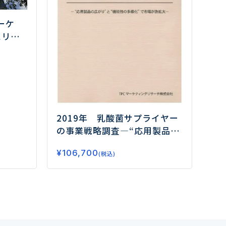
ーケ
エリア
テムと
化を図
2019年 乳酸菌サプライヤー
の事業戦略調査
―“応用製品の
広がり”と“機能性の多様化”で
¥
106,700
市場が急拡大―
(税込)