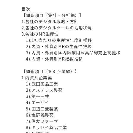
目次
【調査項目（集計・分析編）】
1.各社のデジタル戦略・方針
2.各社のデジタルツールの活用状況
3.各社のMR生産性
1).1社当たりの生産性年度別推移
2).内資・外資別MRの生産性推移
3).内資・外資別国内医療用医薬品総売上高推移
4).内資・外資別MR総数推移
【調査項目（個別企業編）】
1.内資系企業編
1).武田薬品工業
2).アステラス製薬
3).第一三共
4).エーザイ
5).田辺三菱製薬
6).塩野義製薬
7).住友ファーマ
8).キッセイ薬品工業