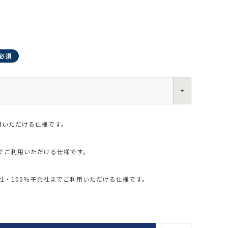
0013
西区新町2-4-2 なにわ筋SIAビル［
Map
］
6-6538-5358（代表）
用いただける仕様です。
でご利用いただける仕様です。
・100％子会社までご利用いただける仕様です。