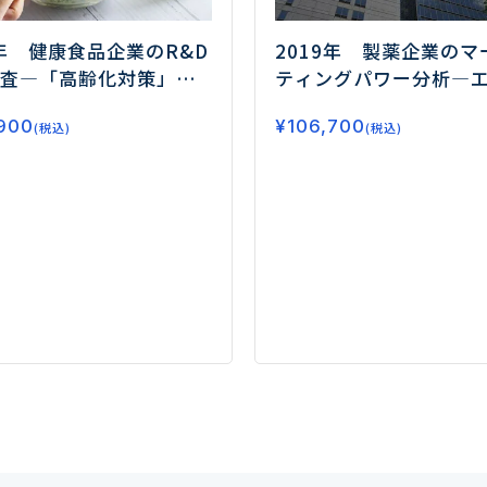
2019年 製薬企業のマ
3年 健康食品企業のR&D
ティングパワー分析
―
査
―「高齢化対策」
戦略に基づく営業シス
間の連携強化」「デー
¥
106,700
900
デジタルチャネルの強
(税込)
エンスの活用」が事業
(税込)
る各社―
カギ―