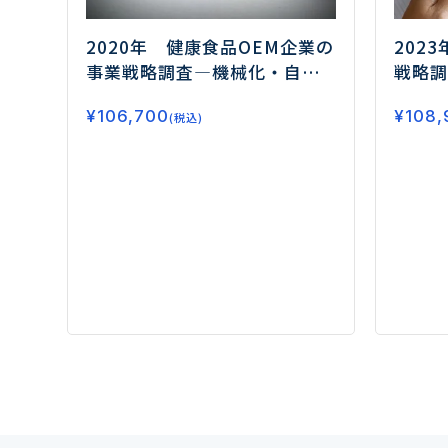
2020年 健康食品OEM企業の
202
事業戦略調査
―機械化・自動
戦略調
化の導入と研究・営業への人
「組織
¥
106,700
¥
108,
材投資が活発化―
(税込)
タサイ
拡大の