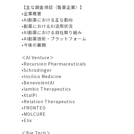
【主な調査項目（製薬企業）】
•企業概要
•AI創薬における主な動向
•創薬におけるAI活用状況
•AI創薬における自社取り組み
•AI創薬技術・プラットフォーム
•今後の展開
＜AI Venture＞
•Recursion Pharmaceuticals
•Schrödinger
•Insilico Medicine
•BenevolentAI
•Iambic Therapeutics
•XtalPi
•Relation Therapeutics
•FRONTEO
•MOLCURE
•Elix
＜Big Tech＞