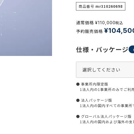
生活習慣
商品番号
mr310260698
介護
機能性原料・素材
その他
 & Life Sciences
通常価格
¥
110,000
税込
¥
104,50
予約販売価格
スペシャリティ・原料
ク・容器・包装材
資材
仕様・パッケージ
〒550-
大阪市
エンス
TEL 0
● 事業所内限定版
1法人内の1事業所のみでご利
患者・ドクター調査
● 法人パッケージ版
海外・グローバル調査
1法人内の国内すべての事業所
● グローバル法人パッケージ版
1法人内の国内および海外の支社