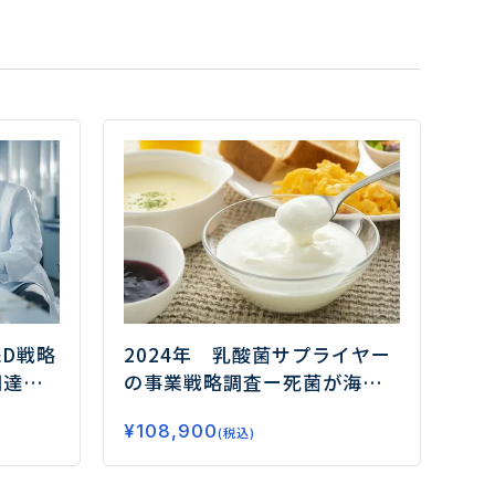
&D戦略
2024年 乳酸菌サプライヤー
調達か
の事業戦略調査
ー死菌が海外
5つの
でも注目！ 国内ではサプリメ
¥
108,900
ント市場の開拓に向けたヘル
(税込)
スクレーム探求が進むー