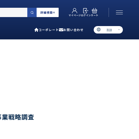
詳細検索
カート
ログイン
マイページ
コーポレート
お問い合わせ
言語
お電話でのお問い合わせ
06-6538-5358
［ 9:00-17:00 土日祝除く ］
類で選ぶ
プ
用ガイド
の事業戦略調査
あるご質問
い合わせ
ポレート