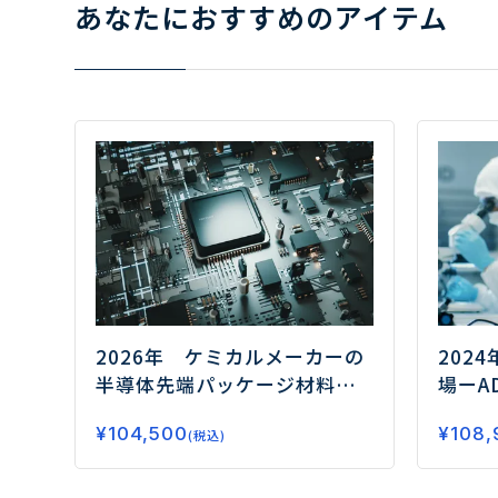
あなたにおすすめのアイテム
202
2026年 ケミカルメーカーの
場
ーA
半導体先端パッケージ材料事
ク抗体
業戦略調査
ーAI・HBM時代を
¥
108,
¥
104,500
見据えた成長領域と競争戦
(税込)
略ー