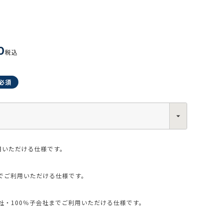
0
税込
0013
西区新町2-4-2 なにわ筋SIAビル［
Map
］
6-6538-5358（代表）
用いただける仕様です。
でご利用いただける仕様です。
・100％子会社までご利用いただける仕様です。