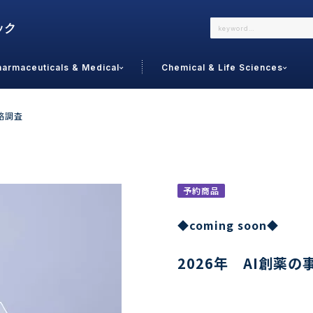
harmaceuticals & Medical
Chemical & Life Sciences
よくあるご質問
メールでのお問い合わせ
略調査
詳しくはこちら
お問い合わせ
カテゴリで選ぶ
調査の種
予約商品
 Food
トッ
◆coming soon◆
通販
ご利
サプリ
2026年 AI創薬
よく
美容
シニア
お問
リセット
検索する
女性・フェムケア
オーラル
コー