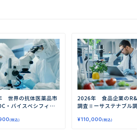
4年 世界の抗体医薬品市
2026年 食品企業のR
DC・バイスペシフィッ
調査Ⅱ
ーサステナブル
の市場動向を探るー
ら新規事業までを支える
900
¥
110,000
(税込)
戦略ー
(税込)