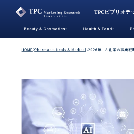
Beauty & Cosmetics
Health & Food
P
Contact Us
HOME
Pharmaceuticals & Medical
2026年 AI創薬の事業戦
業界で選ぶ
Beauty & Cosmetics
Health &
スキンケア
男性
加工食品
メイクアップ
美容食品
飲料
ヘアケア
その他
乳製品
敏感肌・アトピー
菓子
R&D
ＰＢＦ
OEM
冷食