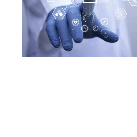
原料・素材
業務用
通販
食品添加物
美容室・サロン
R&D
海外
海外
Pharmaceuticals & Medical
Chemical
患者調査
デジタル・Dtx
ファイン・
ドクター調査
その他
プラスチッ
モダリティ
農薬・農業
がん
電子材料
精神神経
自動車
呼吸器・免疫
ライフサイ
骨・関節
CDMO
循環器・代謝
戦略
泌尿器・婦人
海外
戦略
その他
調査の種類から探す
市場調査
消費者調査
戦略調査
素材・原料・R&D調査