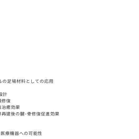
ルの足場材料としての応用
設計
損修復
損傷治癒効果
靭帯再建後の腱-骨修復促進効果
の医療機器への可能性