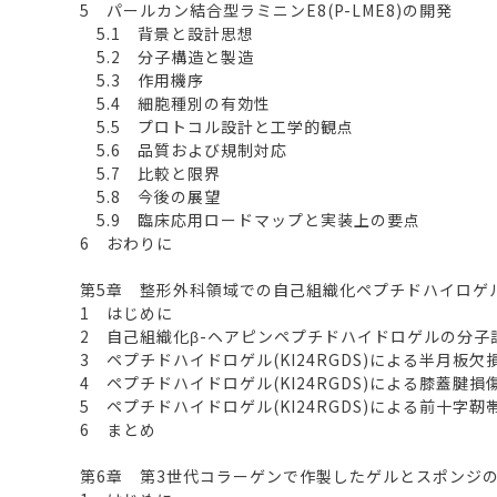
5 パールカン結合型ラミニンE8(P-LME8)の開発
5.1 背景と設計思想
5.2 分子構造と製造
5.3 作用機序
5.4 細胞種別の有効性
5.5 プロトコル設計と工学的観点
5.6 品質および規制対応
5.7 比較と限界
5.8 今後の展望
5.9 臨床応用ロードマップと実装上の要点
6 おわりに
第5章 整形外科領域での自己組織化ペプチドハイロゲ
1 はじめに
2 自己組織化β-ヘアピンペプチドハイドロゲルの分子
3 ペプチドハイドロゲル(KI24RGDS)による半月板欠
4 ペプチドハイドロゲル(KI24RGDS)による膝蓋腱
5 ペプチドハイドロゲル(KI24RGDS)による前十字
6 まとめ
第6章 第3世代コラーゲンで作製したゲルとスポンジ