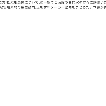
製方法,応用展開について,第一線でご活躍の専門家の方々に解説い
度,足場用素材の需要動向,足場材料メーカー動向をまとめた。本書