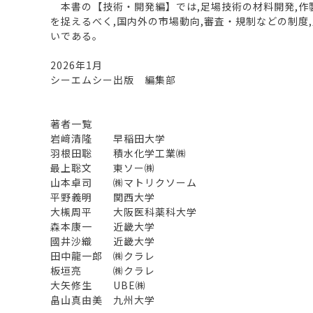
本書の【技術・開発編】では,足場技術の材料開発,作
を捉えるべく,国内外の市場動向,審査・規制などの制
いである。
2026年1月
シーエムシー出版 編集部
著者一覧
岩﨑清隆 早稲田大学
羽根田聡 積水化学工業㈱
最上聡文 東ソー㈱
山本卓司 ㈱マトリクソーム
平野義明 関西大学
大槻周平 大阪医科薬科大学
森本康一 近畿大学
國井沙織 近畿大学
田中龍一郎 ㈱クラレ
板垣亮 ㈱クラレ
大矢修生 UBE㈱
畠山真由美 九州大学