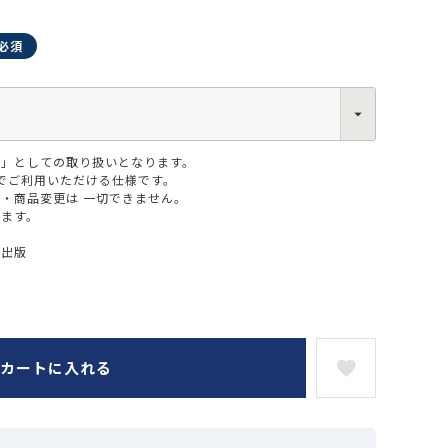
版」としての取り扱いとなります。
0013
でご利用いただける仕様です。
西区新町2-4-2 なにわ筋SIAビル［
Map
］
・商品変更は 一切できません。
6-6538-5358（代表）
ります。
ー出版
カートに入れる