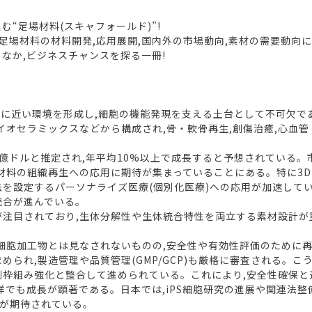
“足場材料(スキャフォールド)”!
足場材料の材料開発,応用展開,国内外の市場動向,素材の需要動向に
なか,ビジネスチャンスを探る一冊!
内に近い環境を形成し,細胞の機能発現を支える土台として不可欠で
イオセラミックスなどから構成され,骨・軟骨再生,創傷治癒,心血
0億ドルと推定され,年平均10%以上で成長すると予想されている。
場材料の組織再生への応用に期待が集まっていることにある。特に3
法を設定するパーソナライズ医療(個別化医療)への応用が加速して
統合が進んでいる。
注目されており,生体分解性や生体統合特性を両立する素材設計が
細胞加工物とは見なされないものの,安全性や有効性評価のために
められ,製造管理や品質管理(GMP/GCP)も厳格に審査される。
制枠組み強化と整合して進められている。これにより,安全性確保
でも成長が顕著である。日本では,iPS細胞研究の進展や関連法整
が期待されている。