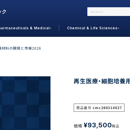
harmaceuticals & Medical
Chemical & Life Sciences
よくあるご質問
メールでのお問い合わせ
材料の開発と市場2026
詳しくはこちら
お問い合わせ
カテゴリで選ぶ
調査の種
再生医療・細胞培養用
 Food
トッ
通販
ご利
サプリ
商品番号
cmc260310027
よく
美容
シニア
お問
リセット
検索する
女性・フェムケア
¥
93,500
価格
オーラル
税込
コー