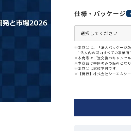
生活習慣
介護
機能性原料・素材
仕様・パッケージ
その他
 & Life Sciences
スペシャリティ・原料
ク・容器・包装材
資材
※本商品は、「法人パッケージ
〒550-
1法人内の国内すべての事業所
大阪市
エンス
※本商品はご注文後のキャンセル
TEL 0
※本商品は書籍のみの販売とな
※本商品は試読不可です。
※【発行】株式会社シーエムシ
患者・ドクター調査
海外・グローバル調査