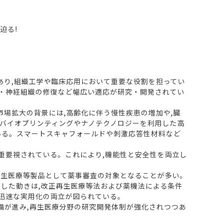
迫る!
あり,組織工学や臨床応用において重要な役割を担ってい
管・神経組織の修復など幅広い適応が研究・開発されてい
市場拡大の背景には,高齢化に伴う慢性疾患の増加や,臓
Dバイオプリンティングやナノテクノロジーを利用した高
いる。スマートスキャフォールドや刺激応答性材料など
重要視されている。これにより,機能性と安全性を両立し
再生医療等製品として薬事審査の対象となることが多い。
こうした動きは,改正再生医療等法および薬機法による条件
と迅速な実用化の両立が図られている。
備が進み,再生医療分野の研究開発体制が強化されつつあ