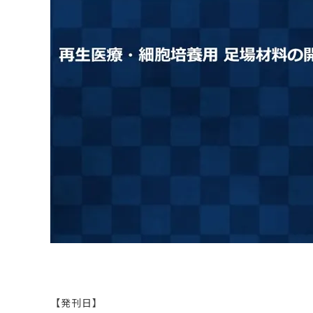
原料・素材
業務用
通販
食品添加物
美容室・サロン
R&D
海外
海外
Pharmaceuticals & Medical
Chemical
患者調査
デジタル・Dtx
ファイン・
ドクター調査
その他
プラスチッ
モダリティ
農薬・農業
がん
電子材料
精神神経
自動車
呼吸器・免疫
ライフサイ
骨・関節
CDMO
循環器・代謝
戦略
泌尿器・婦人
海外
戦略
その他
調査の種類から探す
市場調査
消費者調査
戦略調査
素材・原料・R&D調査
【発刊日】