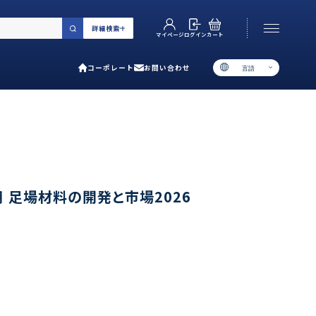
詳細検索
カート
ログイン
マイページ
コーポレート
お問い合わせ
言語
お電話でのお問い合わせ
06-6538-5358
［ 9:00-17:00 土日祝除く ］
類で選ぶ
 足場材料の開発と市場2026
プ
用ガイド
あるご質問
い合わせ
ポレート