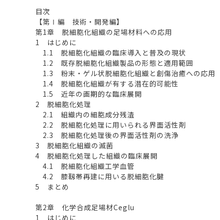
目次
【第Ⅰ編 技術・開発編】
第1章 脱細胞化組織の足場材料への応用
1 はじめに
1.1 脱細胞化組織の臨床導入と普及の現状
1.2 既存脱細胞化組織製品の形態と適用範囲
1.3 粉末・ゲル状脱細胞化組織と創傷治癒への応用
1.4 脱細胞化組織が有する潜在的可能性
1.5 近年の画期的な臨床展開
2 脱細胞化処理
2.1 組織内の細胞成分残渣
2.2 脱細胞化処理に用いられる界面活性剤
2.3 脱細胞化処理後の界面活性剤の洗浄
3 脱細胞化組織の滅菌
4 脱細胞化処理した組織の臨床展開
4.1 脱細胞化組織工学血管
4.2 膝靱帯再建に用いる脱細胞化腱
5 まとめ
第2章 化学合成足場材Ceglu
1 はじめに