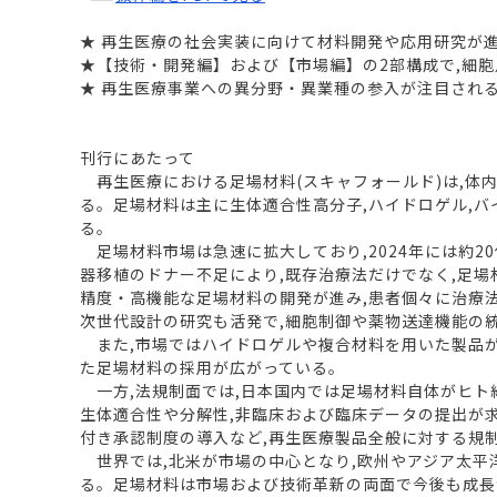
★ 再生医療の社会実装に向けて材料開発や応用研究が進む
★【技術・開発編】および【市場編】の2部構成で,細胞
★ 再生医療事業への異分野・異業種の参入が注目される
刊行にあたって
再生医療における足場材料(スキャフォールド)は,体
る。足場材料は主に生体適合性高分子,ハイドロゲル,バ
る。
足場材料市場は急速に拡大しており,2024年には約2
器移植のドナー不足により,既存治療法だけでなく,足
精度・高機能な足場材料の開発が進み,患者個々に治療
次世代設計の研究も活発で,細胞制御や薬物送達機能の
また,市場ではハイドロゲルや複合材料を用いた製品が
た足場材料の採用が広がっている。
一方,法規制面では,日本国内では足場材料自体がヒト
生体適合性や分解性,非臨床および臨床データの提出が求
付き承認制度の導入など,再生医療製品全般に対する規
世界では,北米が市場の中心となり,欧州やアジア太平洋
る。足場材料は市場および技術革新の両面で今後も成長