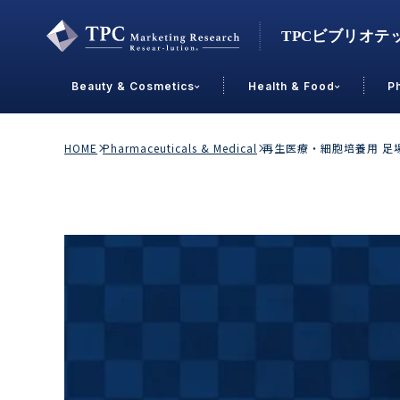
Beauty & Cosmetics
Health & Food
P
Contact Us
HOME
Pharmaceuticals & Medical
再生医療・細胞培養用 足場
業界で選ぶ
Beauty & Cosmetics
Health &
スキンケア
男性
加工食品
メイクアップ
美容食品
飲料
ヘアケア
その他
乳製品
敏感肌・アトピー
菓子
R&D
ＰＢＦ
OEM
冷食