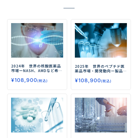
2024年 世界の核酸医薬品
2025年 世界のペプチド医
市場
ーNASH、AMDなど希少
薬品市場・開発動向
ー製品
疾患以外の新薬開発も進行
価値の最大化と次世代型創
¥
108,900
中ー
¥
108,900
薬による事業基盤の強化ー
(税込)
(税込)