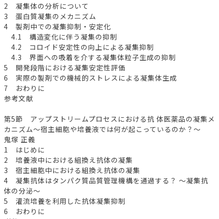
2 凝集体の分析について
3 蛋白質凝集のメカニズム
4 製剤中での凝集抑制・安定化
4.1 構造変化に伴う凝集の抑制
4.2 コロイド安定性の向上による凝集抑制
4.3 界面への吸着を介する凝集体粒子生成の抑制
5 開発段階における凝集安定性評価
6 実際の製剤での機械的ストレスによる凝集体生成
7 おわりに
参考文献
第5節 アップストリームプロセスにおける抗 体医薬品の凝集メ
カニズム～宿主細胞や培養液では何が起こっているのか？～
鬼塚 正義
1 はじめに
2 培養液中における組換え抗体の凝集
3 宿主細胞中における組換え抗体の凝集
4 凝集抗体はタンパク質品質管理機構を通過する？ ～凝集抗
体の分泌～
5 灌流培養を利用した抗体凝集抑制
6 おわりに