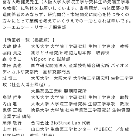
富な大政健史先生（大阪大学大学院工学研究科生命先端工学専
攻教授）に監修をお願いしています。当書籍が，抗体医薬の製
造関係者のみならず，研究開発・市場開発に関心を持つ多くの
方々にとって業務を考えていくうえでの一助となれば幸いです。
シーエムシー・リサーチ編集部
【執筆者一覧（掲載順）】
大政 健史 大阪大学 大学院工学研究科 生物工学専攻 教授
堀内 貴之 ㈱ちとせ研究所 細胞活用本部 取締役
森 ゆうこ ViSpot Inc. 試験部
本田 真也 国立研究開発法人 産業技術総合研究所 バイオメ
ディカル研究部門 副研究部門長
城 慎二 大阪大学 大阪大学 大学院工学研究科 生物工学専
攻（社会人博士課程），
大鵬薬品工業㈱ 製剤研究所
鳥巣 哲生 大阪大学 大学院工学研究科 生物工学専攻 助教
内山 進 大阪大学 大学院工学研究科 生物工学専攻 教授
鬼塚 正義 徳島大学 大学院 社会産業理工学研究部 生物資源
産業学域 講師
須澤 敏行 合同会社 BioStrad Lab 代表
山本 修一 山口大学 生命医工学センター（YUBEC）／創成
科学研究科 教授（特命）