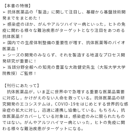
【本書の特徴】
➢ 抗体医薬品の「製造」に関して注目し、基礎から基盤技術開
発までをまとめた！
➢ 感染症のほか、がんやアルツハイマー病といった，ヒトの免
疫に関わる様々な難治疾患がターゲットとなり注目をあつめる
抗体医薬！
➢ 国内での生産体制整備の重要性が増す、抗体医薬等のバイオ
医薬品！
➢ シーズの開発のみならず、それを製造する地道なプロセス開
発研究が重要に！
➢ 当該分野全般への知見の豊富な大政健史先生（大阪大学大学
院教授）ご監修！
【刊行にあたって】
抗体医薬品が，いま正に世界中で急増する重要な医薬品需要
に対応し，かけがえのない人命を救っている。抗体医薬品の研
究開発のエコシステムは，COVID-19をはじめとする世界的な感
染症の拡大に対し，迅速に連携し協働している。もちろん，抗
体医薬品がカバーしている対象は，感染症のみに限られたもの
ではない。がんやアルツハイマー病といった，ヒトの免疫に関
わる様々な難治疾患がターゲットになる。