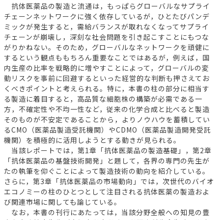
抗体医薬品の製造と流通は，もっぱらグローバルなサプライ
チェーンネットワークに強く依存しているが，ひとたびパンデ
ミックが発生すると，需給バランスが取れなくなってサプライ
チェーンが崩壊し，深刻な社会問題を引き起こすことにもつな
がりかねない。そのため，グローバルなネットワークを頑健に
するという観点ももちろん重要なことではあるが，例えば，国
内生産の比率を戦略的に増やすことによって，グローバルの変
動リスクを事前に回避するといった経営的な判断も押さえてお
くべきポイントと考えられる。特に，本書の柱の部分に相当す
る製造に着目すると，高品質な細胞株の構築が必需である一
方，不確定性や不均一性など，従来の化学合成と比べると製造
そのものが不安定であることから，よりノウハウを蓄積してい
るCMO（医薬品製造受託機関）やCDMO（医薬品製造開発受託
機関）を積極的に活用しようとする動きが見られる。
当該レポートでは，第1章「抗体医薬品の製造基礎」，第2章
「抗体医薬品の基盤技術開発」と題して，各界の専門の先生が
たの執筆を仰ぐことによって製造技術の動向を紹介している。
さらに，第3章「抗体医薬品の市場動向」では，次世代のバイオ
エコノミーの柱のひとつとして注目される抗体医薬の製造およ
び関連市場に関しても論じている。
なお，本書の刊行にあたっては，当該分野全般への知見の豊