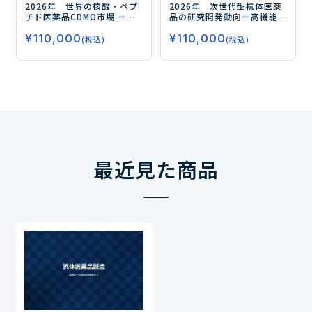
2026年 次世代型抗体医薬
2026年 世界の核酸・ペプ
品の研究開発動向
ー高機能
チド医薬品CDMO市場
ー一
化・多機能化が進むADC・M
貫受託体制の強化で核酸・
¥
110,000
sAb/BsAbの技術展開と市場
¥
110,000
ペプチドCDMO市場が成長ー
(税込)
(税込)
戦略を分析ー
最近見た商品