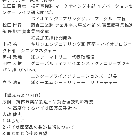
生田目 哲志 横河電機㈱ マーケティング本部 イノベーションセ
ンター ライフ研究開発部
バイオエンジニアリンググループ グループ長
松田 博行 藤森工業㈱ ウェルネス事業本部 先端医療事業推進
部 細胞培養事業開発部
細胞加工技術開発課
上根 祐 キリンエンジニアリング㈱ 医薬・バイオプロジェ
クト部 シニアマネジャー
岡村 元義 ㈱ファーマトリエ 代表取締役
田中 大祐 グローバルライフサイエンステクノロジーズジャ
パン㈱（Cytiva）
エンタープライズソリューションズ 部長
立花 浩司 ㈱シーエムシー・リサーチ リサーチャー
【構成および内容】
序論 抗体医薬品製造・品質管理技術の概要
～ 高度化するバイオ医薬品製造 ～
大政 健史
1 はじめに
2 バイオ医薬品の製造技術について
3 まとめと今後の展望