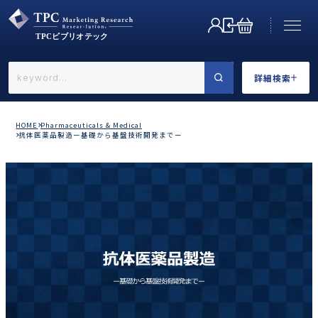
詳細検索
←戻る
詳細検索
HOME
Pharmaceuticals & Medical
抗体医薬品製造ー基礎から基盤技術開発までー
業界で選ぶ
カテゴリで選ぶ