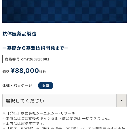
調査の種類で選ぶ
抗体医薬品製造
ー基礎から基盤技術開発までー
商品番号
cmr260310001
リセット
検索する
¥
88,000
価格
税込
仕様・パッケージ
※【発行】株式会社シーエムシー･リサーチ
※本商品はご注文後のキャンセル・商品変更は 一切できません。
※本商品は試読不可です。
※【冊子＋PDF版】をご購入の場合、PDF版については販売元の株式会社