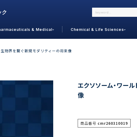
harmaceuticals & Medical
Chemical & Life Sciences
よくあるご質問
メールでのお問い合わせ
：生物界を繋ぐ新規モダリティーの将来像
詳しくはこちら
お問い合わせ
カテゴリで選ぶ
調査の種
エクソソーム・ワール
像
 Food
トッ
通販
ご利
サプリ
よく
美容
シニア
商品番号
cmr260310019
お問
リセット
検索する
女性・フェムケア
オーラル
コー