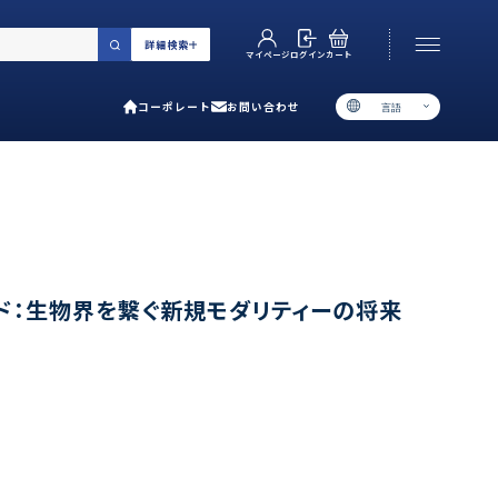
詳細検索
カート
ログイン
マイページ
コーポレート
お問い合わせ
言語
お電話でのお問い合わせ
06-6538-5358
［ 9:00-17:00 土日祝除く ］
類で選ぶ
ド：生物界を繋ぐ新規モダリティーの将来
プ
用ガイド
あるご質問
い合わせ
ポレート