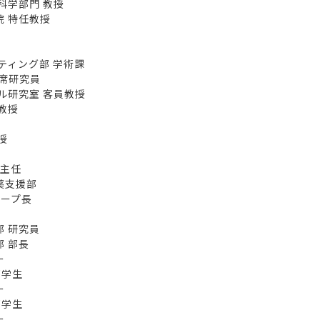
学部門 教授
 特任教授
ティング部 学術課
席研究員
研究室 客員教授
教授
授
主任
薬支援部
ープ長
 研究員
 部長
ー
学生
ー
学生
ー