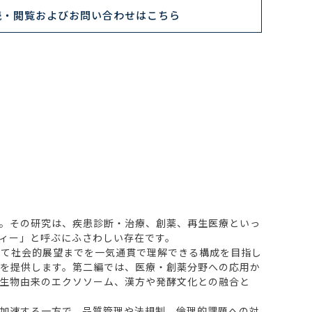
読・閲覧およびお問い合わせはこちら
。その研究は、疾患診断・治療、創薬、再生医療といっ
ィー」と呼ぶにふさわしい存在です。
て社会的展望までを一気通貫で理解できる構成を目指し
を提供します。第二編では、医療・創薬分野への応用か
生物由来のエクソソーム、漢方や発酵文化との融合と
加速する一方で、品質管理や法規制、倫理的課題への対