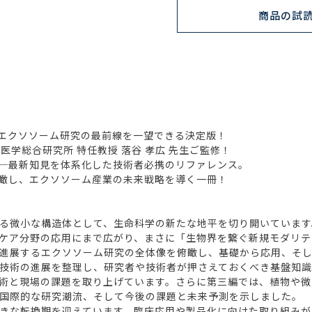
商品の試
エクソソーム研究の最前線を一望できる決定版！
学総合研究所 特任教授 落谷 孝広 先生ご監修！
─最新知見を体系化した技術者必携のリファレンス。
瞰し、エクソソーム産業の未来戦略を導く一冊！
る微小な構造体として、生命科学の新たな地平を切り開いています
ケア分野の応用にまで広がり、まさに「生物界を繋ぐ新規モダリテ
進展するエクソソーム研究の全体像を俯瞰し、基礎から応用、そし
技術の進展を整理し、研究者や技術者が押さえておくべき基盤知識
術と現場の課題を取り上げています。さらに第三編では、植物や微
国際的な研究潮流、そして今後の課題と未来予測を示しました。
きな転換期を迎えています。臨床応用や製品化に向けた取り組みが