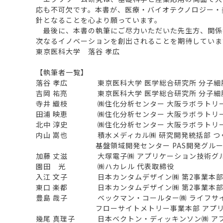
応も不可欠です。本書が、医療・バイオテクノロジー・
針となることを心より願っています。
最後に、本書の執筆にご尽力いただいた先生方、関係
次なるイノベーションを創出されることを期待していま
東京医科大学 落谷 孝広
【執筆者一覧】
落谷 孝広 東京医科大学 医学総合研究所 分子細胞
吉岡 祐亮 東京医科大学 医学総合研究所 分子細胞
寺井 織枝 ㈱住化分析センター 大阪ラボラトリ
田浦 映恵 ㈱住化分析センター 大阪ラボラトリ
北中 淳史 ㈱住化分析センター 大阪ラボラトリ
内山 嵩也 積水メディカル㈱ 研究開発統括部 つ
基盤領域開発センター PAS開発グルー
加藤 丈滋 大塚電子㈱ アプリケーション技術グ
園田 光 ㈱ハカレル 代表取締役
入江 文子 日本カンタムデザイン㈱ 第2事業本
東口 楽都 日本カンタムデザイン㈱ 第2事業本
豊島 哉子 ベックマン・コールター㈱ ライフサ
フローサイトメトリー事業本部 アプリケー
幾尾 真理子 日本ベクトン・ディッキンソン㈱ ア