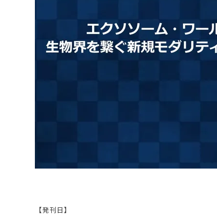
原料・素材
業務用
通販
食品添加物
美容室・サロン
R&D
海外
海外
Pharmaceuticals & Medical
Chemical
患者調査
デジタル・Dtx
ファイン・
ドクター調査
その他
プラスチッ
モダリティ
農薬・農業
がん
電子材料
精神神経
自動車
呼吸器・免疫
ライフサイ
骨・関節
CDMO
循環器・代謝
戦略
泌尿器・婦人
海外
戦略
その他
調査の種類から探す
市場調査
消費者調査
戦略調査
素材・原料・R&D調査
【発刊日】