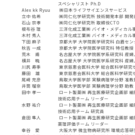
スペシャリスト Ph.D
Alex kk Ryuu ㈱日本ライフサイエンスサービス
立中 佑希 ㈱同仁化学研究所 技術開発本部 開発部
石山 宗孝 ㈱同仁化学研究所 取締役CTO
根布谷 理 三洋化成工業㈱ バイオ・メディカル事
木村 秀人 三洋化成工業㈱ バイオ・メディカル事
下田 麻子 京都大学 大学院医学研究科 白眉センタ
秋吉 一成 京都大学 大学院医学研究科 特任教授
荒木 甫 名古屋大学 大学院医学系研究科 産婦人
横井 暁 名古屋大学 大学院医学系研究科 産婦人
川尻 寿季 東京慈恵会医科大学 総合医科学研究セン
藤田 雄 東京慈恵会医科大学 総合医科学研究センタ
尾﨑 充彦 鳥取大学医学部 実験病理学分野 准教
井筒 瑠奈 鳥取大学医学部 実験病理学分野 助教
田中 孝一 ロート製薬㈱ 再生医療研究企画部 細
技術応用チーム リーダー
水野 祐介 ロート製薬㈱ 再生医療研究企画部 細
技術応用チーム 研究員
倉田 隼人 ロート製薬㈱ 再生医療研究企画部 細
薬理評価チーム リーダー
幸谷 愛 大阪大学 微生物病研究所 環境応答研究