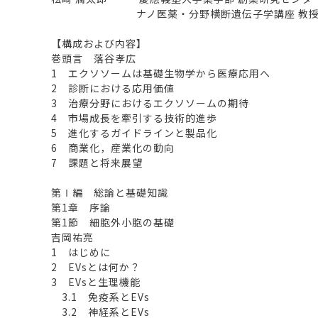
ナノ医薬・分野横断遺伝子学講座 教
【構成および内容】
巻頭言 落谷孝広
1 エクソソームは基礎生物学から医療応用へ
2 診断における応用価値
3 治療分野におけるエクソソームの期待
4 市場成長を牽引する技術的進歩
5 進化するガイドラインと製品化
6 商業化，産業化の動向
7 課題と将来展望
第Ⅰ編 総論と基礎知識
第1章 序論
第1節 細胞外小胞の基礎
吉岡祐亮
1 はじめに
2 EVsとは何か？
3 EVsと生理機能
3.1 免疫系とEVs
3.2 神経系とEVs