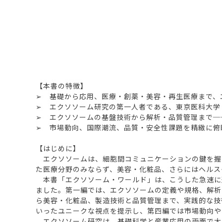
【本書の特徴】
➢ 基礎から応用、医療・創薬・美容・再生医療まで、
➢ エクソソーム研究の第一人者である、東京医科大学 医
➢ エクソソームの基盤技術から解析・品質管理まで─
➢ 市場動向、国際潮流、品質・安全性課題を精緻に俯
【はじめに】
エクソソームは、細胞間コミュニケーションの鍵を握
た医療分野のみならず、美容・化粧品、さらにはヘルス
本書「エクソソーム・ワールド」は、こうした急速に
ました。第一編では、エクソソームの定義や規格、解析
ら美容・化粧品、製造技術と品質管理まで、実践的な技
いったユニークな視点を提示し、第四編では市場動向や
エクソソーム研究は、基礎科学と産業応用の両面で大