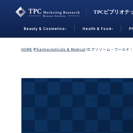
Beauty & Cosmetics
Health & Food
P
Contact Us
HOME
Pharmaceuticals & Medical
エクソソーム・ワールド
業界で選ぶ
Beauty & Cosmetics
Health &
スキンケア
男性
加工食品
メイクアップ
美容食品
飲料
ヘアケア
その他
乳製品
敏感肌・アトピー
菓子
R&D
ＰＢＦ
OEM
冷食