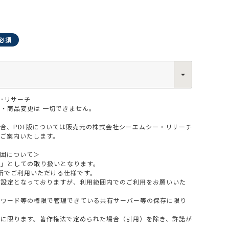
0013
･リサーチ
西区新町2-4-2 なにわ筋SIAビル［
Map
］
6-6538-5358（代表）
・商品変更は 一切できません。
場合、PDF版については販売元の株式会社シーエムシー・リサーチ
をご案内いたします。
範囲について＞
版」としての取り扱いとなります。
所でご利用いただける仕様です。
設定となっておりますが、利用範囲内でのご利用をお願いいた
スワード等の権限で管理できている共有サーバー等の保存に限り
料に限ります。著作権法で定められた場合（引用）を除き、許諾が