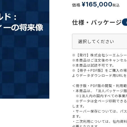
生活習慣
¥
165,000
価格
税込
介護
機能性原料・素材
その他
仕様・パッケージ
 & Life Sciences
スペシャリティ・原料
ク・容器・包装材
資材
〒550-
※【発行】株式会社シーエムシー
大阪市
エンス
TEL 0
※本商品はご注文後のキャンセル
※本商品は試読不可です。
※【冊子＋PDF版】をご購入の
よりデータダウンロード用URL
＜冊子版・PDF版の閲覧・利用
患者・ドクター調査
・本商品は、「法人パッケージ
※1法人内の国内すべての事業
海外・グローバル調査
※データは全ページ印刷できる
します。
・サーバー保存については、パ
ます。
・二次利用については、社内資
必要となります。