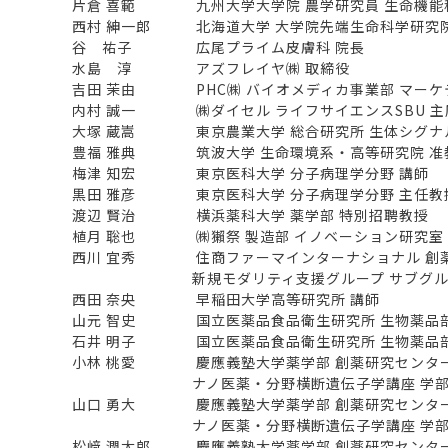
片倉 喜範 九州大学大学院 農学研究員 生命機能科
西村 紳一郎 北海道大学 大学院先端生命科学研究院
谷 祐子 広尾プライム皮膚科 院長
水島 淳 アズフレイヤ㈱ 取締役
吉田 茉由 PHC㈱ バイオメディカ事業部 マーケ
内村 誠一 ㈱ダイセル ライフサイエンスSBU 主
大塚 蔵嵩 東京農業大学 総合研究所 生体シグナル
豊福 雅典 筑波大学 生命環境系・高等研究院 准
梅津 知宏 東京医科大学 分子病理学分野 講師
黒田 雅彦 東京医科大学 分子病理学分野 主任教
渡辺 賢治 横浜薬科大学 薬学部 特別招聘教授
植月 聡也 ㈱獺祭 製造部 イノベーション研究室 
西川 宜秀 住商ファーマインターナショナル 創
新規モダリティ支援グループ サブグル
西田 奈央 早稲田大学高等研究所 講師
山元 智史 国立医薬品食品衛生研究所 生物薬品部
石井 明子 国立医薬品食品衛生研究所 生物薬品部
小林 桃愛 慶應義塾大学薬学部 創薬研究センタ
ナノ医薬・分野横断遺伝子学講座 学部
山口 勇大 慶應義塾大学薬学部 創薬研究センタ
ナノ医薬・分野横断遺伝子学講座 学部
松﨑 潤太郎 慶應義塾大学薬学部 創薬研究センタ