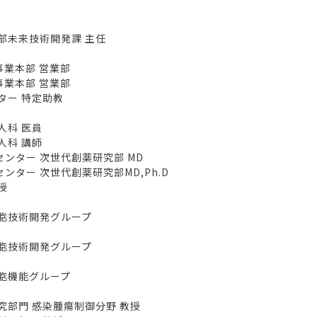
未来技術開発課 主任
業本部 営業部
業本部 営業部
ー 特定助教
科 医員
科 講師
ター 次世代創薬研究部 MD
ー 次世代創薬研究部MD,Ph.D
授
胞技術開発グループ
胞技術開発グループ
胞機能グループ
部門 感染腫瘍制御分野 教授