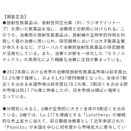
【調査主旨】
◆放射性医薬品は、放射性同位元素（RI：ラジオアイソトー
プ）を用いた医薬品を指し、治療用と診断用に分けられる。こ
のうち、治療用の放射性医薬品は、放射線の生物学的作用を利
用して癌の治療に用いられ、研究開発においては大手製薬企業
が参入するなど、グローバルで治療用放射性医薬品の研究開発
が活発化している。また、治療と診断を一体化した「セラノス
ティクス」の実用化により精緻な治療に注目が集まっている。
◆2022年度における世界の治療用放射性医薬品市場は前年度比
51.2％増で推移し、およそ1,417億円規模となった。全体の7割
近くを占める米国市場は前年度比78.1％増、2割近くを占める欧
州市場は同17.7％増と伸長したが、日本市場は横ばい推移と
なっている。
◆分類別にみると、β線が圧倒的に大きく全体の8割近くを占め
ている。β線では、Lu-177を標識とする「Lutathera」の継続
的な売上拡大に加えて、前立腺癌治療薬として近年承認された
「Pluvicto」が米国を中心に初年度から市場拡大に寄与してい