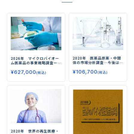
2020年 医薬品原薬・中間
2026年 マイクロバイオー
体の市場分析調査
―今後は
ム医薬品の事業戦略調査
ー
「高薬理活性」「中分子及
新たな治療アプローチとし
¥
106,700
び高分子原薬」の高付加価
¥
627,000
て期待されるマイクロバイ
(税込)
(税込)
値化が課題―
オーム医薬品ー
2020年 世界の再生医療・