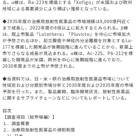
る。α線は、Ra-223を標識とする「Xofigo」が米国および欧州
地域による需要減少により横ばい推移となっている。
◆2035年度の治療用放射性医薬品の市場規模は9,000億円近く
まで成長し、2022年度の6倍以上に拡大するとみられる。β線
は、既上市製品「Lutathera」「Pluvicto」を中心に市場拡大
が予想されるほか、前立腺癌や神経内分泌腫瘍を対象とするLu-
177を標識した開発品が後期段階に進んでいることから、新薬上
市でさらなる成長が見込まれる。α線は、Ac-225、Pb-212を標
識した開発品が米国、欧州を中心に後期段階に進んでおり、
2030年度までの上市が予想される。
◆当資料では、日・米・欧の治療用放射性医薬品市場について
地域別および分類別市場分析と2030年度および2035年度の市場
予測を行った。また、製品展開、臨床開発状況、放射性医薬品
に関するサプライチェーンなどについてもレポートしている。
目次
【調査項目（総市場編）】
１．調査概要
２．治療用放射性医薬品の規制制度
1）日本