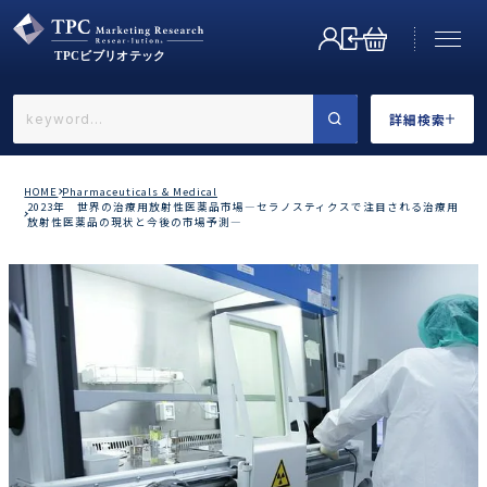
詳細検索
←戻る
詳細検索
HOME
Pharmaceuticals & Medical
2023年 世界の治療用放射性医薬品市場―セラノスティクスで注目される治療用
放射性医薬品の現状と今後の市場予測―
業界で選ぶ
カテゴリで選ぶ