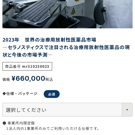
調査の種類で選ぶ
2023年 世界の治療用放射性医薬品市場
―セラノスティクスで注目される治療用放射性医薬品の現
状と今後の市場予測―
リセット
検索する
商品番号
mr310230023
¥
660,000
価格
税込
◆仕様・パッケージ
● 事業所内限定版
1法人内の1事業所のみでご利用いただける仕様です。