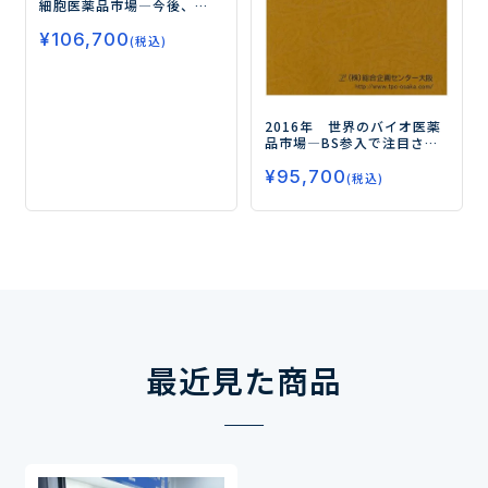
細胞医薬品市場
―今後、
癌・眼・皮膚領域での新規
¥
106,700
製品が市場を牽引する―
(税込)
2016年 世界のバイオ医薬
品市場
―BS参入で注目され
る抗体医薬品、インスリン
¥
95,700
製剤、融合蛋白質―
(税込)
最近見た商品