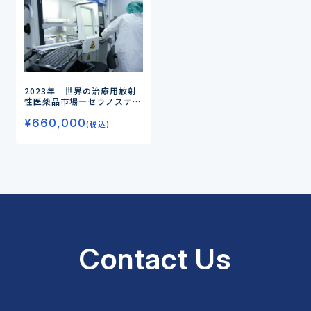
2023年 世界の治療用放射
性医薬品市場
―セラノスティ
クスで注目される治療用放射
¥
660,000
性医薬品の現状と今後の市場
(税込)
予測―
Contact Us