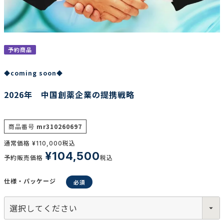
調査の種類で選ぶ
予約商品
◆coming soon◆
2026年 中国創薬企業の提携戦略
リセット
検索する
商品番号
mr310260697
通常価格
税込
¥
110,000
¥
104,500
予約販売価格
税込
仕様・パッケージ