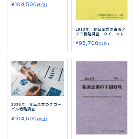
¥
104,500
(税込)
2013年 食品企業の東南ア
ジア戦略調査
―タイ、ベト
ナム、インドネシア、マレー
¥
95,700
シア、インドの食品市場と進
(税込)
出企業の事業戦略を探る―
2026年 食品企業のグロー
バル戦略調査
¥
104,500
(税込)