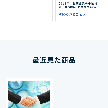
2018年 製薬企業の中国戦
略
―規制緩和の動きを追い
風に成長が続く各社の中国
¥
106,700
戦略―
(税込)
最近見た商品