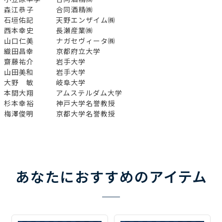
森江恭子 合同酒精㈱
石垣佑記 天野エンザイム㈱
西本幸史 長瀬産業㈱
山口仁美 ナガセヴィータ㈱
織田昌幸 京都府立大学
齋藤祐介 岩手大学
山田美和 岩手大学
大野 敏 岐阜大学
本間大翔 アムステルダム大学
杉本幸裕 神戸大学名誉教授
梅澤俊明 京都大学名誉教授
あなたにおすすめのアイテム