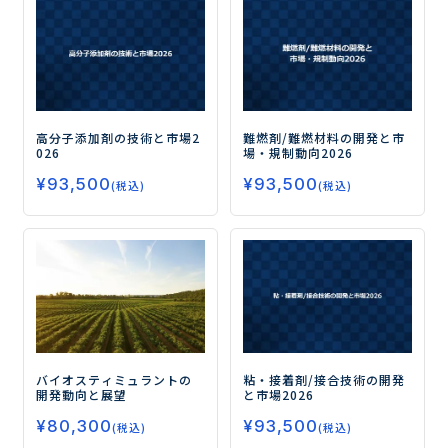
高分子添加剤の技術と市場2
難燃剤/難燃材料の開発と市
026
場・規制動向2026
¥
93,500
¥
93,500
(税込)
(税込)
バイオスティミュラントの
粘・接着剤/接合技術の開発
開発動向と展望
と市場2026
¥
80,300
¥
93,500
(税込)
(税込)