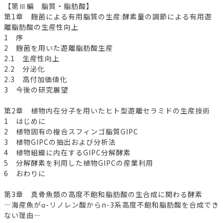
【第Ⅲ編 脂質・脂肪酸】
第1章 麹菌による有用脂質の生産:酵素量の調節による有用遊
離脂肪酸の生産性向上
1 序
2 麹菌を用いた遊離脂肪酸生産
2.1 生産性向上
2.2 分泌化
2.3 高付加価値化
3 今後の研究展望
第2章 植物内在分子を用いたヒト型遊離セラミドの生産技術
1 はじめに
2 植物固有の複合スフィンゴ脂質GIPC
3 植物GIPCの抽出および分析法
4 植物組織に内在するGIPC分解酵素
5 分解酵素を利用した植物GIPCの産業利用
6 おわりに
第3章 真骨魚類の高度不飽和脂肪酸の生合成に関わる酵素
―海産魚がα-リノレン酸からn-3系高度不飽和脂肪酸を合成でき
ない理由―