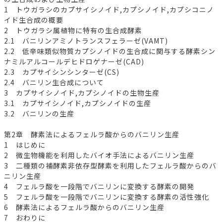
1 トウガラシのカプサイシノイド,カプシノイド,カプシコニノ
イド生合成の概要
2 トウガラシ属植物に特有の生合成酵素
2.1 バニリンアミノトランスフェラーゼ(VAMT)
2.2 低辛味類似物質カプシノイドの生合成に関与する酵素シン
ナミルアルコールデヒドロゲナーゼ(CAD)
2.3 カプサイシンシンターゼ(CS)
2.4 バニリン生合成について
3 カプサイシノイド,カプシノイドの生物生産
3.1 カプサイシノイド,カプシノイドの生産
3.2 バニリンの生産
第2章 酵素法によるフェルラ酸からのバニリン生産
1 はじめに
2 微生物機能を利用したバイオ手法によるバニリン生産
3 二種類の補酵素非依存型酵素を利用したフェルラ酸からのバ
ニリン生産
4 フェルラ酸を一段階でバニリンに変換する酵素の開発
5 フェルラ酸を一段階でバニリンに変換する酵素の活性強化
6 酵素法によるフェルラ酸からのバニリン生産
7 おわりに