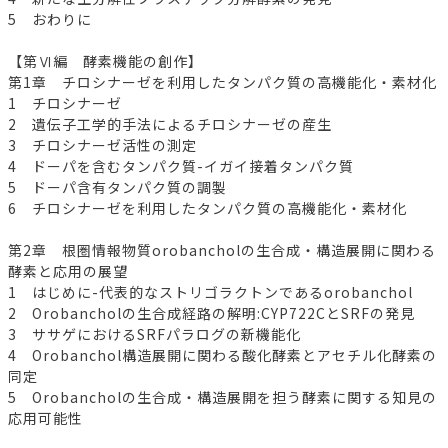
5 おわりに
【第Ⅵ編 酵素機能の創作】
第1章 チロシナーゼを利用したタンパク質の高機能化・素材化
1 チロシナーゼ
2 遺伝子工学的手法によるチロシナーゼの産生
3 チロシナーゼ活性の測定
4 ドーパを含むタンパク質-イガイ接着タンパク質
5 ドーパ含有タンパク質の調製
6 チロシナーゼを利用したタンパク質の高機能化・素材化
第2章 根圏情報物質orobancholの生合成・構造展開に関わる
酵素と応用の展望
1 はじめに-代表的なストリゴラクトンであるorobanchol
2 Orobancholの生合成経路の解明:CYP722CとSRFの発見
3 ササゲにおけるSRFパラログの新機能化
4 Orobanchol構造展開に関わる酸化酵素とアセチル化酵素の
同定
5 Orobancholの生合成・構造展開を担う酵素に関する知見の
応用可能性