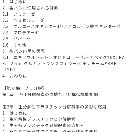
1 はじめに
2 製パンに使用される酵素
2.1 アミラーゼ
2.2 ヘミセルラーゼ
2.3 グルコースオキシダーゼ/アスコルビン酸オキシダーゼ
2.4 プロテアーゼ
2.5 リパーゼ
2.6 その他
3 製パン応用の実際
3.1 エキソマルトテトラオヒドロラーゼ:デナベイク®EXTRA
3. 2 6-α-グルカノトランスフェラーゼ:デナチーム®BBR
LIGHT
4 おわりに
【第Ⅴ編 プラ分解】
第1章 PET分解酵素の高機能化と構造機能相関
第2章 生分解性プラスチック分解酵素の多彩な応用
1 はじめに
2 生分解性プラスチックと分解酵素
3 生分解プラスチック分解酵素の応用例
4 新たな生分解性プラスチック分解酵素の発見