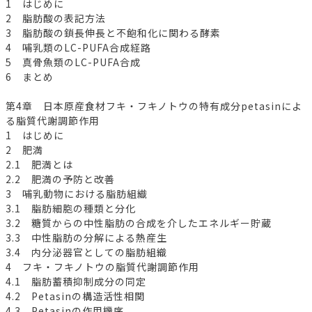
1 はじめに
2 脂肪酸の表記方法
3 脂肪酸の鎖長伸長と不飽和化に関わる酵素
4 哺乳類のLC-PUFA合成経路
5 真骨魚類のLC-PUFA合成
6 まとめ
第4章 日本原産食材フキ・フキノトウの特有成分petasinによ
る脂質代謝調節作用
1 はじめに
2 肥満
2.1 肥満とは
2.2 肥満の予防と改善
3 哺乳動物における脂肪組織
3.1 脂肪細胞の種類と分化
3.2 糖質からの中性脂肪の合成を介したエネルギー貯蔵
3.3 中性脂肪の分解による熱産生
3.4 内分泌器官としての脂肪組織
4 フキ・フキノトウの脂質代謝調節作用
4.1 脂肪蓄積抑制成分の同定
4.2 Petasinの構造活性相関
4.3 Petasinの作用機序