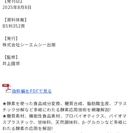
【発刊日】
2025年8月8日
【資料体裁】
B5判352頁
【発行】
株式会社シーエムシー出版
【監修】
井上國世
抜粋編をPDFで見る
★酵素を使った食品成分変換、糖質合成、脂肪酸生産、プラス
チック分解など多岐にわたる酵素応用技術を網羅解説!
★糖質素材、機能性食品素材、プロバイオティクス、バイオマ
スプラスチック、甘味料、天然調味料、β-グルカンなど多岐に
わたる酵素の応用を解説!