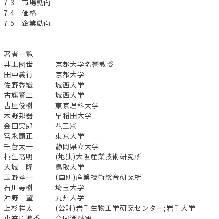
7.3 市場動向
7.4 価格
7.5 企業動向
著者一覧
井上國世 京都大学名誉教授
田中義行 京都大学
佐野香織 城西大学
古旗賢二 城西大学
古屋俊樹 東京理科大学
木野邦器 早稲田大学
金田実郎 花王㈱
宮永顕正 東京大学
千菅太一 静岡県立大学
桐生高明 (地独)大阪産業技術研究所
大城 隆 鳥取大学
玉野孝一 (国研)産業技術総合研究所
石川寿樹 埼玉大学
沖野 望 九州大学
上杉祥太 (公財)岩手生物工学研究センター;岩手大学
小笠原準季 合同酒精㈱