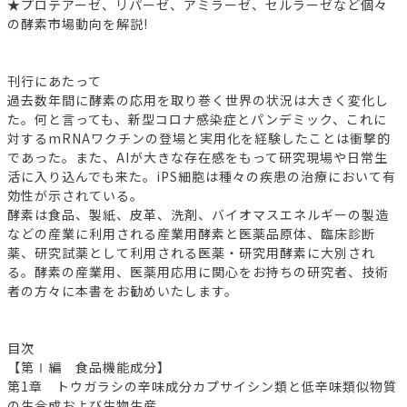
★プロテアーゼ、リパーゼ、アミラーゼ、セルラーゼなど個々
の酵素市場動向を解説!
刊行にあたって
過去数年間に酵素の応用を取り巻く世界の状況は大きく変化し
た。何と言っても、新型コロナ感染症とパンデミック、これに
対するmRNAワクチンの登場と実用化を経験したことは衝撃的
であった。また、AIが大きな存在感をもって研究現場や日常生
活に入り込んでも来た。iPS細胞は種々の疾患の治療において有
効性が示されている。
酵素は食品、製紙、皮革、洗剤、バイオマスエネルギーの製造
などの産業に利用される産業用酵素と医薬品原体、臨床診断
薬、研究試薬として利用される医薬・研究用酵素に大別され
る。酵素の産業用、医薬用応用に関心をお持ちの研究者、技術
者の方々に本書をお勧めいたします。
目次
【第Ⅰ編 食品機能成分】
第1章 トウガラシの辛味成分カプサイシン類と低辛味類似物質
の生合成および生物生産