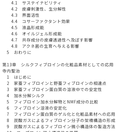
4.1 サステイナビリティ
4.2 皮膚刺激性、生分解性
4.3 界面活性
4.4 コサーファクタント効果
4.5 液晶形成能
4.6 オイルジェル形成能
4.7 共存成分の皮膚透過性へ及ぼす影響
4.8 アクネ菌の生育へ与える影響
5 おわりに
第13章 シルクフィブロインの化粧品素材としての応用
寺内聖治
1 はじめに
2 家蚕フィブロインと野蚕フィブロインの相違点
3 家蚕フィブロイン蛋白質の溶液中での安定性
4 加水分解シルク
5 フィブロイン加水分解物とNMF成分の比較
6 フィブロイン溶液の安定化
7 フィブロイン蛋白質のゲル化と化粧品素材への応用
8 炭酸ガスによるフィブロイン分子の架橋構造の形成
9 炭酸ガスによるフィブロイン微小構造体の製造方法