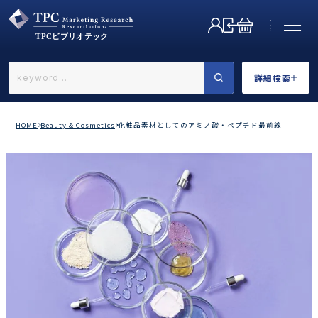
詳細検索
←戻る
詳細検索
HOME
Beauty & Cosmetics
化粧品素材としてのアミノ酸・ペプチド最前線
業界で選ぶ
カテゴリで選ぶ