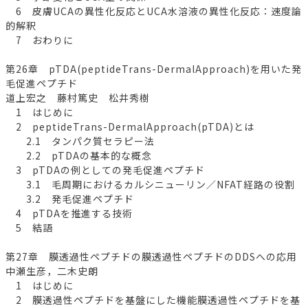
6 皮膚UCAの異性化反応とUCA水溶液の異性化反応：速度論
的解釈
7 おわりに
第26章 pTDA(peptideTrans-DermalApproach)を用いた発
毛促進ペプチド
道上宏之 藤村篤史 松井秀樹
1 はじめに
2 peptideTrans-DermalApproach(pTDA)とは
2.1 タンパク質セラピー法
2.2 pTDAの基本的な概念
3 pTDAの例としての発毛促進ペプチド
3.1 毛周期におけるカルシニューリン／NFAT経路の役割
3.2 発毛促進ペプチド
4 pTDAを推進する技術
5 結語
第27章 膜透過性ペプチドの膜透過性ペプチドのDDSへの応用
中瀬生彦，二木史朗
1 はじめに
2 膜透過性ペプチドを基盤にした機能膜透過性ペプチドを基