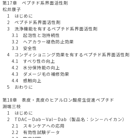
第17章 ペプチド系界面活性剤
松井康子
1 はじめに
2 ペプチド系界面活性剤
3 洗浄機能を有するペプチド系界面活性剤
3.1 起泡性と泡持続性
3.2 ヘアカラー褪色防止効果
3.3 安全性
4 コンディショニング効果を有するペプチド系界面活性剤
4.1 すべり性の向上
4.2 水分保持能の向上
4.3 ダメージ毛の補修効果
4.4 感触向上
5 おわりに
第18章 表皮・真皮のヒアルロン酸産生促進ペプチド
淵端三枝
1 はじめに
2 TDAC－Dab－Val－Dab（製品名：シン－ハイカン）
2.1 スキンケアへの応用
2.2 有効性試験データ