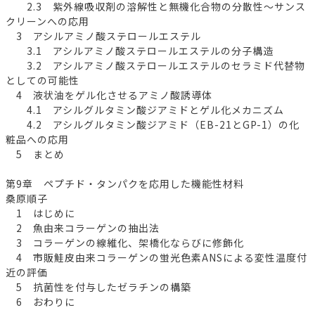
2.3 紫外線吸収剤の溶解性と無機化合物の分散性～サンス
クリーンへの応用
3 アシルアミノ酸ステロールエステル
3.1 アシルアミノ酸ステロールエステルの分子構造
3.2 アシルアミノ酸ステロールエステルのセラミド代替物
としての可能性
4 液状油をゲル化させるアミノ酸誘導体
4.1 アシルグルタミン酸ジアミドとゲル化メカニズム
4.2 アシルグルタミン酸ジアミド（EB-21とGP-1）の化
粧品への応用
5 まとめ
第9章 ペプチド・タンパクを応用した機能性材料
桑原順子
1 はじめに
2 魚由来コラーゲンの抽出法
3 コラーゲンの線維化、架橋化ならびに修飾化
4 市販鮭皮由来コラーゲンの蛍光色素ANSによる変性温度付
近の評価
5 抗菌性を付与したゼラチンの構築
6 おわりに