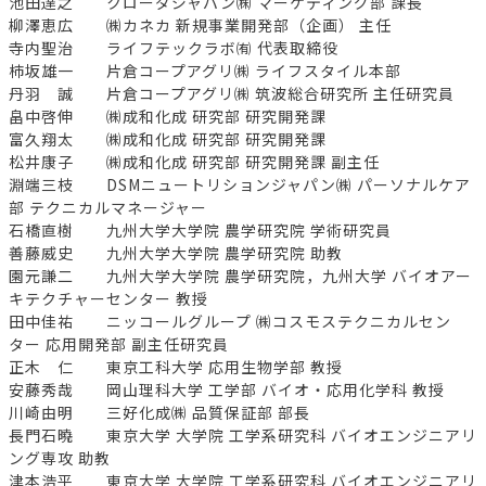
池田達之 クローダジャパン㈱ マーケティング部 課長
柳澤恵広 ㈱カネカ 新規事業開発部（企画） 主任
寺内聖治 ライフテックラボ㈲ 代表取締役
柿坂雄一 片倉コープアグリ㈱ ライフスタイル本部
丹羽 誠 片倉コープアグリ㈱ 筑波総合研究所 主任研究員
畠中啓伸 ㈱成和化成 研究部 研究開発課
富久翔太 ㈱成和化成 研究部 研究開発課
松井康子 ㈱成和化成 研究部 研究開発課 副主任
淵端三枝 DSMニュートリションジャパン㈱ パーソナルケア
部 テクニカルマネージャー
石橋直樹 九州大学大学院 農学研究院 学術研究員
善藤威史 九州大学大学院 農学研究院 助教
園元謙二 九州大学大学院 農学研究院，九州大学 バイオアー
キテクチャーセンター 教授
田中佳祐 ニッコールグループ ㈱コスモステクニカルセン
ター 応用開発部 副主任研究員
正木 仁 東京工科大学 応用生物学部 教授
安藤秀哉 岡山理科大学 工学部 バイオ・応用化学科 教授
川崎由明 三好化成㈱ 品質保証部 部長
長門石曉 東京大学 大学院 工学系研究科 バイオエンジニアリ
ング専攻 助教
津本浩平 東京大学 大学院 工学系研究科 バイオエンジニアリ