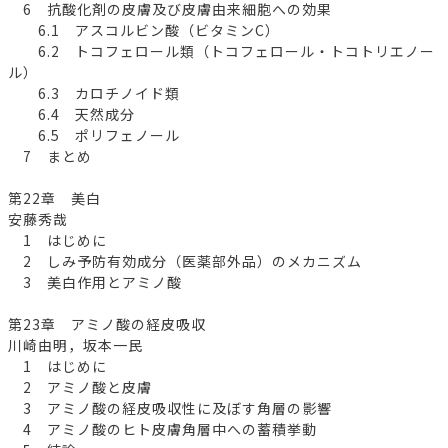
6 抗酸化剤の皮膚及び皮膚由来細胞への効果
6.1 アスコルビン酸（ビタミンC）
6.2 トコフェロール類（トコフェロール・トコトリエノー
ル）
6.3 カロチノイド類
6.4 天然成分
6.5 ポリフェノール
7 まとめ
第22章 美白
安藤秀哉
1 はじめに
2 しみ予防有効成分（医薬部外品）のメカニズム
3 美白作用とアミノ酸
第23章 アミノ酸の経皮吸収
川崎由明，坂本一民
1 はじめに
2 アミノ酸と皮膚
3 アミノ酸の経皮吸収性に及ぼす角層の影響
4 アミノ酸のヒト皮膚角層中への蓄積挙動