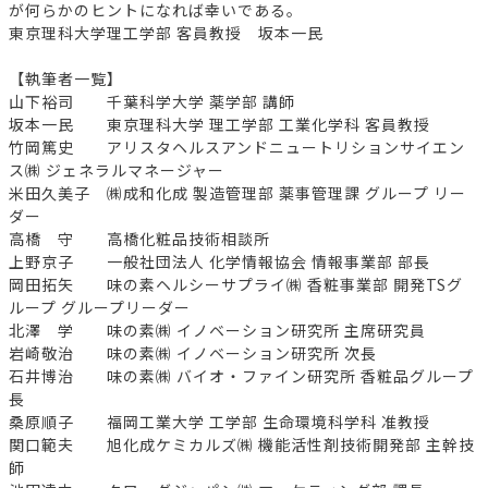
が何らかのヒントになれば幸いである。
東京理科大学理工学部 客員教授 坂本一民
【執筆者一覧】
山下裕司 千葉科学大学 薬学部 講師
坂本一民 東京理科大学 理工学部 工業化学科 客員教授
竹岡篤史 アリスタヘルスアンドニュートリションサイエン
ス㈱ ジェネラルマネージャー
米田久美子 ㈱成和化成 製造管理部 薬事管理課 グループ リー
ダー
高橋 守 高橋化粧品技術相談所
上野京子 一般社団法人 化学情報協会 情報事業部 部長
岡田拓矢 味の素ヘルシーサプライ㈱ 香粧事業部 開発TSグ
ループ グループリーダー
北澤 学 味の素㈱ イノベーション研究所 主席研究員
岩崎敬治 味の素㈱ イノベーション研究所 次長
石井博治 味の素㈱ バイオ・ファイン研究所 香粧品グループ
長
桑原順子 福岡工業大学 工学部 生命環境科学科 准教授
関口範夫 旭化成ケミカルズ㈱ 機能活性剤技術開発部 主幹技
師