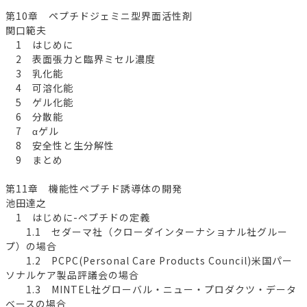
第10章 ペプチドジェミニ型界面活性剤
関口範夫
1 はじめに
2 表面張力と臨界ミセル濃度
3 乳化能
4 可溶化能
5 ゲル化能
6 分散能
7 αゲル
8 安全性と生分解性
9 まとめ
第11章 機能性ペプチド誘導体の開発
池田達之
1 はじめに-ペプチドの定義
1.1 セダーマ社（クローダインターナショナル社グルー
プ）の場合
1.2 PCPC(Personal Care Products Council)米国パー
ソナルケア製品評議会の場合
1.3 MINTEL社グローバル・ニュー・プロダクツ・データ
ベースの場合