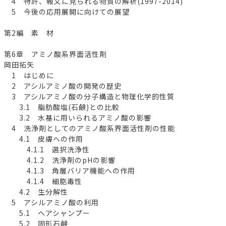
4 特許、報文に見られる物質の解析(1997-2014)
5 今後の応用展開に向けての展望
第2編 素 材
第6章 アミノ酸系界面活性剤
岡田拓矢
1 はじめに
2 アシルアミノ酸の開発の歴史
3 アシルアミノ酸の分子構造と物理化学的性質
3.1 脂肪酸塩(石鹸)との比較
3.2 水基に用いられるアミノ酸の影響
4 洗浄剤としてのアミノ酸系界面活性剤の性能
4.1 皮膚への作用
4.1.1 選択洗浄性
4.1.2 洗浄剤のpHの影響
4.1.3 角層バリア機能への作用
4.1.4 細胞毒性
4.2 生分解性
5 アシルアミノ酸の利用
5.1 ヘアシャンプー
5.2 固形石鹸