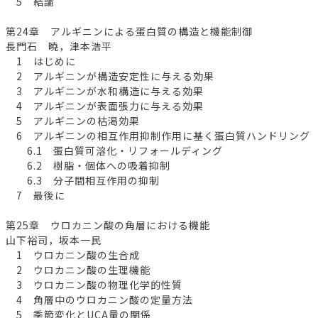
5 結論
第24章 アルギニンによる蛋白質の構造と機能制御
長門石 曉，津本浩平
1 はじめに
2 アルギニンが構造安定性に与える効果
3 アルギニンが水和構造に与える効果
4 アルギニンが表面張力に与える効果
5 アルギニンの枯渇効果
6 アルギニンの相互作用抑制作用に基く蛋白質ハンドリング
6.1 蛋白質可溶化・リフォールディング
6.2 樹脂・個体への吸着抑制
6.3 分子間相互作用の抑制
7 最後に
第25章 ウロカニン酸の角層における機能
山下裕司，坂本一民
1 ウロカニン酸の生合成
2 ウロカニン酸の生理機能
3 ウロカニン酸の物理化学的性質
4 角層中のウロカニン酸の定量方法
5 季節変化とUCA量の関係