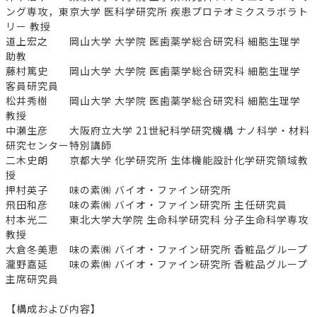
ング専攻，東京大学 医科学研究所 疾患プロテオミクスラボラト
リー 教授
道上宏之 岡山大学 大学院 医歯薬学総合研究科 細胞生理学
助教
藤村篤史 岡山大学 大学院 医歯薬学総合研究科 細胞生理学
客員研究員
松井秀樹 岡山大学 大学院 医歯薬学総合研究科 細胞生理学
教授
中瀬生彦 大阪府立大学 21世紀科学研究機構 ナノ科学・材料
研究センター特別講師
二木史朗 京都大学 化学研究所 生体機能設計化学研究領域教
授
押村英子 味の素㈱ バイオ・ファイン研究所
飛田和彦 味の素㈱ バイオ・ファイン研究所 主任研究員
村本光二 東北大学大学院 生命科学研究科 分子生命科学専攻
教授
大倉冬美恵 味の素㈱ バイオ・ファイン研究所 香粧品グループ
瀧野嘉延 味の素㈱ バイオ・ファイン研究所 香粧品グループ
主席研究員
【構成および内容】