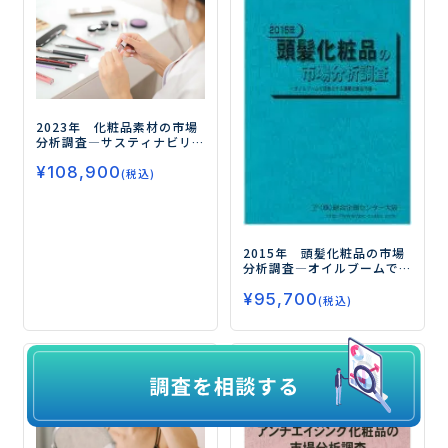
2023年 化粧品素材の市場
分析調査
―サスティナビリ
ティに基づく化粧品素材の
¥
108,900
開発が今後の鍵―
(税込)
2015年 頭髪化粧品の市場
分析調査
―オイルブームで
活性化する頭髪化粧品市場
¥
95,700
―
(税込)