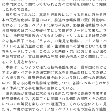
に専門家として関わっておられる方々に寄稿をお願いして完成
したものである。
振り返ってみれば、真島利行教授にはじまる世界に冠たる日
本の天然物化学の系譜の中で、前述の赤堀教授の蛋白質化学に
おけるアミノ酸、ペプチド化学の研究は、野依良治教授の不斉
合成触媒の研究へと基礎科学として世界をリードして来た。さ
らに、池田菊苗教授のグルタミン酸ナトリウムによる味覚の新
たな基本因子である「うまみ」の発見を発端に、アミノ酸・ペ
プチドの工業的生産と食・薬・生活用品への活用においても世
界をリードしている。このような基礎・応用における我が国の
先端的実績が、実は伝統的な発酵技術の伝承と深く関連してい
ることも見逃せない。
本書は、このような確たる技術基盤を誇る、我が国における
アミノ酸・ペプチドの研究開発状況を化粧品素材としての観点
から振り返り、健康寿命の維持向上という新しい時代の要請の
中で、更なる応用の最前線を俯瞰しつつ、各論レベルでもわかり
易く体系化する事を編集の目標としている。
読者諸氏が化粧品に求められる新たな期待と課題を希求する
研究開発の中で、各章ごとに展開される個別の課題とその解決
についての解説を楽しみつつ逍遥頂き、それらを全体として見
た時、本書が提供するアミノ酸・ペプチドのもつ潜在的可能性