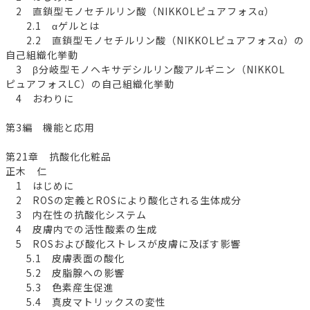
2 直鎖型モノセチルリン酸（NIKKOLピュアフォスα）
2.1 αゲルとは
2.2 直鎖型モノセチルリン酸（NIKKOLピュアフォスα）の
自己組織化挙動
3 β分岐型モノヘキサデシルリン酸アルギニン（NIKKOL
ピュアフォスLC）の自己組織化挙動
4 おわりに
第3編 機能と応用
第21章 抗酸化化粧品
正木 仁
1 はじめに
2 ROSの定義とROSにより酸化される生体成分
3 内在性の抗酸化システム
4 皮膚内での活性酸素の生成
5 ROSおよび酸化ストレスが皮膚に及ぼす影響
5.1 皮膚表面の酸化
5.2 皮脂腺への影響
5.3 色素産生促進
5.4 真皮マトリックスの変性