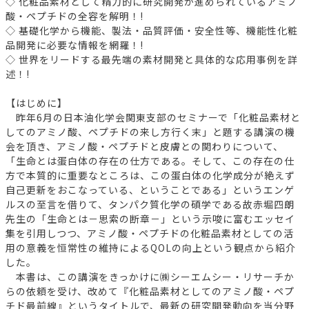
◇ 化粧品素材として精力的に研究開発が進められているアミノ
酸・ペプチドの全容を解明！!
◇ 基礎化学から機能、製法・品質評価・安全性等、機能性化粧
品開発に必要な情報を網羅！!
◇ 世界をリードする最先端の素材開発と具体的な応用事例を詳
述！!
【はじめに】
昨年6月の日本油化学会関東支部のセミナーで「化粧品素材と
してのアミノ酸、ペプチドの来し方行く末」と題する講演の機
会を頂き、アミノ酸・ペプチドと皮膚との関わりについて、
「生命とは蛋白体の存在の仕方である。そして、この存在の仕
方で本質的に重要なところは、この蛋白体の化学成分が絶えず
自己更新をおこなっている、ということである」というエンゲ
ルスの至言を借りて、タンパク質化学の碩学である故赤堀四朗
先生の「生命とは－思索の断章－」という示唆に富むエッセイ
集を引用しつつ、アミノ酸・ペプチドの化粧品素材としての活
用の意義を恒常性の維持によるQOLの向上という観点から紹介
した。
本書は、この講演をきっかけに㈱シーエムシー・リサーチか
らの依頼を受け、改めて『化粧品素材としてのアミノ酸・ペプ
チド最前線』というタイトルで、最新の研究開発動向を当分野