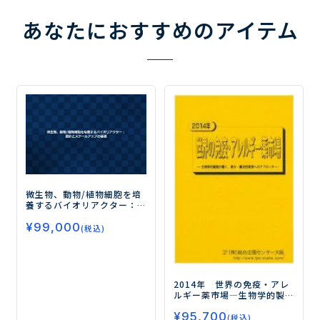
あなたにおすすめのアイテム
微生物、動物/植物細胞を培
養するバイオリアクター：
設計とスケールアップの基
¥
99,000
礎
(税込)
2014年 世界の免疫・アレ
ルギー薬市場
―生物学的製
剤が開く、希少・難治性疾
¥
95,700
患へのアプローチ―
(税込)