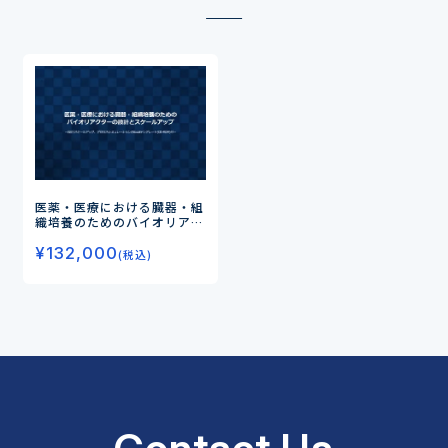
医薬・医療における臓器・組
織培養のためのバイオリアク
ターの設計とスケールアップ
¥
132,000
ー設計/スケールアップ、プ
(税込)
ロセスシミュレーションのEx
celテンプレート(CD-ROM)
付ー