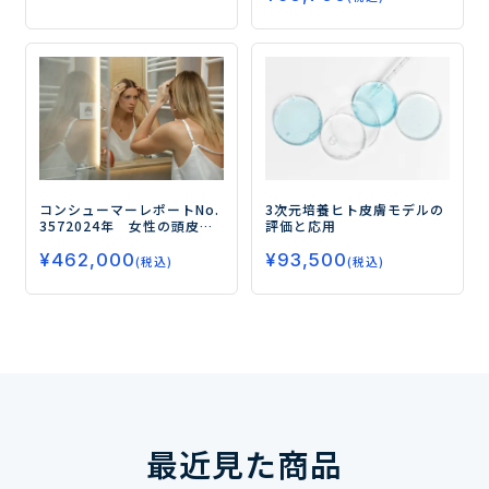
3次元培養ヒト皮膚モデルの
コンシューマーレポートNo.
評価と応用
357
2024年 女性の頭皮・
髪に関する意識・実態調査
¥
93,500
¥
462,000
（第5弾）
ー「ヘアオイル」
(税込)
(税込)
の使用率はこの5年間で年々
増加！
環境配慮に関する
意識も高まっているー
最近見た商品