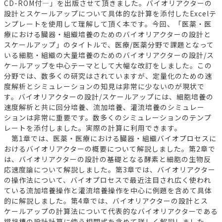
CD-ROM付―」を出版させて頂きました。バイオリアクターの
設計とスケールアップについて具体的な計算を添付したExcelテ
ンプレートを使用して理解して頂く本です。今回、「医薬・医
療における臓器・組織培養のためのバイオリアクターの設計と
スケールアップ」のタイトルで、医療/医薬分野で課題となって
いる細胞・組織の大量培養のためのバイオリアクターの設計/ス
ケールアップを中心テーマとして大幅な改訂をしました。この
分野では、数多くの研究はされていますが、定量化のための速
度解析とシミュレーションの知見は非常に少ないのが現状で
す。バイオリアクターの設計/スケールアップには、細胞培養の
速度解析と共に回分培養、流加培養、灌流培養のシミュレー
ションは非常に重要です。数多くのシミュレーションのテンプ
レートを添付しました。実際の計算に利用できます。
第1章では、医薬・医療における臓器・組織バイオプロセスに
おけるバイオリアクターの概要について解説しました。第2章で
は、バイオリアクターの設計の基礎となる酵素と細胞の生物反
応速度論について解説しました。第3章では、バイオリアクター
の操作法について、バイオプロセスで最近注目され広く使われ
ている流加培養操作と灌流培養操作を中心に例題を含めて具体
的に解説しました。第4章では、バイオリアクターの設計とス
ケールアップの計算法について代表的なバイオリアクターである
撹拌槽の設計計算に使う相関式を含めて詳しく解説しました。