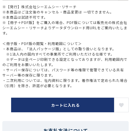
※【発行】株式会社シーエムシー･リサーチ
※本商品はご注文後のキャンセル・商品変更は 一切できません。
※本商品は試読不可です。
※【冊子＋PDF版】をご購入の場合、PDF版については販売元の株式会社
シーエムシー・リサーチよりデータダウンロード用URLをご案内いたしま
す。
＜冊子版・PDF版の閲覧・利用範囲について＞
・本商品は、「法人パッケージ版」としての取り扱いとなります。
※1法人内の国内すべての事業所でご利用いただける仕様です。
※データは全ページ印刷できる設定となっておりますが、利用範囲内で
のご利用をお願いいたします。
・サーバー保存については、パスワード等の権限で管理できている共有
サーバー等の保存に限ります。
・二次利用については、社内資料に限ります。著作権法で定められた場合
（引用）を除き、許諾が必要となります。
カートに入れる
お支払方法について