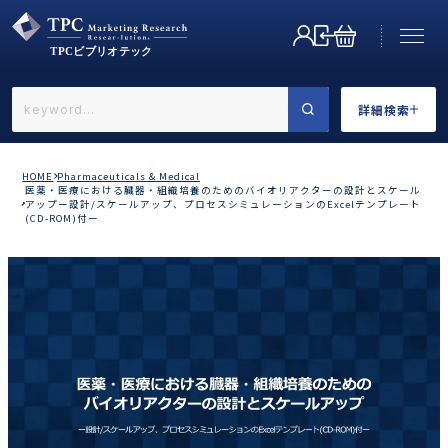
詳細検索
←戻る
詳細検索
HOME
Pharmaceuticals & Medical
医薬・医療における臓器・組織培養のためのバイオリアクターの設計とスケール
アップー設計/スケールアップ、プロセスシミュレーションのExcelテンプレート
(CD-ROM)付ー
業界で選ぶ
カテゴリで選ぶ