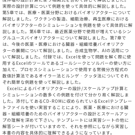
実際の設計計算について例題を使って具体的に解説しました。
第5章では、医療・医薬分野におけるバイオリアクターについて
解説しました。ワクチンの製造、細胞治療、再生医療における
バイオリアクターのシミュレーションを例題を使って具体的に解
説しました。第6章では、最近医薬分野で使用が増えているシン
グルユースバイオリアクターについて解説しました。第7章で
は、今後の医薬・医療における臓器・組織培養バイオリアク
ターの展開について解説しました。合成生物学、AIの活用につ
いて解説しました。付録では、Excelを使って問題を解く際に使
用するExcelのツールであるゴールシークとソルバーの使い方に
加えて、プロセスシミュレーションで使用する常微分方程式の
数値計算法であるオイラー法とルンゲ‐クッタ法についてそれ
ぞれ簡単な例題を使って解説しました。
Excelによるバイオリアクターの設計/スケールアップ計算と
シミュレーションの数多くの例題を付けて分かり易く解説しま
した。添付してあるCD-ROMに収められているExcelテンプレー
トファイルを使い実習することにより、医薬・医療における臓
器・組織培養のためのバイオリアクターの設計とスケールアッ
プの理解を深めて下さい。テンプレートには実習シートの他に
解答シートが付いていますので、それを参照にしながら実習し
本書の内容を具体的に理解できるようになっています。