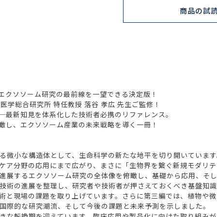
商品の試
エクソソーム研究の最前線を一望できる決定版！
学総合研究所 特任教授 落谷 孝広 先生ご監修！
─最新知見を体系化した技術者必携のリファレンス。
瞰し、エクソソーム産業の未来戦略を導く一冊！
る微小な構造体として、生命科学の新たな地平を切り開いています
ケア分野の応用にまで広がり、まさに「生物界を繋ぐ新規モダリテ
進展するエクソソーム研究の全体像を俯瞰し、基礎から応用、そし
技術の進展を整理し、研究者や技術者が押さえておくべき基盤知識
術と現場の課題を取り上げています。さらに第三編では、植物や微
国際的な研究潮流、そして今後の課題と未来予測を示しました。
きな転換期を迎えています。臨床応用や製品化に向けた取り組みが