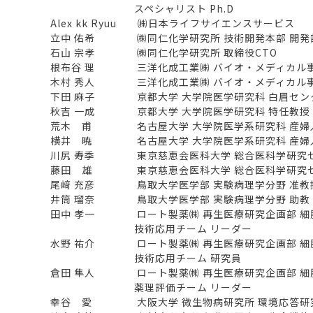
スペシャリスト Ph.D
Alex kk Ryuu ㈱日本ライフサイエンスサービス
立中 佑希 ㈱同仁化学研究所 技術開発本部 開発部
石山 宗孝 ㈱同仁化学研究所 取締役CTO
根布谷 理 三洋化成工業㈱ バイオ・メディカル事
木村 秀人 三洋化成工業㈱ バイオ・メディカル事
下田 麻子 京都大学 大学院医学研究科 白眉センタ
秋吉 一成 京都大学 大学院医学研究科 特任教授
荒木 甫 名古屋大学 大学院医学系研究科 産婦人
横井 暁 名古屋大学 大学院医学系研究科 産婦人
川尻 寿季 東京慈恵会医科大学 総合医科学研究セン
藤田 雄 東京慈恵会医科大学 総合医科学研究センタ
尾﨑 充彦 鳥取大学医学部 実験病理学分野 准教
井筒 瑠奈 鳥取大学医学部 実験病理学分野 助教
田中 孝一 ロート製薬㈱ 再生医療研究企画部 細
技術応用チーム リーダー
水野 祐介 ロート製薬㈱ 再生医療研究企画部 細
技術応用チーム 研究員
倉田 隼人 ロート製薬㈱ 再生医療研究企画部 細
薬理評価チーム リーダー
幸谷 愛 大阪大学 微生物病研究所 環境応答研究