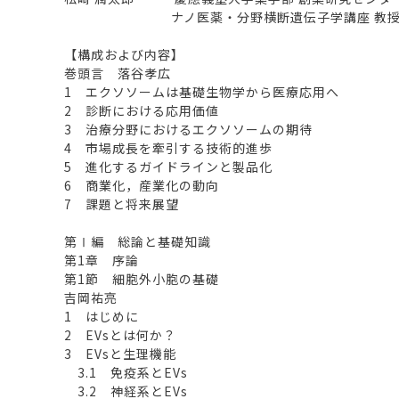
ナノ医薬・分野横断遺伝子学講座 教
【構成および内容】
巻頭言 落谷孝広
1 エクソソームは基礎生物学から医療応用へ
2 診断における応用価値
3 治療分野におけるエクソソームの期待
4 市場成長を牽引する技術的進歩
5 進化するガイドラインと製品化
6 商業化，産業化の動向
7 課題と将来展望
第Ⅰ編 総論と基礎知識
第1章 序論
第1節 細胞外小胞の基礎
吉岡祐亮
1 はじめに
2 EVsとは何か？
3 EVsと生理機能
3.1 免疫系とEVs
3.2 神経系とEVs