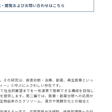
読・閲覧およびお問い合わせはこちら
。その研究は、疾患診断・治療、創薬、再生医療といっ
ィー」と呼ぶにふさわしい存在です。
て社会的展望までを一気通貫で理解できる構成を目指し
を提供します。第二編では、医療・創薬分野への応用か
生物由来のエクソソーム、漢方や発酵文化との融合と
加速する一方で、品質管理や法規制、倫理的課題への対