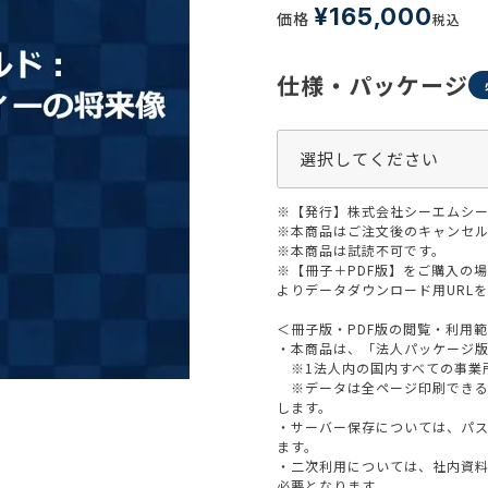
生活習慣
¥
165,000
価格
税込
介護
機能性原料・素材
その他
仕様・パッケージ
 & Life Sciences
スペシャリティ・原料
ク・容器・包装材
資材
〒550-
※【発行】株式会社シーエムシー
大阪市
エンス
TEL 0
※本商品はご注文後のキャンセル
※本商品は試読不可です。
※【冊子＋PDF版】をご購入の
よりデータダウンロード用URL
＜冊子版・PDF版の閲覧・利用
患者・ドクター調査
・本商品は、「法人パッケージ
※1法人内の国内すべての事業
海外・グローバル調査
※データは全ページ印刷できる
します。
・サーバー保存については、パ
ます。
・二次利用については、社内資
必要となります。