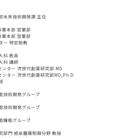
未来技術開発課 主任
業本部 営業部
業本部 営業部
ー 特定助教
科 医員
科 講師
ター 次世代創薬研究部 MD
ー 次世代創薬研究部MD,Ph.D
授
胞技術開発グループ
胞技術開発グループ
胞機能グループ
部門 感染腫瘍制御分野 教授