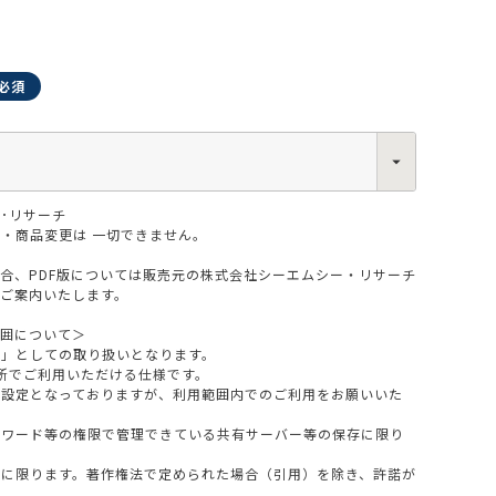
0013
･リサーチ
西区新町2-4-2 なにわ筋SIAビル［
Map
］
6-6538-5358（代表）
・商品変更は 一切できません。
場合、PDF版については販売元の株式会社シーエムシー・リサーチ
をご案内いたします。
範囲について＞
版」としての取り扱いとなります。
所でご利用いただける仕様です。
設定となっておりますが、利用範囲内でのご利用をお願いいた
スワード等の権限で管理できている共有サーバー等の保存に限り
料に限ります。著作権法で定められた場合（引用）を除き、許諾が