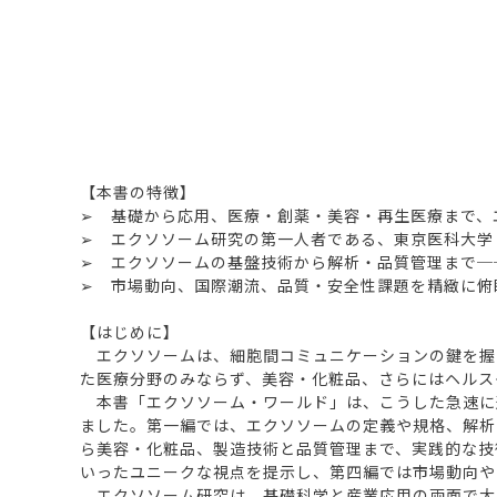
【本書の特徴】
➢ 基礎から応用、医療・創薬・美容・再生医療まで、
➢ エクソソーム研究の第一人者である、東京医科大学 医
➢ エクソソームの基盤技術から解析・品質管理まで─
➢ 市場動向、国際潮流、品質・安全性課題を精緻に俯
【はじめに】
エクソソームは、細胞間コミュニケーションの鍵を握
た医療分野のみならず、美容・化粧品、さらにはヘルス
本書「エクソソーム・ワールド」は、こうした急速に
ました。第一編では、エクソソームの定義や規格、解析
ら美容・化粧品、製造技術と品質管理まで、実践的な技
いったユニークな視点を提示し、第四編では市場動向や
エクソソーム研究は、基礎科学と産業応用の両面で大