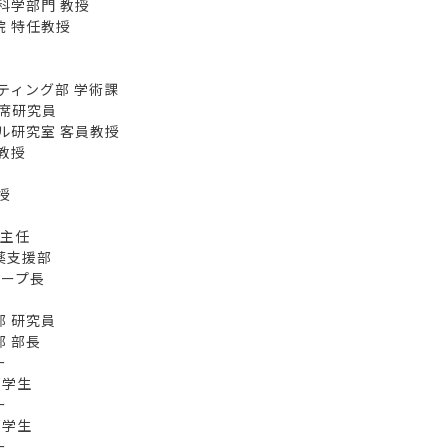
学部門 教授
 特任教授
ティング部 学術課
席研究員
研究室 客員教授
教授
授
主任
薬支援部
ープ長
 研究員
 部長
ー
学生
ー
学生
ー