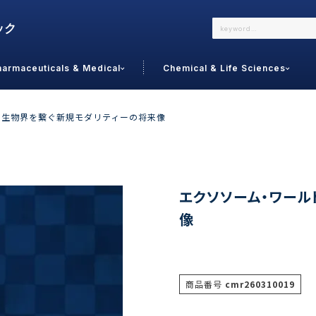
harmaceuticals & Medical
Chemical & Life Sciences
よくあるご質問
メールでのお問い合わせ
：生物界を繋ぐ新規モダリティーの将来像
詳しくはこちら
お問い合わせ
カテゴリで選ぶ
調査の種
エクソソーム・ワール
像
 Food
トッ
通販
ご利
サプリ
よく
美容
シニア
商品番号
cmr260310019
お問
リセット
検索する
女性・フェムケア
オーラル
コー