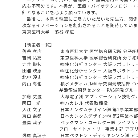
応も不可欠です。本書が、医療・バイオテクノロジー・
針となることを心より願っています。
最後に、本書の執筆にご尽力いただいた先生方、関係
次なるイノベーションを創出されることを期待していま
東京医科大学 落谷 孝広
【執筆者一覧】
落谷 孝広 東京医科大学 医学総合研究所 分子細胞
吉岡 祐亮 東京医科大学 医学総合研究所 分子細胞
寺井 織枝 ㈱住化分析センター 大阪ラボラトリ
田浦 映恵 ㈱住化分析センター 大阪ラボラトリ
北中 淳史 ㈱住化分析センター 大阪ラボラトリ
内山 嵩也 積水メディカル㈱ 研究開発統括部 つ
基盤領域開発センター PAS開発グルー
加藤 丈滋 大塚電子㈱ アプリケーション技術グ
園田 光 ㈱ハカレル 代表取締役
入江 文子 日本カンタムデザイン㈱ 第2事業本
東口 楽都 日本カンタムデザイン㈱ 第2事業本
豊島 哉子 ベックマン・コールター㈱ ライフサ
フローサイトメトリー事業本部 アプリケー
幾尾 真理子 日本ベクトン・ディッキンソン㈱ ア