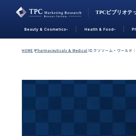
Beauty & Cosmetics
Health & Food
P
Contact Us
HOME
Pharmaceuticals & Medical
エクソソーム・ワールド
業界で選ぶ
Beauty & Cosmetics
Health &
スキンケア
男性
加工食品
メイクアップ
美容食品
飲料
ヘアケア
その他
乳製品
敏感肌・アトピー
菓子
R&D
ＰＢＦ
OEM
冷食