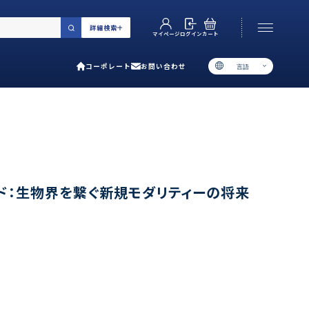
詳細検索
カート
ログイン
マイページ
コーポレート
お問い合わせ
言語
お電話でのお問い合わせ
06-6538-5358
［ 9:00-17:00 土日祝除く ］
類で選ぶ
ド：生物界を繋ぐ新規モダリティーの将来
プ
用ガイド
あるご質問
い合わせ
ポレート