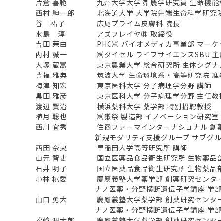
片倉 喜範 九州大学大学院 農学研究員 生命機能科
西村 紳一郎 北海道大学 大学院先端生命科学研究院
谷 祐子 広尾プライム皮膚科 院長
水島 淳 アズフレイヤ㈱ 取締役
吉田 茉由 PHC㈱ バイオメディカ事業部 マーケ
内村 誠一 ㈱ダイセル ライフサイエンスSBU 主
大塚 蔵嵩 東京農業大学 総合研究所 生体シグナル
豊福 雅典 筑波大学 生命環境系・高等研究院 准
梅津 知宏 東京医科大学 分子病理学分野 講師
黒田 雅彦 東京医科大学 分子病理学分野 主任教
渡辺 賢治 横浜薬科大学 薬学部 特別招聘教授
植月 聡也 ㈱獺祭 製造部 イノベーション研究室 
西川 宜秀 住商ファーマインターナショナル 創
新規モダリティ支援グループ サブグル
西田 奈央 早稲田大学高等研究所 講師
山元 智史 国立医薬品食品衛生研究所 生物薬品部
石井 明子 国立医薬品食品衛生研究所 生物薬品部
小林 桃愛 慶應義塾大学薬学部 創薬研究センタ
ナノ医薬・分野横断遺伝子学講座 学部
山口 勇大 慶應義塾大学薬学部 創薬研究センタ
ナノ医薬・分野横断遺伝子学講座 学部
松﨑 潤太郎 慶應義塾大学薬学部 創薬研究センタ