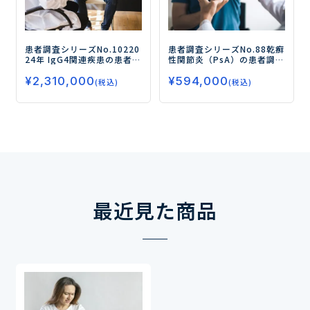
患者調査シリーズNo.102
20
患者調査シリーズNo.88
乾癬
24年 IgG4関連疾患の患者調
性関節炎（PsA）の患者調査
査
―ステロイド治療の状
―PsA患者の治療実態、治療
¥
2,310,000
¥
594,000
況、薬物治療の満足度・不
満足度および新薬ニーズを
(税込)
(税込)
満点および安全性の高い注
調査―
射薬に対するニーズを中心
に調査―
最近見た商品