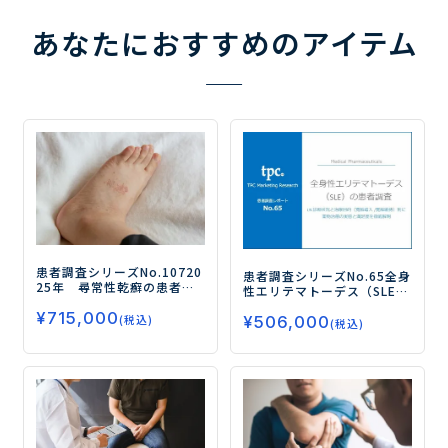
あなたにおすすめのアイテム
患者調査シリーズNo.107
20
患者調査シリーズNo.65
全身
25年 尋常性乾癬の患者調
性エリテマトーデス（SLE）
査
－TYK2阻害薬および生物
の患者調査
―LN診断状況と
¥
715,000
学的製剤の処方状況と使用
(税込)
¥
506,000
治療目的（寛解導入/寛解維
(税込)
評価、薬物治療の満足度、
持）別に薬物治療の実態と
今後の治療薬に対するニー
満足度を徹底解明―
ズを調査－