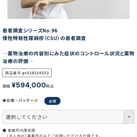
調査の種類で選ぶ
患者調査シリーズNo.96
慢性特発性蕁麻疹（CSU）の患者調査
―薬物治療の内容別にみた症状のコントロール状況と薬物
治療の評価―
リセット
検索する
商品番号
pr310210152
¥
594,000
価格
税込
◆仕様・パッケージ
● 事業所内限定版
1法人内の1事業所のみでご利用いただける仕様です。