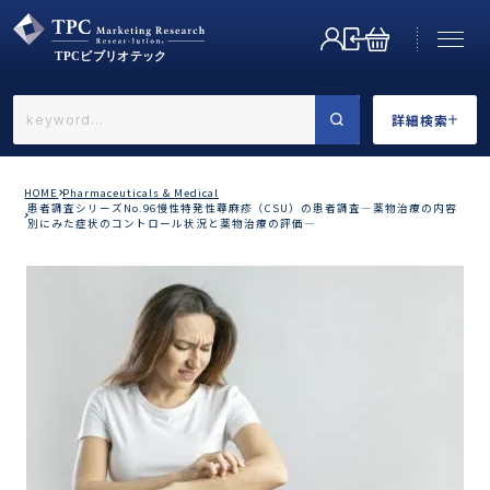
詳細検索
←戻る
詳細検索
HOME
Pharmaceuticals & Medical
患者調査シリーズNo.96慢性特発性蕁麻疹（CSU）の患者調査―薬物治療の内容
別にみた症状のコントロール状況と薬物治療の評価―
業界で選ぶ
カテゴリで選ぶ