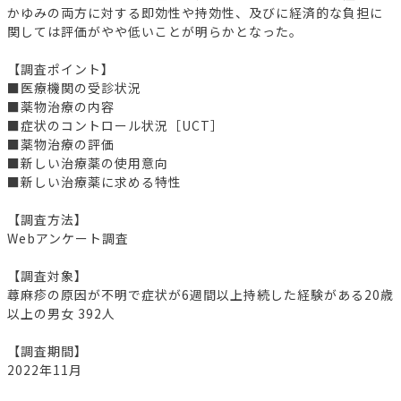
かゆみの両方に対する即効性や持効性、及びに経済的な負担に
関しては評価がやや低いことが明らかとなった。
【調査ポイント】
■医療機関の受診状況
■薬物治療の内容
■症状のコントロール状況［UCT］
■薬物治療の評価
■新しい治療薬の使用意向
■新しい治療薬に求める特性
【調査方法】
Webアンケート調査
【調査対象】
蕁麻疹の原因が不明で症状が6週間以上持続した経験がある20歳
以上の男女 392人
【調査期間】
2022年11月