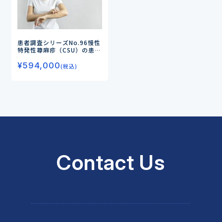
患者調査シリーズNo.96
慢性
特発性蕁麻疹（CSU）の患者
調査
―薬物治療の内容別にみ
¥
594,000
た症状のコントロール状況と
(税込)
薬物治療の評価―
Contact Us