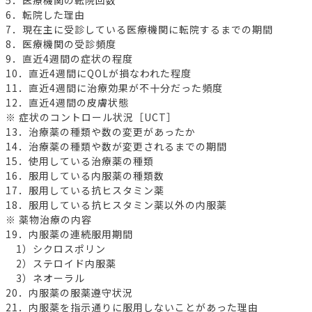
6．転院した理由
7．現在主に受診している医療機関に転院するまでの期間
8．医療機関の受診頻度
9．直近4週間の症状の程度
10．直近4週間にQOLが損なわれた程度
11．直近4週間に治療効果が不十分だった頻度
12．直近4週間の皮膚状態
※ 症状のコントロール状況［UCT］
13．治療薬の種類や数の変更があったか
14．治療薬の種類や数が変更されるまでの期間
15．使用している治療薬の種類
16．服用している内服薬の種類数
17．服用している抗ヒスタミン薬
18．服用している抗ヒスタミン薬以外の内服薬
※ 薬物治療の内容
19．内服薬の連続服用期間
1）シクロスポリン
2）ステロイド内服薬
3）ネオーラル
20．内服薬の服薬遵守状況
21．内服薬を指示通りに服用しないことがあった理由