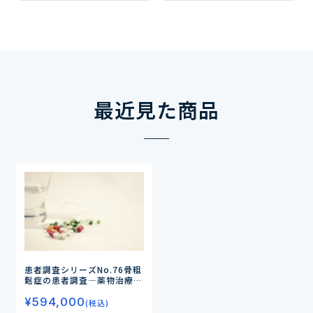
最近見た商品
患者調査シリーズNo.76
骨粗
鬆症の患者調査
―薬物治療の
実態と満足度、皮下注射薬に
¥
594,000
対する受容性とニーズを探る
(税込)
―