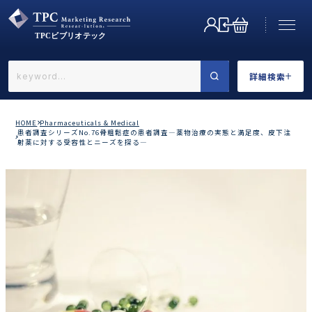
詳細検索
←戻る
詳細検索
HOME
Pharmaceuticals & Medical
患者調査シリーズNo.76骨粗鬆症の患者調査―薬物治療の実態と満足度、皮下注
射薬に対する受容性とニーズを探る―
業界で選ぶ
カテゴリで選ぶ