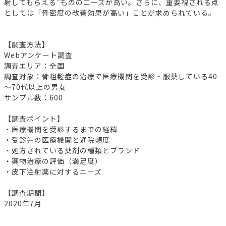
射してもらえる”もののニーズが高い。さらに、重要視される点
としては「骨密度の改善効果が高い」ことが求められている。
【調査方法】
Webアンケート調査
調査エリア：全国
調査対象：骨粗鬆症の治療で医療機関を受診・服薬している40
～70代以上の男女
サンプル数：600
【調査ポイント】
・医療機関を受診するまでの経緯
・受診先の医療機関と通院頻度
・処方されている薬剤の種類とブランド
・薬物治療の評価（満足度）
・皮下注射薬に対するニーズ
【調査期間】
2020年7月