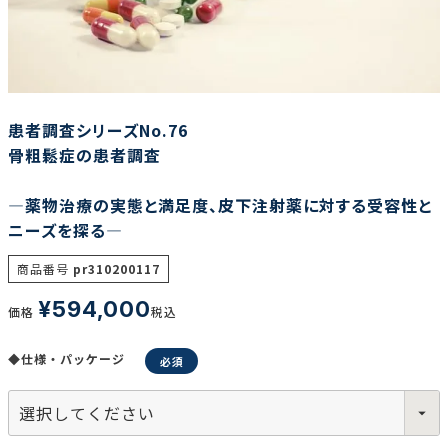
調査の種類で選ぶ
患者調査シリーズNo.76
骨粗鬆症の患者調査
―薬物治療の実態と満足度、皮下注射薬に対する受容性と
リセット
検索する
ニーズを探る―
商品番号
pr310200117
¥
594,000
価格
税込
◆仕様・パッケージ