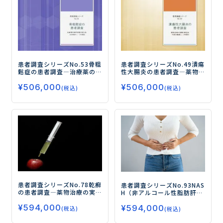
患者調査シリーズNo.53
骨粗
患者調査シリーズNo.49
潰瘍
鬆症の患者調査
―治療薬の
性大腸炎の患者調査
―薬物
使用実態と満足度、注射薬
治療の実態と満足度、今後
¥
506,000
¥
506,000
のニーズを探る―
の薬剤ニーズを探る―
(税込)
(税込)
患者調査シリーズNo.78
乾癬
患者調査シリーズNo.93
NAS
の患者調査
―薬物治療の実
H（非アルコール性脂肪肝
態と満足度、塗り薬・飲み
炎）の患者調査
―NASH患者
¥
594,000
薬・皮下注射薬の新薬ニー
¥
594,000
の治療実態と治療（DTx/治
(税込)
(税込)
ズを探る―
療薬）ニーズを調査―