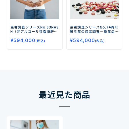
患者調査シリーズNo.74
円形
患者調査シリーズNo.93
NAS
脱毛症の患者調査
―重症患
H（非アルコール性脂肪肝
者における治療実態と満足
炎）の患者調査
―NASH患者
¥
594,000
度、新薬の受容性とニーズ
¥
594,000
の治療実態と治療（DTx/治
(税込)
(税込)
を探る―
療薬）ニーズを調査―
最近見た商品