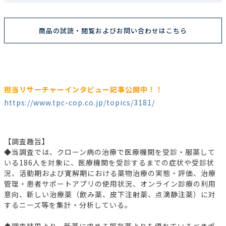
商品の試読・閲覧およびお問い合わせはこちら
担当リサーチャーインタビュー記事公開中！！
https://www.tpc-cop.co.jp/topics/3181/
【調査趣旨】
◆当調査では、クローン病の治療で医療機関を受診・服薬して
いる186人を対象に、医療機関を受診するまでの症状や受診状
況、活動期および寛解期における薬物治療の実態・評価、治療
管理・患者サポートアプリの使用状況、オンライン診療の利用
意向、新しい治療薬（飲み薬、皮下注射薬、点滴静注薬）に対
するニーズ等を集計・分析している。
◆調査結果より、新薬に求める既存薬よりも優れているべきポ