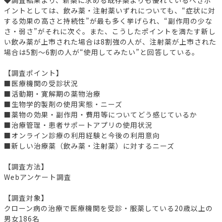
イントとしては、飲み薬・注射薬いずれについても、“症状に対
する効果の高さと持続性”が最も多く挙げられ、“副作用の少な
さ・弱さ”がそれに次ぐ。また、こうしたポイントを満たす新し
い飲み薬が上市された場合は8割強の人が、注射薬が上市された
場合は5割～6割の人が“使用してみたい”と回答している。
【調査ポイント】
■医療機関の受診状況
■活動期・寛解期の薬物治療
■生物学的製剤の使用実態・ニーズ
■薬物の効果・副作用・費用等についてどう感じているか
■治療管理・患者サポートアプリの使用状況
■オンライン診療の利用経験と今後の利用意向
■新しい治療薬（飲み薬・注射薬）に対するニーズ
【調査方法】
Webアンケート調査
【調査対象】
クローン病の治療で医療機関を受診・服薬している20歳以上の
男女186名