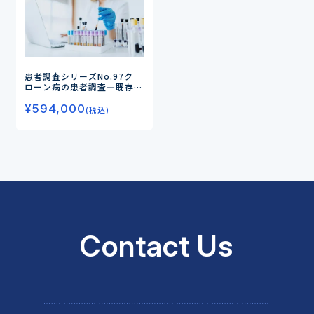
患者調査シリーズNo.97
ク
ローン病の患者調査
―既存治
療に対する不満点、新薬に対
¥
594,000
する期待を調査―
(税込)
Contact Us