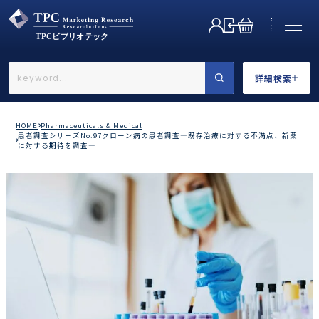
詳細検索
←戻る
詳細検索
HOME
Pharmaceuticals & Medical
患者調査シリーズNo.97クローン病の患者調査―既存治療に対する不満点、新薬
に対する期待を調査―
業界で選ぶ
カテゴリで選ぶ