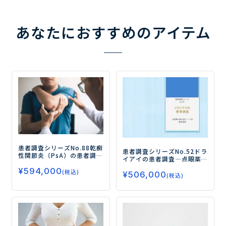
あなたにおすすめのアイテム
患者調査シリーズNo.88
乾癬
患者調査シリーズNo.52
ドラ
性関節炎（PsA）の患者調査
イアイの患者調査
―点眼薬
―PsA患者の治療実態、治療
の満足度とニーズを徹底調
¥
594,000
満足度および新薬ニーズを
(税込)
¥
506,000
査―
(税込)
調査―