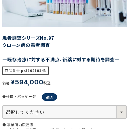
調査の種類で選ぶ
患者調査シリーズNo.97
クローン病の患者調査
―既存治療に対する不満点、新薬に対する期待を調査―
リセット
検索する
商品番号
pr310210143
¥
594,000
価格
税込
◆仕様・パッケージ
● 事業所内限定版