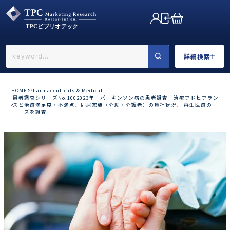
詳細検索
←戻る
詳細検索
HOME
Pharmaceuticals & Medical
患者調査シリーズNo.1002023年 パーキンソン病の患者調査―治療アドヒアラン
スと治療満足度・不満点、同居家族（介助・介護者）の負担状況、 再生医療の
ニーズを調査―
業界で選ぶ
カテゴリで選ぶ