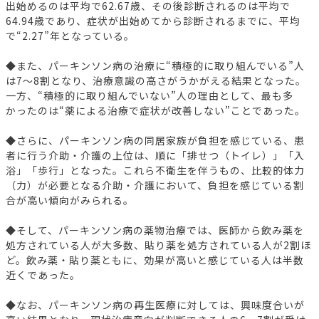
出始めるのは平均で62.67歳、その後診断されるのは平均で
64.94歳であり、症状が出始めてから診断されるまでに、平均
で“2.27”年となっている。
◆また、パーキンソン病の治療に“積極的に取り組んでいる”人
は7～8割となり、治療意識の高さがうかがえる結果となった。
一方、“積極的に取り組んでいない”人の理由として、最も多
かったのは“薬による治療で症状が改善しない”ことであった。
◆さらに、パーキンソン病の同居家族が負担を感じている、患
者に行う介助・介護の上位は、順に「排せつ（トイレ）」「入
浴」「歩行」となった。これら不衛生を伴うもの、比較的体力
（力）が必要となる介助・介護において、負担を感じている割
合が高い傾向がみられる。
◆そして、パーキンソン病の薬物治療では、医師から飲み薬を
処方されている人が大多数、貼り薬を処方されている人が2割ほ
ど。飲み薬・貼り薬ともに、効果が高いと感じている人は半数
近くであった。
◆なお、パーキンソン病の再生医療に対しては、興味度合いが