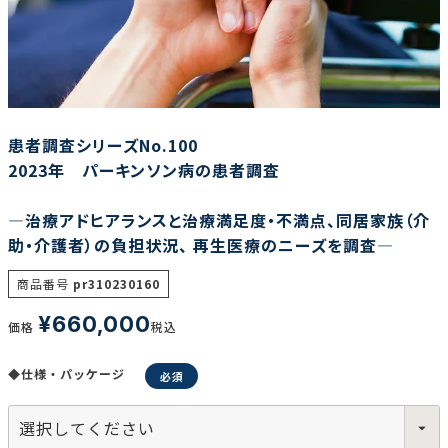
調査の種類で選ぶ
患者調査シリーズNo.100
2023年 パーキンソン病の患者調査
―治療アドヒアランスと治療満足度・不満点、同居家族（介
リセット
検索する
助・介護者）の負担状況、 再生医療のニーズを調査―
商品番号
pr310230160
¥
660,000
価格
税込
◆仕様・パッケージ