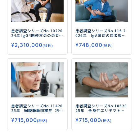
患者調査シリーズNo.102
20
患者調査シリーズNo.116
2
24年 IgG4関連疾患の患者調
026年 IgA腎症の患者調査
査
―ステロイド治療の状
ー成人患者の治療実態とア
¥
2,310,000
¥
748,000
況、薬物治療の満足度・不
ンメットニーズを調査・分
(税込)
(税込)
満点および安全性の高い注
析／治療に求められるのは
射薬に対するニーズを中心
長期的な進行抑制・腎保護
に調査―
効果ー
患者調査シリーズNo.114
20
患者調査シリーズNo.106
20
25年 網膜静脈閉塞症（RV
25年 全身性エリテマトー
O）の患者調査
ーRVO治療の
デス（SLE）の患者調査
－薬
¥
715,000
¥
715,000
実態とニーズを探る/抗VEG
物治療の実態と満足度、新
(税込)
(税込)
F薬治療を直近に受けている
しい治療薬に求めるニーズ
人はおよそ2割ー
を探る／ 経口ステロイドの
継続意向がある人が9割、減
量意向がある人が半数－