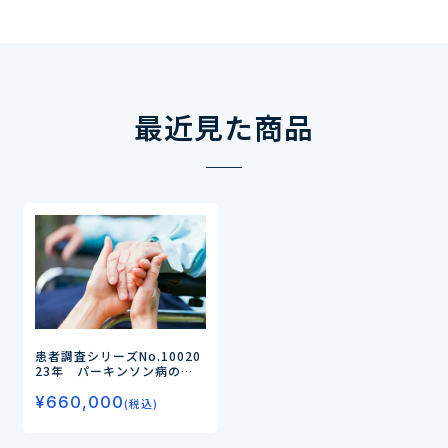
最近見た商品
患者調査シリーズNo.100
20
23年 パーキンソン病の患
者調査
―治療アドヒアランス
¥
660,000
と治療満足度・不満点、同居
(税込)
家族（介助・介護者）の負担
状況、 再生医療のニーズを
調査―