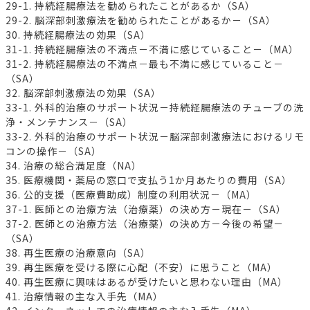
29-1. 持続経腸療法を勧められたことがあるか（SA）
29-2. 脳深部刺激療法を勧められたことがあるか－（SA）
30. 持続経腸療法の効果（SA）
31-1. 持続経腸療法の不満点－不満に感じていること－（MA）
31-2. 持続経腸療法の不満点－最も不満に感じていること－
（SA）
32. 脳深部刺激療法の効果（SA）
33-1. 外科的治療のサポート状況－持続経腸療法のチューブの洗
浄・メンテナンス－（SA）
33-2. 外科的治療のサポート状況－脳深部刺激療法におけるリモ
コンの操作－（SA）
34. 治療の総合満足度（NA）
35. 医療機関・薬局の窓口で支払う1か月あたりの費用（SA）
36. 公的支援（医療費助成）制度の利用状況－（MA）
37-1. 医師との治療方法（治療薬）の決め方－現在－（SA）
37-2. 医師との治療方法（治療薬）の決め方－今後の希望－
（SA）
38. 再生医療の治療意向（SA）
39. 再生医療を受ける際に心配（不安）に思うこと（MA）
40. 再生医療に興味はあるが受けたいと思わない理由（MA）
41. 治療情報の主な入手先（MA）