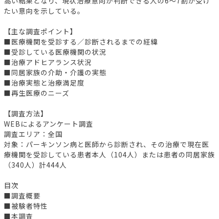
高い結果となり、現状治療意向が判断できる人の6～7割が受け
たい意向を示している。
【主な調査ポイント】
■医療機関を受診する／診断されるまでの経緯
■受診している医療機関の状況
■治療アドヒアランス状況
■同居家族の介助・介護の実態
■治療実態と治療満足度
■再生医療のニーズ
【調査方法】
WEBによるアンケート調査
調査エリア：全国
対象：パーキンソン病と医師から診断され、その治療で現在医
療機関を受診している患者本人（104人）または患者の同居家族
（340人）計444人
目次
■調査概要
■被験者特性
■本調査