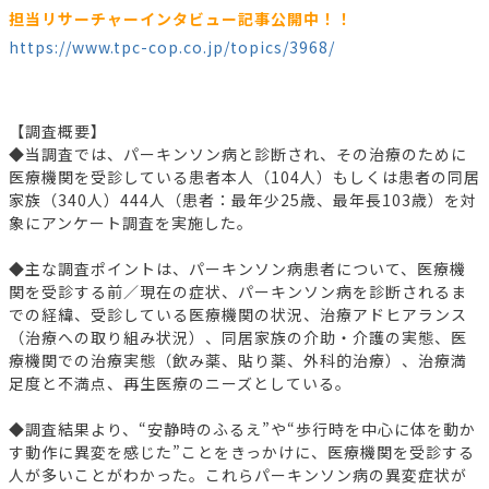
担当リサーチャーインタビュー記事公開中！！
https://www.tpc-cop.co.jp/topics/3968/
【調査概要】
◆当調査では、パーキンソン病と診断され、その治療のために
医療機関を受診している患者本人（104人）もしくは患者の同居
家族（340人）444人（患者：最年少25歳、最年長103歳）を対
象にアンケート調査を実施した。
◆主な調査ポイントは、パーキンソン病患者について、医療機
関を受診する前／現在の症状、パーキンソン病を診断されるま
での経緯、受診している医療機関の状況、治療アドヒアランス
（治療への取り組み状況）、同居家族の介助・介護の実態、医
療機関での治療実態（飲み薬、貼り薬、外科的治療）、治療満
足度と不満点、再生医療のニーズとしている。
◆調査結果より、“安静時のふるえ”や“歩行時を中心に体を動か
す動作に異変を感じた”ことをきっかけに、医療機関を受診する
人が多いことがわかった。これらパーキンソン病の異変症状が