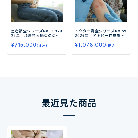
患者調査シリーズNo.109
20
ドクター調査シリーズNo.59
25年 潰瘍性大腸炎の患者
2026年 アトピー性皮膚炎
調査
ー難治性患者の治療実
（AD）のドクター調査
ー全
¥
715,000
¥
1,078,000
態と今後の薬物治療に対す
身療法（生物学的製剤/JAK
(税込)
(税込)
るニーズを探るー
阻害薬）の治療実態・評
価、開発薬のニーズを徹底
調査ー
最近見た商品