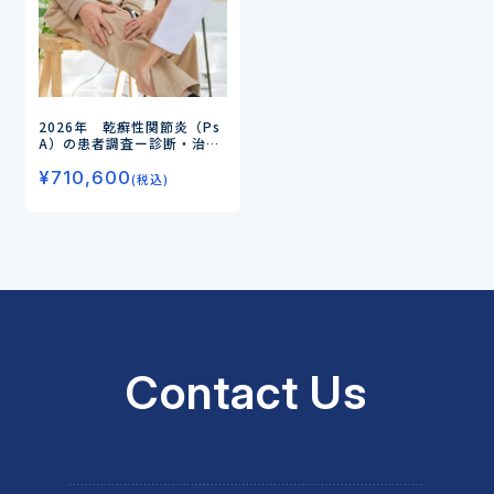
2026年 乾癬性関節炎（Ps
A）の患者調査
ー診断・治療
の実態からみるアンメット
¥
710,600
ニーズと、今後求められる治
(税込)
療像を徹底調査ー
Contact Us