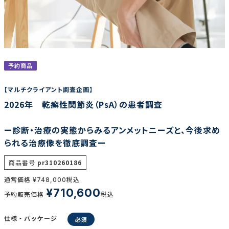
調査の種類で選ぶ
予約商品
【マルチクライアント調査企画】
2026年 乾癬性関節炎（PsA）の患者調査
リセット
検索する
ー診断・治療の実態からみるアンメットニーズと、今後求め
られる治療像を徹底調査ー
商品番号
pr310260186
通常価格
税込
¥
748,000
¥
710,600
予約販売価格
税込
仕様・パッケージ