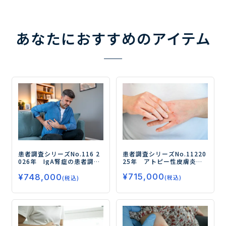
あなたにおすすめのアイテム
患者調査シリーズNo.112
20
患者調査シリーズNo.116
2
25年 アトピー性皮膚炎の
026年 IgA腎症の患者調査
患者調査
ーJAK阻害薬と生物
ー成人患者の治療実態とア
¥
715,000
学的製剤の治療実態を調査
¥
748,000
ンメットニーズを調査・分
(税込)
(税込)
／いずれも使用経験者は1割
析／治療に求められるのは
程度ー
長期的な進行抑制・腎保護
効果ー