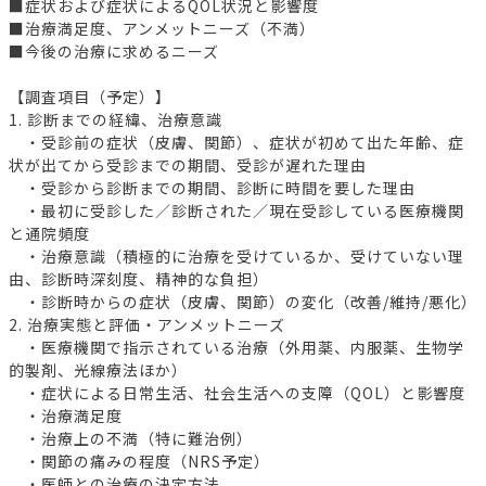
■症状および症状によるQOL状況と影響度
■治療満足度、アンメットニーズ（不満）
■今後の治療に求めるニーズ
【調査項目（予定）】
1. 診断までの経緯、治療意識
・受診前の症状（皮膚、関節）、症状が初めて出た年齢、症
状が出てから受診までの期間、受診が遅れた理由
・受診から診断までの期間、診断に時間を要した理由
・最初に受診した／診断された／現在受診している医療機関
と通院頻度
・治療意識（積極的に治療を受けているか、受けていない理
由、診断時深刻度、精神的な負担）
・診断時からの症状（皮膚、関節）の変化（改善/維持/悪化）
2. 治療実態と評価・アンメットニーズ
・医療機関で指示されている治療（外用薬、内服薬、生物学
的製剤、光線療法ほか）
・症状による日常生活、社会生活への支障（QOL）と影響度
・治療満足度
・治療上の不満（特に難治例）
・関節の痛みの程度（NRS予定）
・医師との治療の決定方法