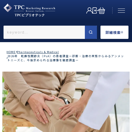
詳細検索
←戻る
詳細検索
HOME
Pharmaceuticals & Medical
2026年 乾癬性関節炎（PsA）の患者調査ー診断・治療の実態からみるアンメッ
トニーズと、今後求められる治療像を徹底調査ー
業界で選ぶ
カテゴリで選ぶ