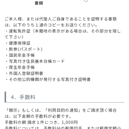
書類
ご本人様、または代理人ご自身であることを証明する書類
は、以下のうち１通のコピーをお送りください。
・運転免許証（本籍地の表示がある場合は、その部分を隠し
て下さい）
・健康保険証
・旅券(パスポ－ト)
・国民年金手帳
・写真付き住民基本台帳カ－ド
・厚生年金手帳
・外国人登録証明書
・その他公的機関が発行する写真付き証明書
4．手数料
「開示」もしくは、「利用目的の通知」をご請求頂く場合
は、以下金額の手数料が必要です。
手数料の額 請求１件につき、1,000円
手数料については、手数料分の郵便切手、または郵便定額小