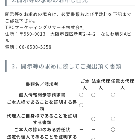
開示等をお求めの場合は、必要書類および手数料を下記まで
ご郵送下さい。
TPCマーケティングリサーチ株式会社
住所：〒550-0013 大阪市西区新町2-4-2 なにわ筋SIAビ
ル
電話：06-6538-5358
3．開示等の求めに際してご提出頂く書類
ご本
法定代理
任意の代理
書類名／請求者
人
人
人
個人情報開示等請求書
○
○
○
ご本人様であることを証明する書
○
－
－
類
代理人ご自身様であることを証明
－
○
○
する書類
ご本人の捺印のある委任状
－
－
○
法定代理人であることを証明する
－
○
－