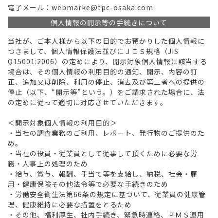
電子メール：webmarke@tpc-osaka.com
個人情報の開示等の手続きについて
当社が、ご本人様から以下の目的でお預かりした個人情報に
つきまして、個人情報保護法並びにＪＩＳ規格（JIS
Q15001:2006）の定めにより、開示対象個人情報に該当する
場合は、その個人情報の利用目的の通知、開示、内容の訂
正、追加又は削除、利用の停止、消去及び第三者への提供の
停止（以下、“開示等”という。）をご請求された場合に、法
の定めに従って適切に対応させていただきます。
＜開示対象個人情報の利用目的＞
・当社の調査業務のご利用、レポート、発行物のご提供のた
め。
・当社の役員・従業員として従事して頂くために必要な労
務・人事上の処理のため
・給与、賞与、報酬、手当て等を支給し、納税、社会・雇
用・健康保険その他法令等で必要な手続きのため
・労働安全衛生法第66条の規定に基づいて、従業員の健康管
理、健康維持に必要な措置をとるため
・その他、福利厚生、社内手続き、緊急時連絡、ＰＭＳ運用