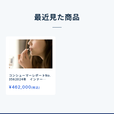
最近見た商品
コンシューマーレポートNo.
356
2024年 インナー
ビューティの実態とニーズ
¥
462,000
（第3弾）
―ターニングポイ
(税込)
ントは27歳！高まる「健康=
美」の意識と実態を徹底調査
―