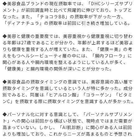
◆美容食品ブランドの現在摂取率では、「DHCシリーズサプリ
メント」が前回調査時と比べて飛躍的に伸びており、トップと
なった。また、「チョコラBB」の摂取率が下がった一方、
「ディアナチュラ」の摂取率は前回に引き続き増加している。
◆美容と健康の重要度では、美容重視から健康重視に切り替わ
る年齢は27歳であることが分かり、年齢が上昇するほど美容よ
りも健康を重視する人が増えていた。また、「健康＝美」の考
えをもつヘルシービューティ層の中には、「腸内フローラ」に
関心がある人や腸内環境を整えるようにしている人が多く、
「健康美」と腸内環境の関係が深いことが分かった。
◆美容食品の摂取タイミングの意識では、美容意識の高い層で
摂取タイミングを意識しているという人が特に多かった。成分
別でみると、同層は「ヒアルロン酸」「コラーゲン」「ビタミ
ンC」を摂取する際に摂取タイミングを意識する人が多かった。
◆パーソナル化に対する意識として、「パーソナルサプリメン
ト」への関心は前回から横ばい状態で、現時点ではまだ需要が
高まっていない。しかし、「AI肌診断」に関心がある人は前回
よりも増加しており、これからニーズが高まるものと予想され