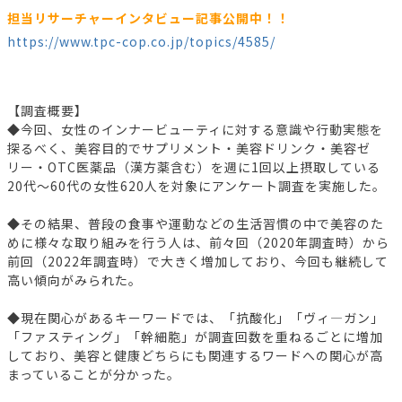
担当リサーチャーインタビュー記事公開中！！
https://www.tpc-cop.co.jp/topics/4585/
【調査概要】
◆今回、女性のインナービューティに対する意識や行動実態を
探るべく、美容目的でサプリメント・美容ドリンク・美容ゼ
リー・OTC医薬品（漢方薬含む）を週に1回以上摂取している
20代～60代の女性620人を対象にアンケート調査を実施した。
◆その結果、普段の食事や運動などの生活習慣の中で美容のた
めに様々な取り組みを行う人は、前々回（2020年調査時）から
前回（2022年調査時）で大きく増加しており、今回も継続して
高い傾向がみられた。
◆現在関心があるキーワードでは、「抗酸化」「ヴィ―ガン」
「ファスティング」「幹細胞」が調査回数を重ねるごとに増加
しており、美容と健康どちらにも関連するワードへの関心が高
まっていることが分かった。