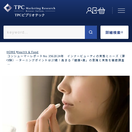
詳細検索
←戻る
詳細検索
HOME
Health & Food
コンシューマーレポートNo.3562024年 インナービューティの実態とニーズ（第
3弾）―ターニングポイントは27歳！高まる「健康=美」の意識と実態を徹底調査
―
業界で選ぶ
カテゴリで選ぶ