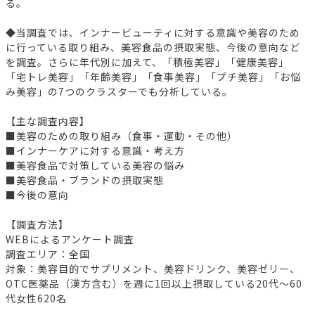
る。
◆当調査では、インナービューティに対する意識や美容のため
に行っている取り組み、美容食品の摂取実態、今後の意向など
を調査。さらに年代別に加えて、「積極美容」「健康美容」
「宅トレ美容」「年齢美容」「食事美容」「プチ美容」「お悩
み美容」の7つのクラスターでも分析している。
【主な調査内容】
■美容のための取り組み（食事・運動・その他）
■インナーケアに対する意識・考え方
■美容食品で対策している美容の悩み
■美容食品・ブランドの摂取実態
■今後の意向
【調査方法】
WEBによるアンケート調査
調査エリア：全国
対象：美容目的でサプリメント、美容ドリンク、美容ゼリー、
OTC医薬品（漢方含む）を週に1回以上摂取している20代～60
代女性620名