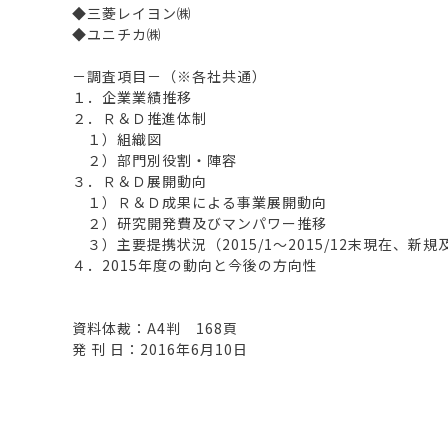
◆三菱レイヨン㈱
◆ユニチカ㈱
－調査項目－（※各社共通）
１．企業業績推移
２．Ｒ＆Ｄ推進体制
１）組織図
２）部門別役割・陣容
３．Ｒ＆Ｄ展開動向
１）Ｒ＆Ｄ成果による事業展開動向
２）研究開発費及びマンパワー推移
３）主要提携状況（2015/1～2015/12末現在、新
４．2015年度の動向と今後の方向性
資料体裁：A4判 168頁
発 刊 日：2016年6月10日