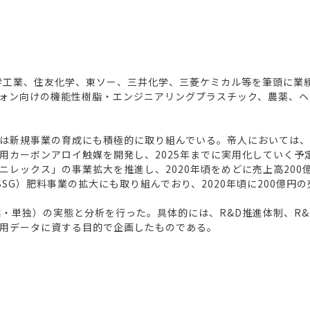
化学工業、住友化学、東ソー、三井化学、三菱ケミカル等を筆頭に業
ォン向けの機能性樹脂・エンジニアリングプラスチック、農薬、ヘ
は新規事業の育成にも積極的に取り組んでいる。帝人においては、ヘ
用カーボンアロイ触媒を開発し、2025年までに実用化していく予
ニレックス」の事業拡大を推進し、2020年頃をめどに売上高20
SG）肥料事業の拡大にも取り組んでおり、2020年頃に200億
・単独）の実態と分析を行った。具体的には、R&D推進体制、R&
用データに資する目的で企画したものである。