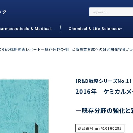
harmaceuticals & Medical
Chemical & Life Sciences
よくあるご質問
メールでのお問い合わせ
ーのR&D戦略調査レポート―既存分野の強化と新事業育成への研究開発投資が
詳しくはこちら
お問い合わせ
カテゴリで選ぶ
調査の種
【R&D戦略シリーズNo.1】
2016年 ケミカル
 Food
トッ
通販
ご利
サプリ
―既存分野の強化と
よく
美容
シニア
お問
リセット
検索する
女性・フェムケア
商品番号
mr410160295
オーラル
コー