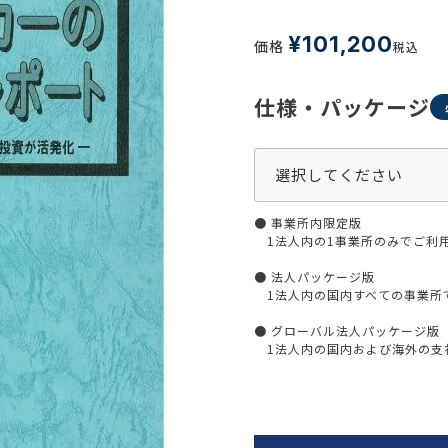
生活習慣
介護
機能性原料・素材
¥
101,200
価格
税込
その他
 & Life Sciences
仕様・パッケージ
スペシャリティ・原料
ク・容器・包装材
資材
〒550-
大阪市
エンス
TEL 0
● 事業所内限定版
1法人内の1事業所のみでご利
● 法人パッケージ版
1法人内の国内すべての事業所
患者・ドクター調査
● グローバル法人パッケージ版
1法人内の国内および海外の支社
海外・グローバル調査