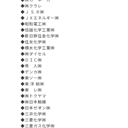
◆㈱クラレ
◆Ｊ Ｓ Ｒ㈱
◆ＪＸエネルギー㈱
◆昭和電工㈱
◆信越化学工業㈱
◆新日鉄住金化学㈱
◆住友化学㈱
◆積水化学工業㈱
◆㈱ダイセル
◆ＤＩＣ㈱
◆帝 人㈱
◆デンカ㈱
◆東ソー㈱
◆東 洋 紡㈱
◆東 レ㈱
◆㈱トクヤマ
◆㈱日本触媒
◆日本ゼオン㈱
◆三井化学㈱
◆三菱化学㈱
◆三菱ガス化学㈱