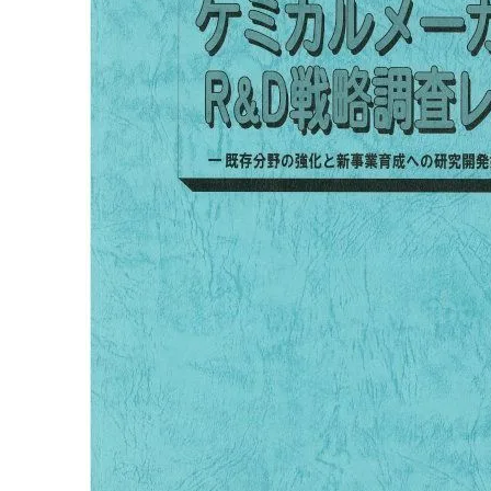
原料・素材
業務用
通販
食品添加物
美容室・サロン
R&D
海外
海外
Pharmaceuticals & Medical
Chemical
患者調査
デジタル・Dtx
ファイン・
ドクター調査
その他
プラスチッ
モダリティ
農薬・農業
がん
電子材料
精神神経
自動車
呼吸器・免疫
ライフサイ
骨・関節
CDMO
循環器・代謝
戦略
泌尿器・婦人
海外
戦略
その他
調査の種類から探す
市場調査
消費者調査
戦略調査
素材・原料・R&D調査