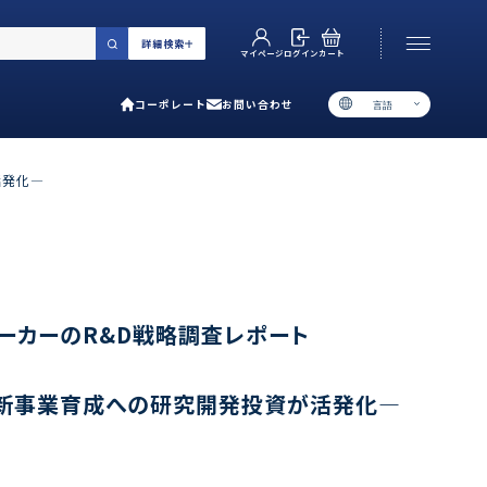
詳細検索
カート
ログイン
マイページ
コーポレート
お問い合わせ
言語
お電話でのお問い合わせ
06-6538-5358
活発化―
［ 9:00-17:00 土日祝除く ］
類で選ぶ
メーカーのR&D戦略調査レポート
プ
用ガイド
新事業育成への研究開発投資が活発化―
あるご質問
い合わせ
ポレート