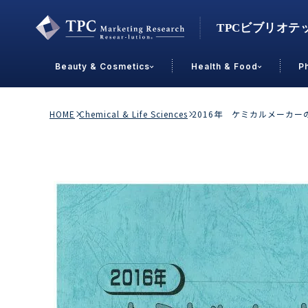
Beauty & Cosmetics
Health & Food
P
Contact Us
HOME
Chemical & Life Sciences
2016年 ケミカルメーカ
業界で選ぶ
Beauty & Cosmetics
Health &
スキンケア
男性
加工食品
メイクアップ
美容食品
飲料
ヘアケア
その他
乳製品
敏感肌・アトピー
菓子
R&D
ＰＢＦ
OEM
冷食