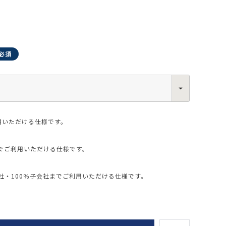
0013
西区新町2-4-2 なにわ筋SIAビル［
Map
］
6-6538-5358（代表）
用いただける仕様です。
でご利用いただける仕様です。
・100％子会社までご利用いただける仕様です。