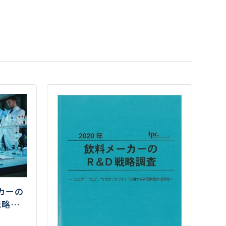
カーの
戦略調
快適な