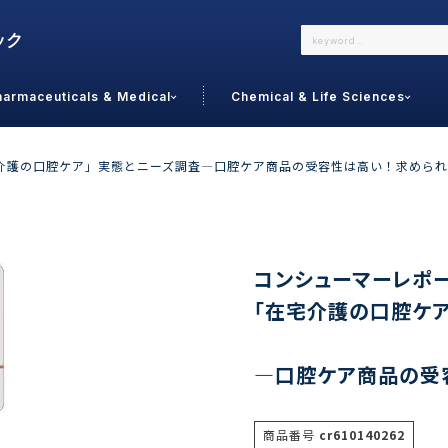
harmaceuticals & Medical
Chemical & Life Sciences
よくあるご質問
メールでのお問い合わせ
在宅介護の口腔ケア」実態とニーズ調査―口腔ケア商品の受容性は高い！求めら
詳しくはこちら
お問い合わせ
カテゴリで選ぶ
調査の種
コンシューマーレポート
「在宅介護の口腔ケ
 Food
トッ
通販
ご利
サプリ
―口腔ケア商品の受
よく
美容
シニア
お問
リセット
検索する
女性・フェムケア
オーラル
コー
商品番号
cr610140262