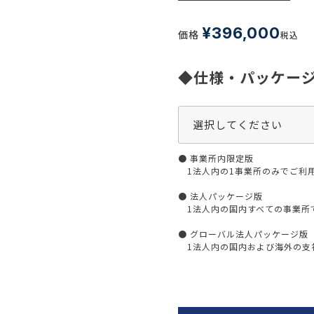
生活習慣
介護
機能性原料・素材
¥
396,000
価格
税込
その他
 & Life Sciences
◆仕様・パッケー
スペシャリティ・原料
ク・容器・包装材
資材
〒550-
大阪市
エンス
TEL 0
● 事業所内限定版
1法人内の1事業所のみでご利
● 法人パッケージ版
1法人内の国内すべての事業所
患者・ドクター調査
● グローバル法人パッケージ版
海外・グローバル調査
1法人内の国内および海外の支社