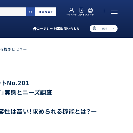
詳細検索
カート
ログイン
マイページ
コーポレート
お問い合わせ
言語
お電話でのお問い合わせ
06-6538-5358
れる機能とは？―
［ 9:00-17:00 土日祝除く ］
類で選ぶ
No.201
ア」実態とニーズ調査
プ
用ガイド
容性は高い！求められる機能とは？―
あるご質問
い合わせ
ポレート