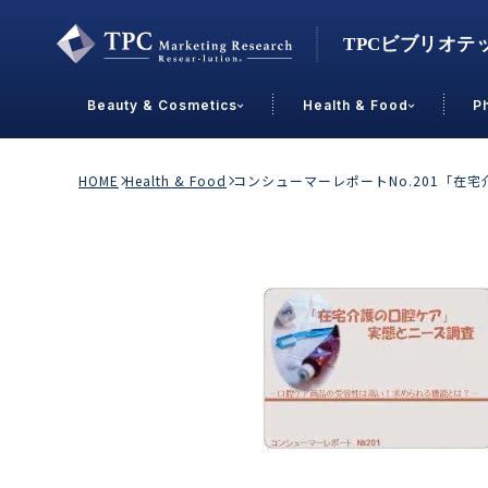
Beauty & Cosmetics
Health & Food
P
Contact Us
HOME
Health & Food
コンシューマーレポートNo.201「
業界で選ぶ
Beauty & Cosmetics
Health &
スキンケア
男性
加工食品
メイクアップ
美容食品
飲料
ヘアケア
その他
乳製品
敏感肌・アトピー
菓子
R&D
ＰＢＦ
OEM
冷食