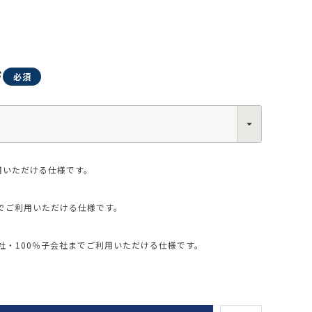
ジ
0013
西区新町2-4-2 なにわ筋SIAビル［
Map
］
6-6538-5358（代表）
用いただける仕様です。
でご利用いただける仕様です。
・100％子会社までご利用いただける仕様です。