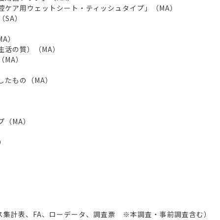
口腔ケア用ウェットシート・ティッシュタイプ」（MA）
（SA）
MA）
（生活の質）（MA）
（MA）
）
したもの（MA）
プ（MA）
）
）
ロス集計表、FA、ローデータ、調査票 ※本調査・事前調査含む）