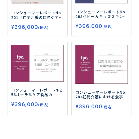
コンシューマーレポートNo.
コンシューマーレポートNo.
265
ベビー＆キッズスキンケ
201
「在宅介護の口腔ケア」
アの実態と商品ニーズ
―ベ
実態とニーズ調査
―口腔ケ
¥
396,000
ビー・キッズ用の使用意向
¥
396,000
ア商品の受容性は高い！求
(税込)
(税込)
は5割以上！特に日焼け止め
められる機能とは？―
は長期使用の傾向に―
コンシューマーレポート№2
コンシューマーレポートNo.
56
オーラルケア食品の「機
284
訪問介護における食事の
能」ニーズ調査
―口臭対策
実態調査
―「介護従事者」
¥
396,000
以外に求めている効果と今
(税込)
¥
396,000
は「市販の介護食品」と
(税込)
後の商品像を分析―
「介護家族」をつなぐ『パ
イプ役』となり得るのか？
―