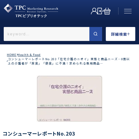
詳細検索
←戻る
詳細検索
HOME
Health & Food
コンシューマーレポートNo.203「在宅介護のニオイ」実態と商品ニーズ―8割以
上の介護者が「尿臭」「便臭」に不満！求められる専用商品―
業界で選ぶ
カテゴリで選ぶ
コンシューマーレポートNo.203