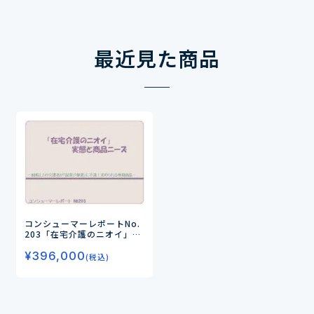
最近見た商品
コンシューマーレポートNo.
203
「在宅介護のニオイ」実
態と商品ニーズ
―8割以上の
¥
396,000
介護者が「尿臭」「便臭」に
(税込)
不満！求められる専用商品―