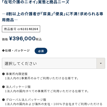
「在宅介護のニオイ」実態と商品ニーズ
―8割以上の介護者が「尿臭」「便臭」に不満！求められる専
用商品―
調査の種類で選ぶ
商品番号
cr610140264
¥
396,000
価格
税込
◆仕様・パッケージ
リセット
検索する
● 事業所内限定版
1法人内の1事業所のみでご利用いただける仕様です。
● 法人パッケージ版
1法人内の国内すべての事業所でご利用いただける仕様です。
● グローバル法人パッケージ版
1法人内の国内および海外の支社・100％子会社までご利用いただける