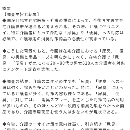
概要
【調査主旨と結果】
◆国が目指す在宅医療・介護の推進によって、今後ますます在
宅介護世帯が増えると考えられる。その際、介護に伴うニオ
イ、特に介護者にとって深刻な「尿臭」や「便臭」への対応は
必須で、介護専用の消臭対策商品の必要性が高まっている。
◆こうした背景のもと、今回は在宅介護における「尿臭」「便
臭」の実態と商品ニーズを明らかにすべく、在宅介護で「尿
臭」「便臭」が気になる20～80代の男女618人の介護者を対象
にアンケート調査を実施した。
◆調査の結果、介護のニオイの中でも「尿臭」「便臭」への不
満は強く、悩みも多いことがわかった。特に、「尿臭」に困っ
ている介護者が多く、対策内容も様々である。「尿臭」「便
臭」に対しては、「消臭スプレー」を主とした対策商品の利用
が多いものの、そのほとんどが一般的な消臭効果をうたった商
品であり、介護専用商品を使う人は少ないのが現状である。
◆今後、介護のニオイ対策の意向は高く、引き続き「尿臭」
「便臭」対策に前向きである。しかも、介護専用商品のニーズ