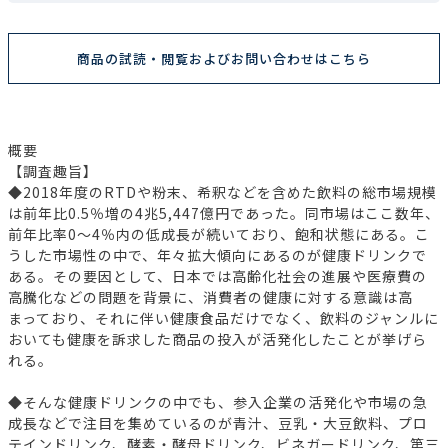
商品の試読・閲覧およびお問い合わせはこちら
概要
【調査趣旨】
◆2018年度のRTDや粉末、希釈などを含めた飲料の総市場規模
は前年比0.5％増の4兆5,447億円であった。同市場はここ数年、
前年比率0～4％内の低成長が続いており、飽和状態にある。こ
うした市場性の中で、年々拡大傾向にあるのが健康ドリンクで
ある。その要因として、日本では高齢化社会の進展や医療費の
高騰化などの問題を背景に、消費者の健康に対する意識は高
まっており、それに伴い健康食品だけでなく、飲料のジャンルに
おいても健康を訴求した商品の投入が活発化したことが挙げら
れる。
◆そんな健康ドリンクの中でも、参入企業の活発化や市場の急
成長などで注目を集めているのが青汁、豆乳・大豆飲料、プロ
テインドリンク、酵素・酵母ドリンク、ビネガードリンク、第三