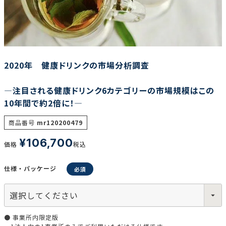
調査の種類で選ぶ
2020年 健康ドリンクの市場分析調査
―注目される健康ドリンク6カテゴリーの市場規模はこの
10年間で約2倍に！―
リセット
検索する
商品番号
mr120200479
¥
106,700
価格
税込
仕様・パッケージ
● 事業所内限定版