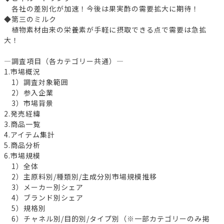
各社の差別化が加速！今後は果実酢の需要拡大に期待！
◆第三のミルク
植物素材由来の栄養素が手軽に摂取できる点で需要は急拡
大！
―調査項目（各カテゴリー共通）―
1.市場概況
1）調査対象範囲
2）参入企業
3）市場背景
2.発売経緯
3.商品一覧
4.アイテム集計
5.商品分析
6.市場規模
1）全体
2）主原料別/種類別/主成分別市場規模推移
3）メーカー別シェア
4）ブランド別シェア
5）規格別
6）チャネル別/目的別/タイプ別（※一部カテゴリーのみ掲