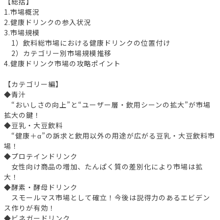
【総括】
1.市場概況
2.健康ドリンクの参入状況
3.市場規模
1）飲料総市場における健康ドリンクの位置付け
2）カテゴリー別市場規模推移
4.健康ドリンク市場の攻略ポイント
【カテゴリー編】
◆青汁
“おいしさの向上”と“ユーザー層・飲用シーンの拡大”が市場
拡大の鍵！
◆豆乳・大豆飲料
“健康＋α”の訴求と飲用以外の用途が広がる豆乳・大豆飲料市
場！
◆プロテインドリンク
女性向け商品の増加、たんぱく質の差別化により市場は拡
大！
◆酵素・酵母ドリンク
スモールマス市場として確立！今後は説得力のあるエビデン
ス作りが有効！
◆ビネガードリンク