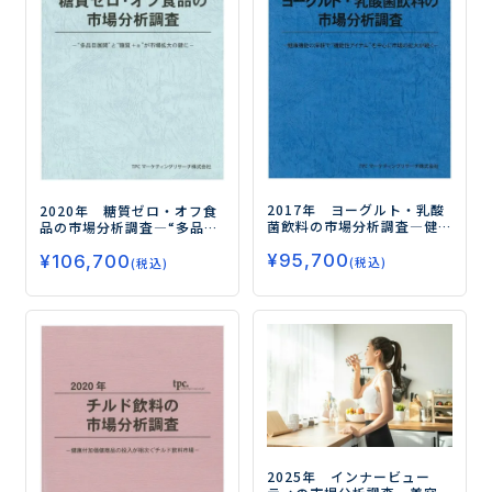
2017年 ヨーグルト・乳酸
2020年 糖質ゼロ・オフ食
菌飲料の市場分析調査
―健
品の市場分析調査
―“多品目
康機能の深耕で“機能性アイ
展開”と“糖質＋αの訴求”が
¥
95,700
テム”を中心に市場の拡大が
¥
106,700
市場拡大の鍵に―
(税込)
(税込)
続く―
2025年 インナービュー