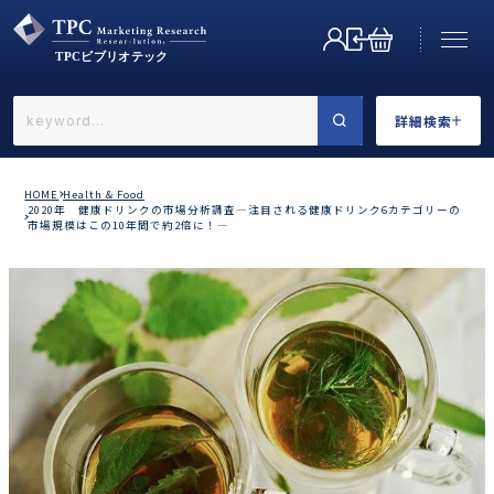
詳細検索
←戻る
詳細検索
HOME
Health & Food
2020年 健康ドリンクの市場分析調査―注目される健康ドリンク6カテゴリーの
市場規模はこの10年間で約2倍に！―
業界で選ぶ
カテゴリで選ぶ