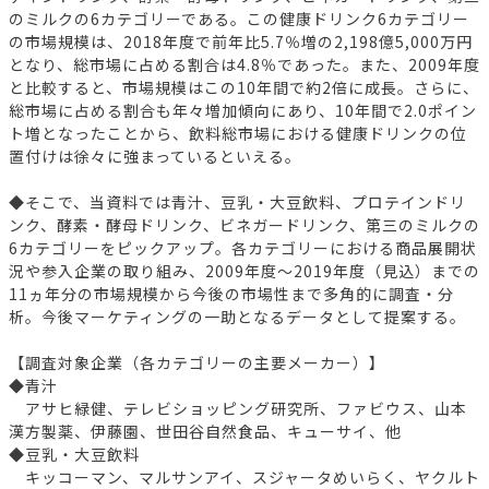
のミルクの6カテゴリーである。この健康ドリンク6カテゴリー
の市場規模は、2018年度で前年比5.7％増の2,198億5,000万円
となり、総市場に占める割合は4.8％であった。また、2009年度
と比較すると、市場規模はこの10年間で約2倍に成長。さらに、
総市場に占める割合も年々増加傾向にあり、10年間で2.0ポイン
ト増となったことから、飲料総市場における健康ドリンクの位
置付けは徐々に強まっているといえる。
◆そこで、当資料では青汁、豆乳・大豆飲料、プロテインドリ
ンク、酵素・酵母ドリンク、ビネガードリンク、第三のミルクの
6カテゴリーをピックアップ。各カテゴリーにおける商品展開状
況や参入企業の取り組み、2009年度～2019年度（見込）までの
11ヵ年分の市場規模から今後の市場性まで多角的に調査・分
析。今後マーケティングの一助となるデータとして提案する。
【調査対象企業（各カテゴリーの主要メーカー）】
◆青汁
アサヒ緑健、テレビショッピング研究所、ファビウス、山本
漢方製薬、伊藤園、世田谷自然食品、キューサイ、他
◆豆乳・大豆飲料
キッコーマン、マルサンアイ、スジャータめいらく、ヤクルト