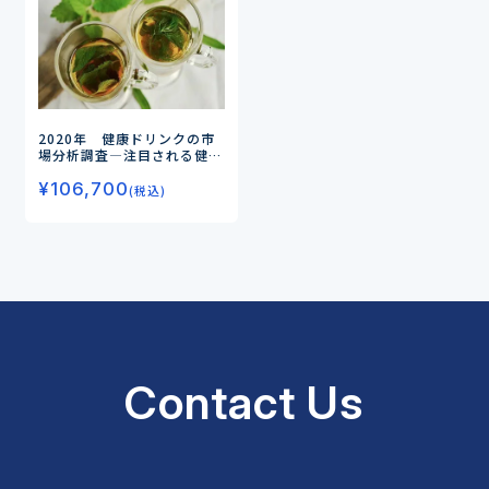
2020年 健康ドリンクの市
場分析調査
―注目される健康
ドリンク6カテゴリーの市場
¥
106,700
規模はこの10年間で約2倍
(税込)
に！―
Contact Us