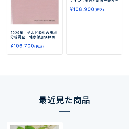
ティの市場分析調査
ー美容
と健康の融合が市場拡大の
¥
108,900
鍵ー
(税込)
2020年 チルド飲料の市場
分析調査
―健康付加価値商
品の投入が相次ぐチルド飲
¥
106,700
料市場―
(税込)
最近見た商品