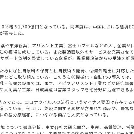
1.0％増の1,700億円となっている。同年度は、中国における越
が寄与した。
医薬や東洋新薬、アリメント工業、富士カプセルなどの大手企業が
注の獲得に成功している。また製造面以外のサービスを充実させて
ルサポート体制を整備している企業が、異業種企業からの受注を好
ために①独自原料の保有と独自技術の開発、②海外輸出に対応し
置などに取り組んでいる。このうち③機械化・自動化の導入では、A
織・部署の設置では、まず、アピやアリメント工業などが研究部署
や大同薬品工業、日成興産は営業スタッフを他分野に活躍できるよ
く見込みである。コロナウイルスの流行というマイナス要因は存在す
増している。例えば、免疫に関する素材が含まれた商品や、豊富
目の疲労感緩和」につながる商品も人気となっている。
市場について徹底分析。主要各社の研究開発、生産、品質管理、営
どについても取り上げ、主要各社の今後の展望についてレポートす