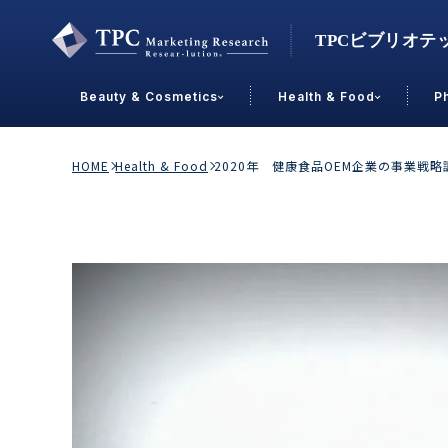
Beauty & Cosmetics
Health & Food
P
Contact Us
HOME
Health & Food
2020年 健康食品OEM企業の事業
業界で選ぶ
Beauty & Cosmetics
Health &
スキンケア
男性
加工食品
メイクアップ
美容食品
飲料
ヘアケア
その他
乳製品
敏感肌・アトピー
菓子
R&D
ＰＢＦ
OEM
冷食