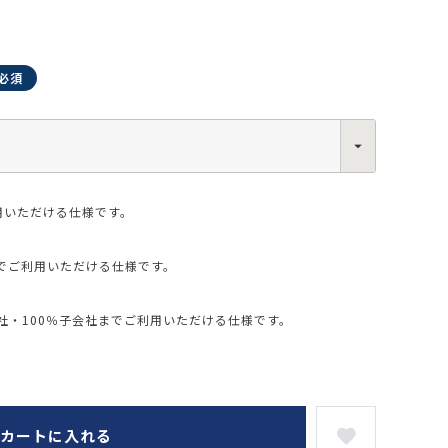
0013
西区新町2-4-2 なにわ筋SIAビル［
Map
］
6-6538-5358（代表）
用いただける仕様です。
でご利用いただける仕様です。
・100％子会社までご利用いただける仕様です。
カートに入れる