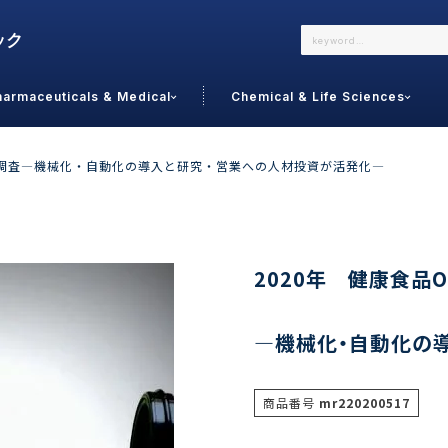
harmaceuticals & Medical
Chemical & Life Sciences
よくあるご質問
メールでのお問い合わせ
戦略調査―機械化・自動化の導入と研究・営業への人材投資が活発化―
詳しくはこちら
お問い合わせ
カテゴリで選ぶ
調査の種
2020年 健康食品
 Food
トッ
―機械化・自動化の
通販
ご利
サプリ
よく
美容
シニア
商品番号
mr220200517
お問
リセット
検索する
女性・フェムケア
オーラル
コー