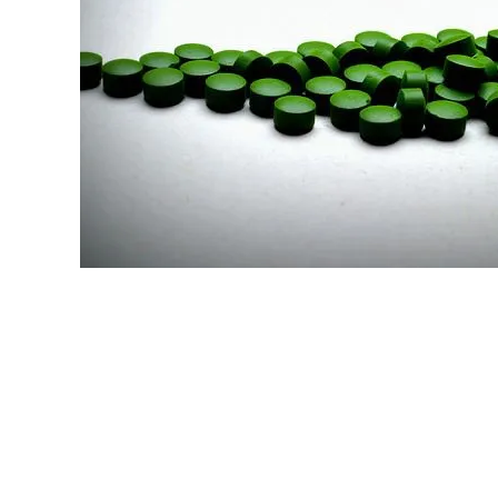
原料・素材
業務用
通販
食品添加物
美容室・サロン
R&D
海外
海外
Pharmaceuticals & Medical
Chemical
患者調査
デジタル・Dtx
ファイン・
ドクター調査
その他
プラスチッ
モダリティ
農薬・農業
がん
電子材料
精神神経
自動車
呼吸器・免疫
ライフサイ
骨・関節
CDMO
循環器・代謝
戦略
泌尿器・婦人
海外
戦略
その他
調査の種類から探す
市場調査
消費者調査
戦略調査
素材・原料・R&D調査