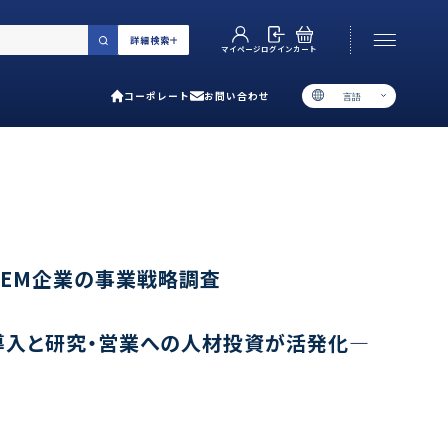
詳細検索
カート
ログイン
マイページ
コーポレート
お問い合わせ
言語
お電話でのお問い合わせ
06-6538-5358
［ 9:00-17:00 土日祝除く ］
類で選ぶ
OEM企業の事業戦略調査
プ
導入と研究・営業への人材投資が活発化―
用ガイド
あるご質問
い合わせ
ポレート