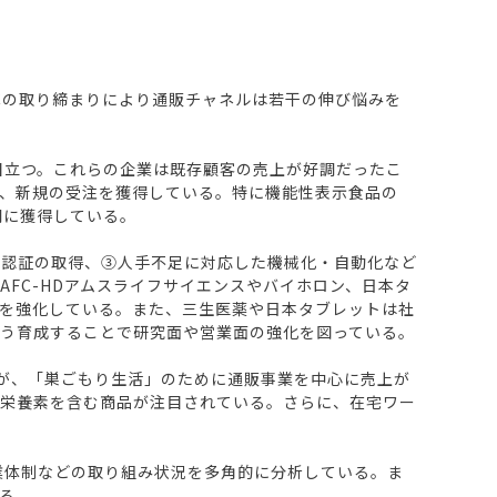
境ECの取り締まりにより通販チャネルは若干の伸び悩みを
目立つ。これらの企業は既存顧客の売上が好調だったこ
、新規の受注を獲得している。特に機能性表示食品の
調に獲得している。
た認証の取得、③人手不足に対応した機械化・自動化など
FC-HDアムスライフサイエンスやバイホロン、日本タ
を強化している。また、三生医薬や日本タブレットは社
う育成することで研究面や営業面の強化を図っている。
るが、「巣ごもり生活」のために通販事業を中心に売上が
な栄養素を含む商品が注目されている。さらに、在宅ワー
業体制などの取り組み状況を多角的に分析している。ま
る。