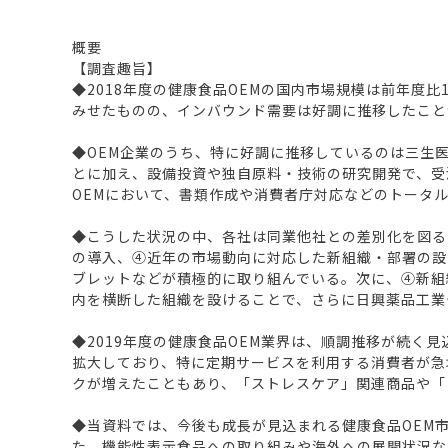
概要
【調査趣旨】
◆2018年度の健康食品OEMの国内市場規模は前年度比
みせたものの、インバウンド需要は好調に推移したこと
◆OEM企業のうち、特に好調に推移しているのは三生
とに加え、設備投資や独自原料・技術の研究開発で、受
OEMにおいて、書類作成や消費者庁対応などのトータ
◆こうした状況の中、各社は同業他社との差別化を図る
の導入、④近年の市場動向に対応した新組織・部署の設
ブレットなどが積極的に取り組んでいる。次に、④新組
内を横断した組織を設けることで、さらに日興薬品工業
◆2019年度の健康食品OEM業界は、順調推移が続
拡大しており、特に定期サービスを利用する消費者が急
クが増えたこともあり、「ストレスケア」関連商品や「
◆当資料では、今後も成長が見込まれる健康食品OEM
た、機能性表示食品への取り組みや海外への展開状況な