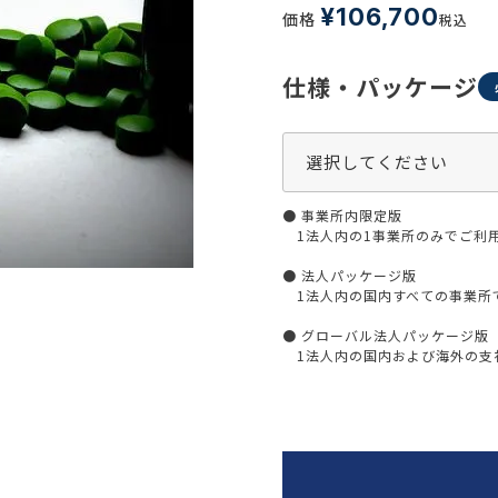
生活習慣
¥
106,700
価格
税込
介護
機能性原料・素材
その他
仕様・パッケージ
 & Life Sciences
スペシャリティ・原料
ク・容器・包装材
資材
〒550-
● 事業所内限定版
大阪市
エンス
TEL 0
1法人内の1事業所のみでご利
● 法人パッケージ版
1法人内の国内すべての事業所
● グローバル法人パッケージ版
患者・ドクター調査
1法人内の国内および海外の支社
海外・グローバル調査