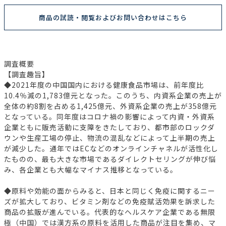
商品の試読・閲覧およびお問い合わせはこちら
調査概要
【調査趣旨】
◆2021年度の中国国内における健康食品市場は、前年度比
10.4％減の1,783億元となった。このうち、内資系企業の売上が
全体の約8割を占める1,425億元、外資系企業の売上が358億元
となっている。同年度はコロナ禍の影響によって内資・外資系
企業ともに販売活動に支障をきたしており、都市部のロックダ
ウンや生産工場の停止、物流の混乱などによって上半期の売上
が減少した。通年ではECなどのオンラインチャネルが活性化し
たものの、最も大きな市場であるダイレクトセリングが伸び悩
み、各企業とも大幅なマイナス推移となっている。
◆原料や効能の面からみると、日本と同じく免疫に関するニー
ズが拡大しており、ビタミン剤などの免疫賦活効果を訴求した
商品の拡販が進んでいる。代表的なヘルスケア企業である無限
極（中国）では漢方系の原料を活用した商品が注目を集め、マ