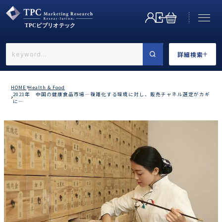
詳細検索
←戻る
詳細検索
HOME
Health & Food
2021年 中国の健康食品市場―複雑化する環境に対し、販売チャネル選定がカギ
に―
業界で選ぶ
カテゴリで選ぶ