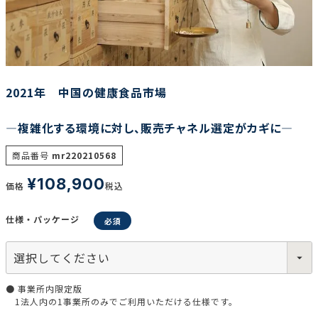
調査の種類で選ぶ
2021年 中国の健康食品市場
―複雑化する環境に対し、販売チャネル選定がカギに―
リセット
検索する
商品番号
mr220210568
¥
108,900
価格
税込
仕様・パッケージ
● 事業所内限定版
1法人内の1事業所のみでご利用いただける仕様です。