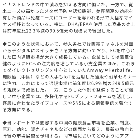
イナストレンドの中で減収を抑える方向に働いた。一方で、従
来ニーズの高かったメタボ予防や認知機能、美容関連の効能を
有した商品は免疫ニーズにユーザーを奪われる形で大幅なマイ
ナス推移となっている。特に、DHA/EPAを使用した商品の売上
は前年度比22.3％減の90.5億元の規模まで後退した。
◆このような状況において、参入各社では販売チャネルを対面
からデジタルにスイッチさせる方向に動いており、ECを中心と
した国内通販市場が大きく成長している。企業としては湯臣倍
健のようにECへの注力度を増している小売企業のほか、これま
でダイレクトセリングを中心としていたAmwayやHerbalife、
無限極（中国）などの大手もIoTを活用した通販や沿革セミナー
に注力。これによって通販市場は前年度比6.9％増の249.5億元
の規模まで成長した。一方、こうした体制を整備することが難
しい中小企業では、多様化するECプラットフォームを活用し、
客層に合わせたライブコマースやSNSによる情報発信を強化す
る方向にある。
◆当レポートでは変容する中国の健康食品市場を企業、制度、
原料、効能、販売チャネルなどの側面から捉え、最新の動向と
今後の市場展望を予測する。同市場においてどのようにアプ