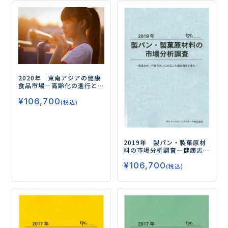
2020年 東南アジアの健康
食品市場
―高齢化の進行と
運動人口の増加に対応した
¥
106,700
商品が需要を獲得―
(税込)
2019年 製パン・製菓原材
料の市場分析調査
―健康志
向・作業性向上に対応した
¥
106,700
製品開発が進む―
(税込)