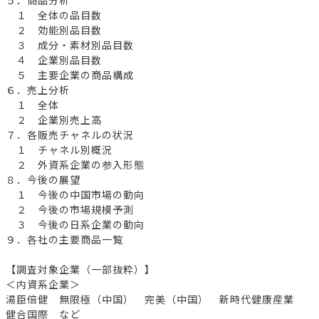
１ 全体の品目数
２ 効能別品目数
３ 成分・素材別品目数
４ 企業別品目数
５ 主要企業の商品構成
６．売上分析
１ 全体
２ 企業別売上高
７．各販売チャネルの状況
１ チャネル別概況
２ 外資系企業の参入形態
８．今後の展望
１ 今後の中国市場の動向
２ 今後の市場規模予測
３ 今後の日系企業の動向
９．各社の主要商品一覧
【調査対象企業（一部抜粋）】
＜内資系企業＞
湯臣倍健 無限極（中国） 完美（中国） 新時代健康産業
健合国際 など