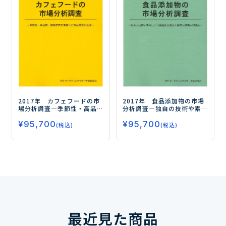
2017年 カフェフードの市
2017年 食品添加物の市場
場分析調査
―季節性・高品
分析調査
―独自の技術や素
質・健康志向を考慮した商
材により機能性を高めた製
¥
95,700
¥
95,700
品開発が活発―
品の開発が活発化―
(税込)
(税込)
最近見た商品