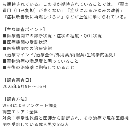
も期待されている。このほか期待されていることでは、『薬の
費用（自己負担）が高くない』『症状によるかゆみの改善』
『症状改善後に再燃しづらい』などが上位に挙げられている。
【主な調査ポイント】
■医療機関での診断状況・症状の程度・QOL状況
■医療機関の受診状況
■医療機関での治療実態
（治療マインド/治療全体/外用薬/内服薬/生物学的製剤）
■薬物治療の満足度と困っていること
■今後の治療薬に期待していること
【調査実査日】
2025年6月9日～16日
【調査方法】
WEBによるアンケート調査
調査エリア：全国
対象：尋常性乾癬と医師から診断され、その治療で現在医療機
関を受診している成人男女583人