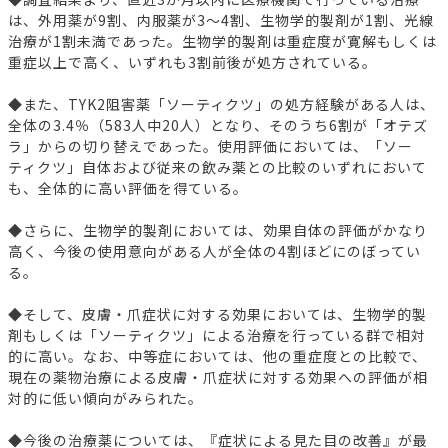
は、外用薬が9割、内服薬が3～4割、生物学的製剤が1割、光線
治療が1割未満であった。生物学的製剤は重症度が寛解もしくは
重症以上で高く、いずれも3割前後が処方されている。
◆また、TYK2阻害薬「ソーティクツ」の処方経験がある人は、
全体の3.4％（583人中20人）となり、そのうち6割が「オテズ
ラ」からの切り替えであった。使用評価においては、「ソー
ティクツ」自体および従来の飲み薬との比較のいずれにおいて
も、全体的に高い評価を得ている。
◆さらに、生物学的製剤においては、効果自体の評価がかなり
高く、今後の使用意向がある人が全体の4割ほどにのぼってい
る。
◆そして、皮膚・爪症状に対する効果においては、生物学的製
剤もしくは「ソーティクツ」による治療を行っている群で相対
的に高い。なお、中等症においては、他の重症度との比較で、
現在の薬物治療による皮膚・爪症状に対する効果への評価が相
対的に低い傾向がみられた。
◆今後の治療薬については、『症状による見た目の改善』が最