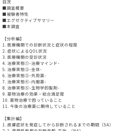
目次
■調査概要
■被験者特性
■エグゼクティブサマリー
■本調査
【分析編】
1. 医療機関での診断状況と症状の程度
2. 症状によるQOL状況
3. 医療機関の受診状況
4. 治療実態①-治療マインド-
5. 治療実態②-全体-
6. 治療実態③-外用薬-
7. 治療実態④-内服薬-
8. 治療実態⑤-生物学的製剤-
9. 薬物治療の効果・総合満足度
10. 薬物治療で困っていること
11. 今後の治療薬に期待していること
【集計編】
1. 皮膚症状を発症してから診断されるまでの期間（SA）
2-1. 尋常性乾癬の診断年齢-平均-（NA）