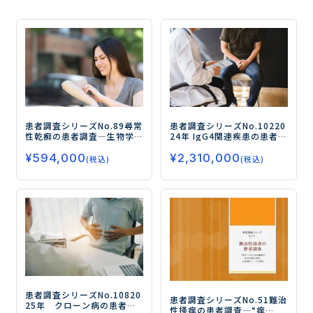
患者調査シリーズNo.89
尋常
患者調査シリーズNo.102
20
性乾癬の患者調査
―生物学
24年 IgG4関連疾患の患者調
的製剤の使用実態と満足
査
―ステロイド治療の状
¥
594,000
¥
2,310,000
度、新薬（飲み薬・皮下注
況、薬物治療の満足度・不
(税込)
(税込)
射薬）ニーズを調査―
満点および安全性の高い注
射薬に対するニーズを中心
に調査―
患者調査シリーズNo.108
20
患者調査シリーズNo.51
難治
25年 クローン病の患者調
性掻痒の患者調査
―“痒