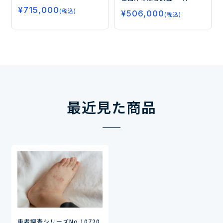
査
ークローン病における薬
み”に対する治療薬の使用実
¥
715,000
物治療の現状と満足度、生
(税込)
¥
506,000
態と評価、注射薬のニーズ
(税込)
物学的製剤および新規治療
を探る―
薬へのニーズを調査ー
最近見た商品
患者調査シリーズNo.107
20