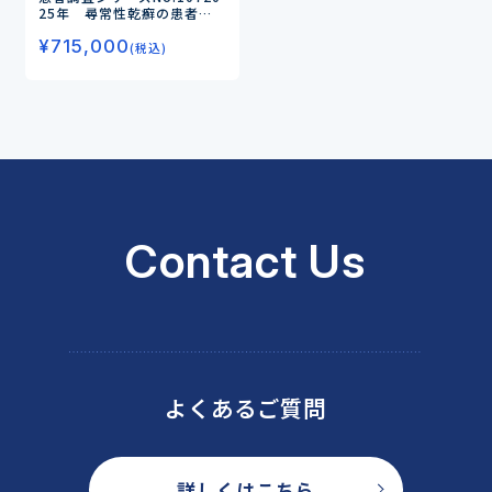
25年 尋常性乾癬の患者調
査
－TYK2阻害薬および生物
¥
715,000
学的製剤の処方状況と使用評
(税込)
価、薬物治療の満足度、今後
の治療薬に対するニーズを調
査－
Contact Us
よくあるご質問
詳しくはこちら