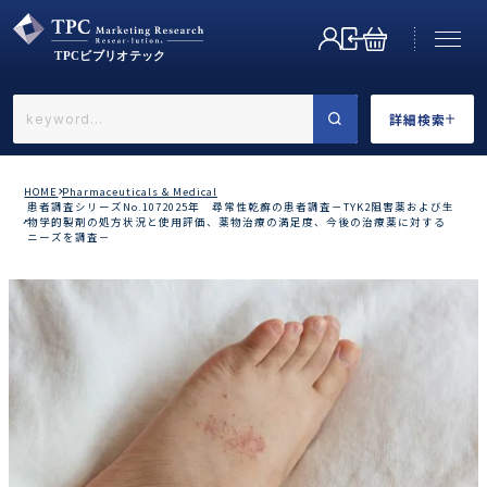
詳細検索
←戻る
詳細検索
HOME
Pharmaceuticals & Medical
患者調査シリーズNo.1072025年 尋常性乾癬の患者調査－TYK2阻害薬および生
物学的製剤の処方状況と使用評価、薬物治療の満足度、今後の治療薬に対する
ニーズを調査－
業界で選ぶ
カテゴリで選ぶ