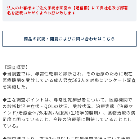
法人のお客様はご注文手続き画面の【通信欄】にて貴社名及び部署
名を記載いただくようお願い致します
商品の試読・閲覧およびお問い合わせはこちら
【調査概要】
◆当調査では、尋常性乾癬と診断され、その治療のために現在
医療機関を受診している成人男女583人を対象にアンケート調査
を実施した。
◆主な調査ポイントは、尋常性乾癬患者について、医療機関で
の診断状況や症状・QOLの状況、受診状況、治療実態（治療マ
インド/治療全体/外用薬/内服薬/生物学的製剤）、薬物治療の満
足度と困っていること、今後の治療薬に期待していることとし
ている。
◆調査結果より、直近3か月以内に医療機関で行っている治療