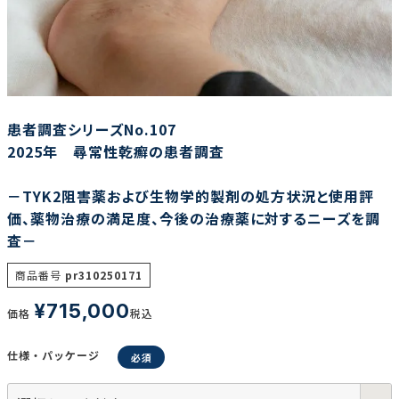
調査の種類で選ぶ
患者調査シリーズNo.107
2025年 尋常性乾癬の患者調査
－TYK2阻害薬および生物学的製剤の処方状況と使用評
リセット
検索する
価、薬物治療の満足度、今後の治療薬に対するニーズを調
査－
商品番号
pr310250171
¥
715,000
価格
税込
仕様・パッケージ