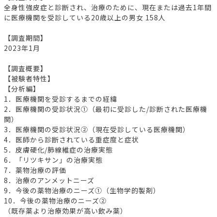
全身性強皮症と診断され、治療のために、現在または過去1年間
に医療機関を受診している20歳以上の男女 158人
【調査期間】
2023年1月
【調査概要】
【被験者特性】
【分析編】
1．医療機関を受診するまでの経緯
2．医療機関の受診状況①（最初に受診した/診断された医療機
関）
3．医療機関の受診状況②（現在受診している医療機関）
4．医師から診断されている重症度と症状
5．皮膚硬化/肺線維症の治療実態
6．「リツキサン」の治療実態
7．薬物治療の評価
8．治療のアンメットニーズ
9．今後の薬物治療のニーズ①（生物学的製剤）
10．今後の薬物治療のニーズ②
（既存薬より治療効果が高い飲み薬）