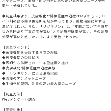
メットニーズ、生物学的製剤や効果の高い飲み薬のニーズ等を
集計・分析している。
◆調査結果より、皮膚硬化や肺線維症の治療はいずれもステロ
イド剤の飲み薬や免疫抑制剤が中心であり、薬物治療に対する
満足度は低い。また、「リツキサン」は、“年齢が若い”“全身症
状の診断あり”“重症度が高い”人で治療経験率が高く、その治療
効果が高いと感じたのはおよそ半数であった。
【調査ポイント】
◆医療機関を受診するまでの経緯
◆医療機関の受診状況
◆医師から診断されている重症度と症状
◆皮膚硬化/肺線維症の治療実態
◆「リツキサン」による治療実態
◆治療のアンメットニーズ
◆生物学的製剤、効果の高い飲み薬のニーズ
【調査方法】
Webアンケート調査
【調査対象】