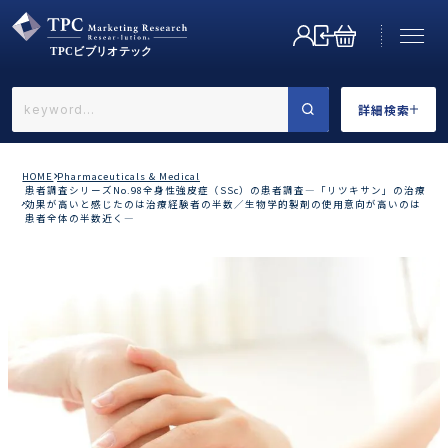
詳細検索
←戻る
詳細検索
HOME
Pharmaceuticals & Medical
患者調査シリーズNo.98全身性強皮症（SSc）の患者調査―「リツキサン」の治療
効果が高いと感じたのは治療経験者の半数／生物学的製剤の使用意向が高いのは
患者全体の半数近く―
業界で選ぶ
カテゴリで選ぶ