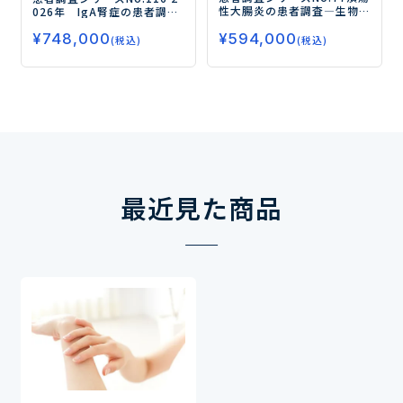
性大腸炎の患者調査
―生物
026年 IgA腎症の患者調査
学的製剤・ゼルヤンツの使
ー成人患者の治療実態とア
¥
594,000
用実態と今後の使用意向、
¥
748,000
ンメットニーズを調査・分
(税込)
(税込)
新薬の受容性とニーズを探
析／治療に求められるのは
る―
長期的な進行抑制・腎保護
効果ー
最近見た商品