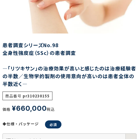
調査の種類で選ぶ
患者調査シリーズNo.98
全身性強皮症（SSc）の患者調査
―「リツキサン」の治療効果が高いと感じたのは治療経験者
リセット
検索する
の半数／生物学的製剤の使用意向が高いのは患者全体の
半数近く―
商品番号
pr310230155
¥
660,000
価格
税込
◆仕様・パッケージ