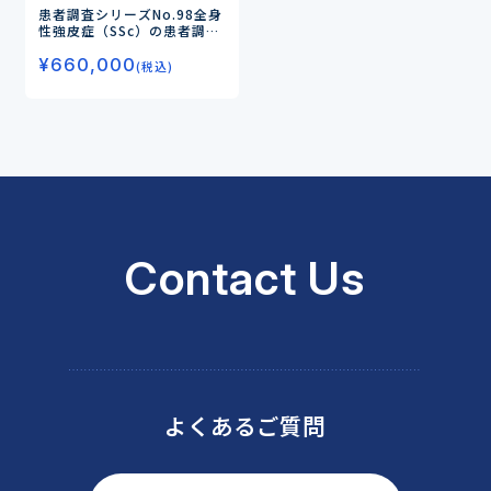
患者調査シリーズNo.98
全身
性強皮症（SSc）の患者調査
―「リツキサン」の治療効果
¥
660,000
が高いと感じたのは治療経験
(税込)
者の半数／生物学的製剤の使
用意向が高いのは患者全体の
半数近く―
Contact Us
よくあるご質問