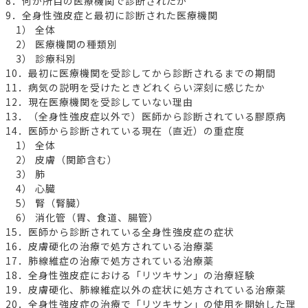
8．何か所目の医療機関で診断されたか
9．全身性強皮症と最初に診断された医療機関
1） 全体
2） 医療機関の種類別
3） 診療科別
10．最初に医療機関を受診してから診断されるまでの期間
11．病気の説明を受けたときどれくらい深刻に感じたか
12．現在医療機関を受診していない理由
13．（全身性強皮症以外で）医師から診断されている膠原病
14．医師から診断されている現在（直近）の重症度
1） 全体
2） 皮膚（関節含む）
3） 肺
4） 心臓
5） 腎（腎臓）
6） 消化管（胃、食道、腸管）
15．医師から診断されている全身性強皮症の症状
16．皮膚硬化の治療で処方されている治療薬
17．肺線維症の治療で処方されている治療薬
18．全身性強皮症における「リツキサン」の治療経験
19．皮膚硬化、肺線維症以外の症状に処方されている治療薬
20．全身性強皮症の治療で「リツキサン」の使用を開始した理