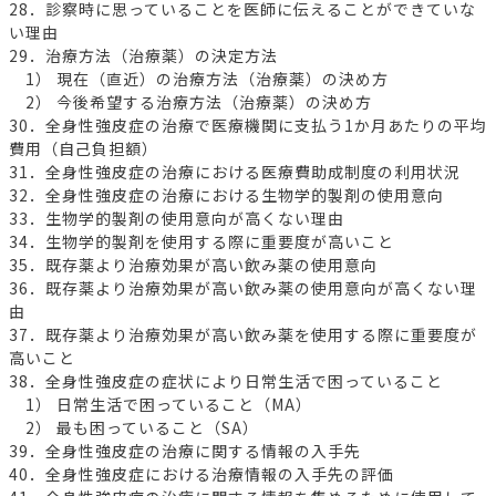
28．診察時に思っていることを医師に伝えることができていな
い理由
29．治療方法（治療薬）の決定方法
1） 現在（直近）の治療方法（治療薬）の決め方
2） 今後希望する治療方法（治療薬）の決め方
30．全身性強皮症の治療で医療機関に支払う1か月あたりの平均
費用（自己負担額）
31．全身性強皮症の治療における医療費助成制度の利用状況
32．全身性強皮症の治療における生物学的製剤の使用意向
33．生物学的製剤の使用意向が高くない理由
34．生物学的製剤を使用する際に重要度が高いこと
35．既存薬より治療効果が高い飲み薬の使用意向
36．既存薬より治療効果が高い飲み薬の使用意向が高くない理
由
37．既存薬より治療効果が高い飲み薬を使用する際に重要度が
高いこと
38．全身性強皮症の症状により日常生活で困っていること
1） 日常生活で困っていること（MA）
2） 最も困っていること（SA）
39．全身性強皮症の治療に関する情報の入手先
40．全身性強皮症における治療情報の入手先の評価