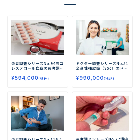
患者調査シリーズNo.94
高コ
ドクター調査シリーズNo.51
レステロール血症の患者調
全身性強皮症（SSc）のドク
査
―アンメットニーズが高
ター調査
―「リツキサン」
¥
594,000
¥
990,000
く、不安（リスク）を感じ
の治療実態と評価、開発中
(税込)
(税込)
ている／新薬ニーズが高い
の生物学的製剤へのニーズ
のは若年層！―
を探る―
患者調査シリーズNo.77
潰瘍
患者調査シリーズNo.116
2