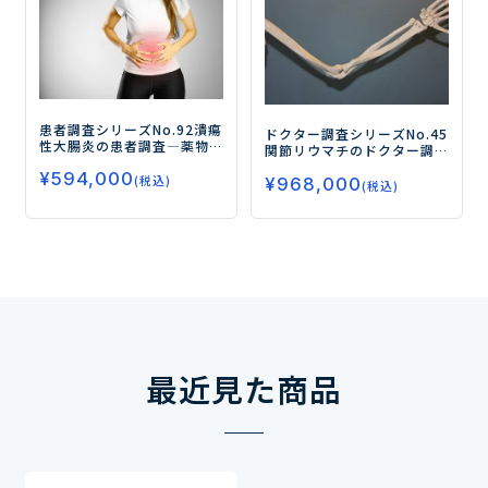
患者調査シリーズNo.92
潰瘍
ドクター調査シリーズNo.45
性大腸炎の患者調査
―薬物
関節リウマチのドクター調
治療の満足度や不満点、 新
査
―生物学的製剤、JAK阻害
¥
594,000
薬の受容性やニーズを探る
(税込)
¥
968,000
剤の処方状況と寛解導入/維
(税込)
―
持における処方実態を探る
―
最近見た商品