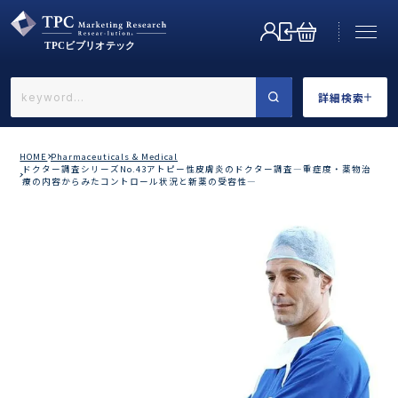
詳細検索
←戻る
詳細検索
HOME
Pharmaceuticals & Medical
ドクター調査シリーズNo.43アトピー性皮膚炎のドクター調査―重症度・薬物治
療の内容からみたコントロール状況と新薬の受容性―
業界で選ぶ
カテゴリで選ぶ