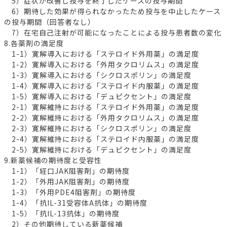
5）症状が改善し投与を終了したケースの投与期間
6）期待した効果が得られなかったため投与を中止したケース
の投与期間（回答者なし）
7）在宅自己注射が可能になったことによる投与患者数の変化
8.各薬剤の満足度
1-1）寛解導入における「ステロイド外用薬」の満足度
1-2）寛解導入における「外用タクロリムス」の満足度
1-3）寛解導入における「シクロスポリン」の満足度
1-4）寛解導入における「ステロイド内服薬」の満足度
1-5）寛解導入における「デュピクセント」の満足度
2-1）寛解維持における「ステロイド外用薬」の満足度
2-2）寛解維持における「外用タクロリムス」の満足度
2-3）寛解維持における「シクロスポリン」の満足度
2-4）寛解維持における「ステロイド内服薬」の満足度
2-5）寛解維持における「デュピクセント」の満足度
9.新薬候補の期待度と受容性
1-1）「経口JAK阻害剤」の期待度
1-2）「外用JAK阻害剤」の期待度
1-3）「外用PDE4阻害剤」の期待度
1-4）「抗IL-31受容体A抗体」の期待度
1-5）「抗IL-13抗体」の期待度
2）その他期待している新薬候補