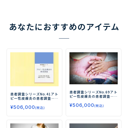
あなたにおすすめのアイテム
患者調査シリーズNo.69
アト
患者調査シリーズNo.41
アト
ピー性皮膚炎の患者調査
―
ピー性皮膚炎の患者調査
―
自己評価に基づく重症度と
処方薬の評価と満足度、 新
¥
506,000
薬物治療の内容からみた治
(税込)
¥
506,000
薬に対するニーズを探る―
(税込)
療満足度と新薬ニーズ―