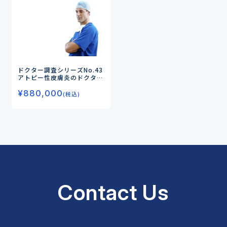
ドクター調査シリーズNo.43
アトピー性皮膚炎のドクター
調査
―重症度・薬物治療の内
¥
880,000
容からみたコントロール状況
(税込)
と新薬の受容性―
Contact Us