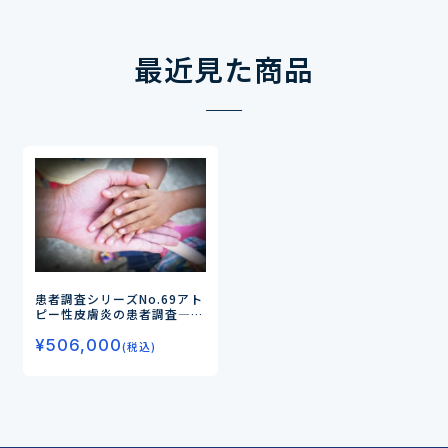
最近見た商品
患者調査シリーズNo.69
アト
ピー性皮膚炎の患者調査
―自
己評価に基づく重症度と薬物
¥
506,000
治療の内容からみた治療満足
(税込)
度と新薬ニーズ―