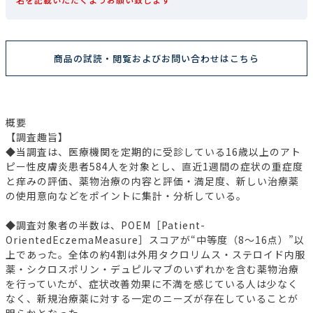
商品の試読・閲覧およびお問い合わせはこちら
概要
【調査趣旨】
◆当調査は、医療機関を定期的に受診している16歳以上のアト
ピー性皮膚炎患者584人を対象とし、直近1週間の症状の重症度
と痒みの評価、薬物治療の内容と評価・満足度、新しい治療薬
の使用意向などをポイントに集計・分析している。
◆調査対象者の半数は、POEM［Patient-
OrientedEczemaMeasure］スコアが“中等度（8～16点）”以
上であった。全体の約4割は外用タクロリムス・ステロイド内服
薬・シクロスポリン・デュピルマブのいずれかを含む薬物治療
を行っていたが、症状改善効果に不満を感じている人は少なく
なく、新規治療薬に対する一定のニーズが存在していることが