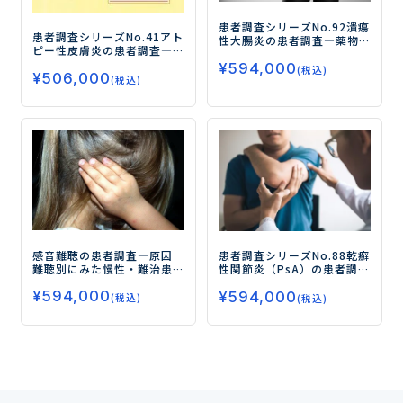
患者調査シリーズNo.92
潰瘍
患者調査シリーズNo.41
アト
性大腸炎の患者調査
―薬物
ピー性皮膚炎の患者調査
―
治療の満足度や不満点、 新
処方薬の評価と満足度、 新
¥
594,000
薬の受容性やニーズを探る
(税込)
¥
506,000
薬に対するニーズを探る―
―
(税込)
感音難聴の患者調査
―原因
患者調査シリーズNo.88
乾癬
難聴別にみた慢性・難治患
性関節炎（PsA）の患者調査
者の治療実態と満足度を調
―PsA患者の治療実態、治療
¥
594,000
査／難聴を改善する治療薬
¥
594,000
満足度および新薬ニーズを
(税込)
(税込)
の受容性を探る―
調査―