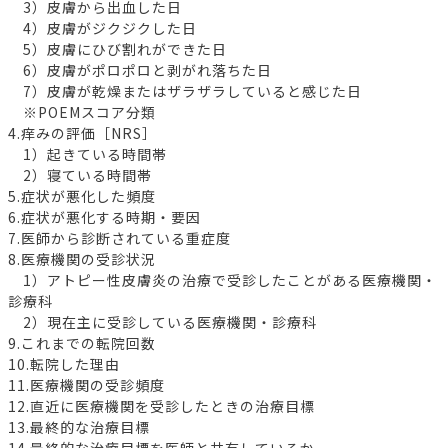
3）皮膚から出血した日
4）皮膚がジクジクした日
5）皮膚にひび割れができた日
6）皮膚がポロポロと剥がれ落ちた日
7）皮膚が乾燥またはザラザラしていると感じた日
※POEMスコア分類
4.痒みの評価［NRS］
1）起きている時間帯
2）寝ている時間帯
5.症状が悪化した頻度
6.症状が悪化する時期・要因
7.医師から診断されている重症度
8.医療機関の受診状況
1）アトピー性皮膚炎の治療で受診したことがある医療機関・
診療科
2）現在主に受診している医療機関・診療科
9.これまでの転院回数
10.転院した理由
11.医療機関の受診頻度
12.直近に医療機関を受診したときの治療目標
13.最終的な治療目標