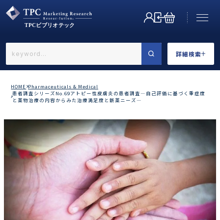
詳細検索
←戻る
詳細検索
HOME
Pharmaceuticals & Medical
患者調査シリーズNo.69アトピー性皮膚炎の患者調査―自己評価に基づく重症度
と薬物治療の内容からみた治療満足度と新薬ニーズ―
業界で選ぶ
カテゴリで選ぶ