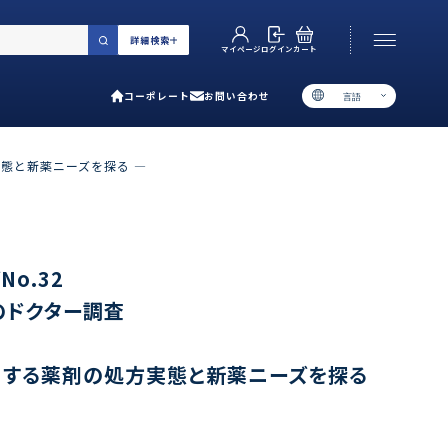
詳細検索
カート
ログイン
マイページ
コーポレート
お問い合わせ
言語
お電話でのお問い合わせ
06-6538-5358
実態と新薬ニーズを探る ―
［ 9:00-17:00 土日祝除く ］
類で選ぶ
o.32
のドクター調査
プ
用ガイド
併用する薬剤の処方実態と新薬ニーズを探る
あるご質問
い合わせ
ポレート