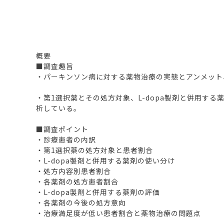
概要
■調査趣旨
・パーキンソン病に対する薬物治療の実態とアンメット
・第1選択薬とその処方対象、L-dopa製剤と併用す
析している。
■調査ポイント
・診療患者の内訳
・第1選択薬の処方対象と患者割合
・L-dopa製剤と併用する薬剤の使い分け
・処方内容別患者割合
・各薬剤の処方患者割合
・L-dopa製剤と併用する薬剤の評価
・各薬剤の今後の処方意向
・治療満足度が低い患者割合と薬物治療の問題点