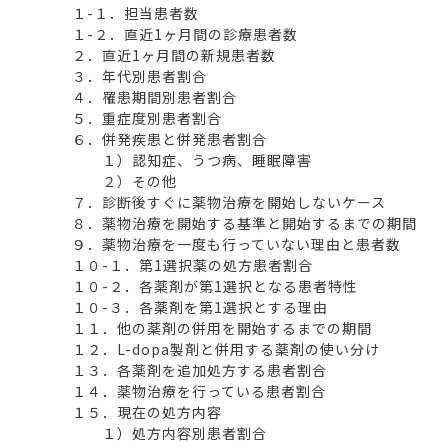
１-１．担当患者数
１-２．直近1ヶ月間の診療患者数
２．直近1ヶ月間の新規患者数
３．年代別患者割合
４．罹患期間別患者割合
５．重症度別患者割合
６．併発疾患と併発患者割合
１）認知症、うつ病、睡眠障害
２）その他
７．診断後すぐに薬物治療を開始しないケース
８．薬物治療を開始する基準と開始するまでの期間
９．薬物治療を一度も行っていない理由と患者数
１０-１．第1選択薬の処方患者割合
１０-２．各薬剤が第1選択となる患者特性
１０-３．各薬剤を第1選択とする理由
１１．他の薬剤の併用を開始するまでの期間
１２．L-dopa製剤と併用する薬剤の使い分け
１３．各薬剤を追加処方する患者割合
１４．薬物治療を行っている患者割合
１５．現在の処方内容
１）処方内容別患者割合