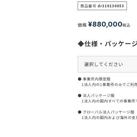
生活習慣
商品番号
dr310130053
介護
機能性原料・素材
その他
 & Life Sciences
¥
880,000
価格
税込
スペシャリティ・原料
ク・容器・包装材
◆仕様・パッケー
資材
〒550-
大阪市
エンス
TEL 0
● 事業所内限定版
1法人内の1事業所のみでご利
● 法人パッケージ版
患者・ドクター調査
1法人内の国内すべての事業所
海外・グローバル調査
● グローバル法人パッケージ版
1法人内の国内および海外の支社