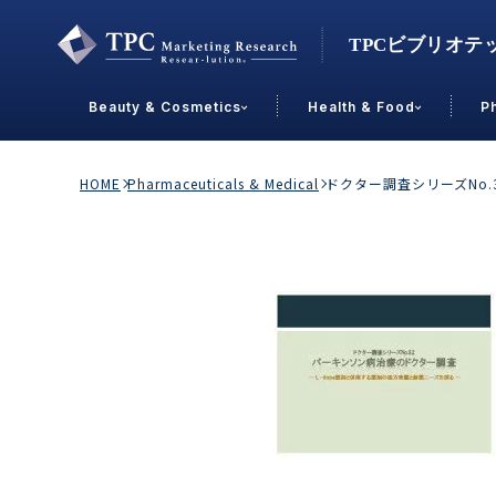
Beauty & Cosmetics
Health & Food
P
Contact Us
HOME
Pharmaceuticals & Medical
ドクター調査シリーズNo
業界で選ぶ
Beauty & Cosmetics
Health &
スキンケア
男性
加工食品
メイクアップ
美容食品
飲料
ヘアケア
その他
乳製品
敏感肌・アトピー
菓子
R&D
ＰＢＦ
OEM
冷食