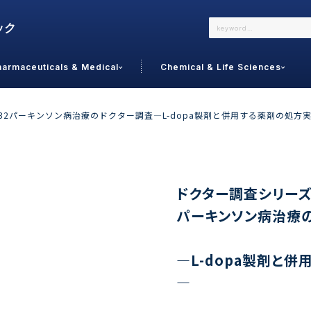
harmaceuticals & Medical
Chemical & Life Sciences
よくあるご質問
メールでのお問い合わせ
.32パーキンソン病治療のドクター調査―L-dopa製剤と併用する薬剤の処方
詳しくはこちら
お問い合わせ
カテゴリで選ぶ
調査の種
ドクター調査シリーズN
パーキンソン病治療
 Food
トッ
通販
ご利
サプリ
―L-dopa製剤と
よく
美容
シニア
―
お問
リセット
検索する
女性・フェムケア
オーラル
コー