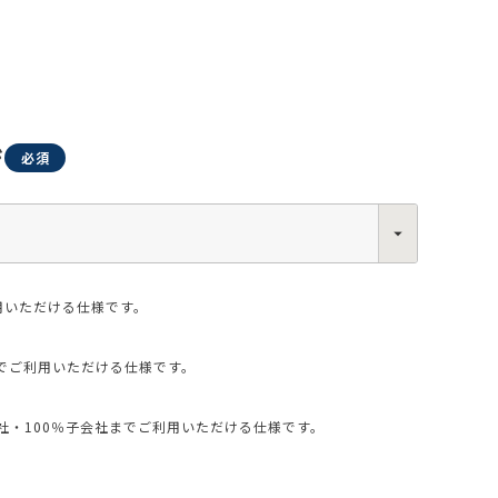
ジ
0013
西区新町2-4-2 なにわ筋SIAビル［
Map
］
6-6538-5358（代表）
用いただける仕様です。
でご利用いただける仕様です。
・100％子会社までご利用いただける仕様です。