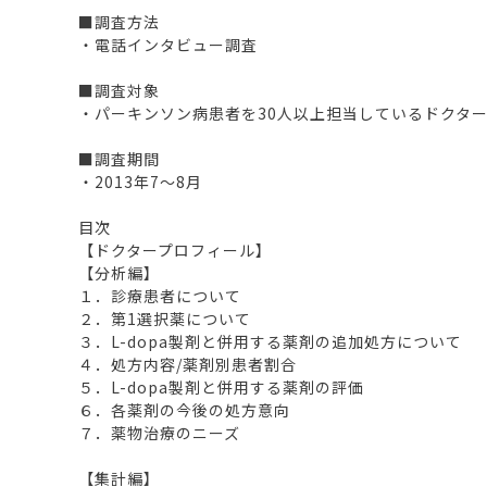
■調査方法
・電話インタビュー調査
■調査対象
・パーキンソン病患者を30人以上担当しているドクター
■調査期間
・2013年7～8月
目次
【ドクタープロフィール】
【分析編】
１．診療患者について
２．第1選択薬について
３．L-dopa製剤と併用する薬剤の追加処方について
４．処方内容/薬剤別患者割合
５．L-dopa製剤と併用する薬剤の評価
６．各薬剤の今後の処方意向
７．薬物治療のニーズ
【集計編】