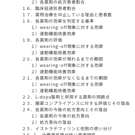
２）各薬剤の処方患者割合
１６．臨床経過別患者割合
１７．薬物治療を中止している理由と患者数
１８．各薬剤の効果を判定する基準
１）wearing-off現象に対する効果
２）運動機能改善効果
１９．各薬剤の評価
１）wearing-off現象に対する効果
２）運動機能改善効果
２０．各薬剤の効果が現れるまでの期間
１）wearing-off現象に対する効果
２）運動機能改善効果
２１．各薬剤の効果がなくなるまでの期間
１）wearing-off現象に対する効果
２）運動機能改善効果
２２．L-dopa製剤と併用する薬剤の問題点
２３．服薬コンプライアンスに対する評価とその理由
２４．各薬剤の今後の処方意向とその理由
１）各薬剤の今後の処方意向
２）処方意向の理由
２５．イストラデフィリンと他剤の使い分け
２６-１．治療満足度が低い患者特性