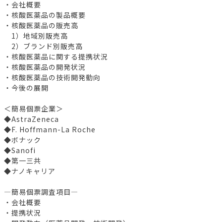
・会社概要
・核酸医薬品の製品概要
・核酸医薬品の販売高
1）地域別販売高
2）ブランド別販売高
・核酸医薬品に関する提携状況
・核酸医薬品の開発状況
・核酸医薬品の技術開発動向
・今後の展開
＜簡易個票企業＞
◆AstraZeneca
◆F. Hoffmann-La Roche
◆ボナック
◆Sanofi
◆第一三共
◆ナノキャリア
―簡易個票調査項目―
・会社概要
・提携状況