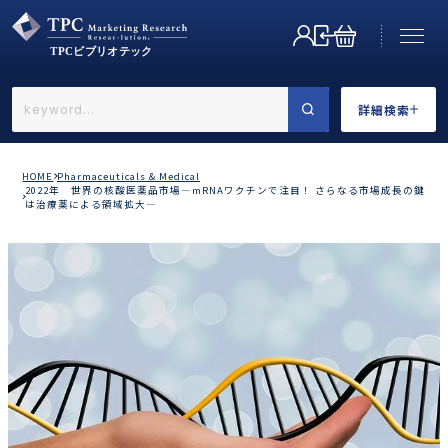
詳細検索
←戻る
詳細検索
HOME
Pharmaceuticals & Medical
2022年 世界の核酸医薬品市場―mRNAワクチンで注目！ さらなる市場成長の鍵
は治療薬による領域拡大―
業界で選ぶ
カテゴリで選ぶ