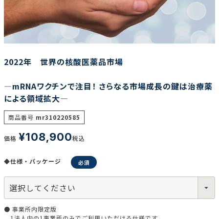
調査の種類で選ぶ
2022年 世界の核酸医薬品市場
―mRNAワクチンで注目！ さらなる市場成長の鍵は治療薬
による領域拡大―
リセット
検索する
商品番号
mr310220585
¥
108,900
価格
税込
◆仕様・パッケージ
● 事業所内限定版
1法人内の1事業所のみでご利用いただける仕様です。