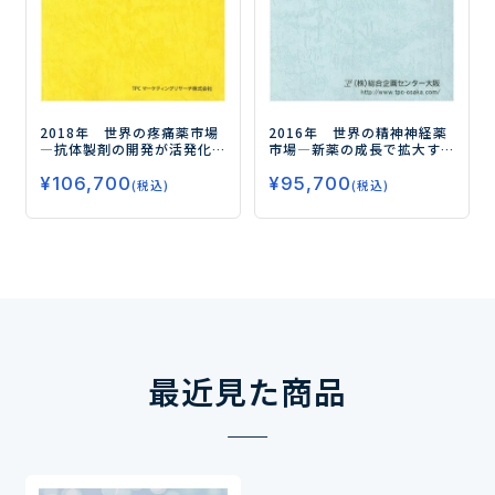
2018年 世界の疼痛薬市場
2016年 世界の精神神経薬
―抗体製剤の開発が活発化
市場
―新薬の成長で拡大す
する疼痛薬市場―
る抗てんかん薬市場―
¥
106,700
¥
95,700
(税込)
(税込)
最近見た商品