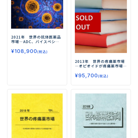
2021年 世界の抗体医薬品
市場
―ADC、バイスペシ
フィック抗体が今後の市場
¥
108,900
拡大の鍵を握る―
(税込)
2013年 世界の疼痛薬市場
―オピオイドが疼痛薬市場
の成長を牽引する―
¥
95,700
(税込)