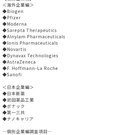
＜海外企業編＞
◆Biogen
◆Pfizer
◆Moderna
◆Sarepta Therapeutics
◆Alnylam Pharmaceuticals
◆Ionis Pharmaceuticals
◆Novartis
◆Dynavax Technologies
◆AstraZeneca
◆F. Hoffmann-La Roche
◆Sanofi
＜日本企業編＞
◆日本新薬
◆武田薬品工業
◆ボナック
◆第一三共
◆ナノキャリア
―個別企業編調査項目―