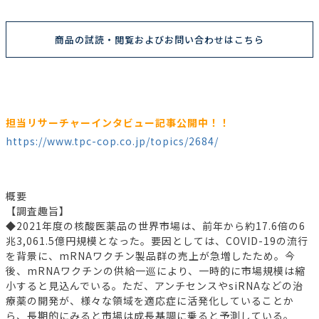
商品の試読・閲覧およびお問い合わせはこちら
担当リサーチャーインタビュー記事公開中！！
https://www.tpc-cop.co.jp/topics/2684/
概要
【調査趣旨】
◆2021年度の核酸医薬品の世界市場は、前年から約17.6倍の6
兆3,061.5億円規模となった。要因としては、COVID-19の流行
を背景に、mRNAワクチン製品群の売上が急増したため。今
後、mRNAワクチンの供給一巡により、一時的に市場規模は縮
小すると見込んでいる。ただ、アンチセンスやsiRNAなどの治
療薬の開発が、様々な領域を適応症に活発化していることか
ら、長期的にみると市場は成長基調に乗ると予測している。