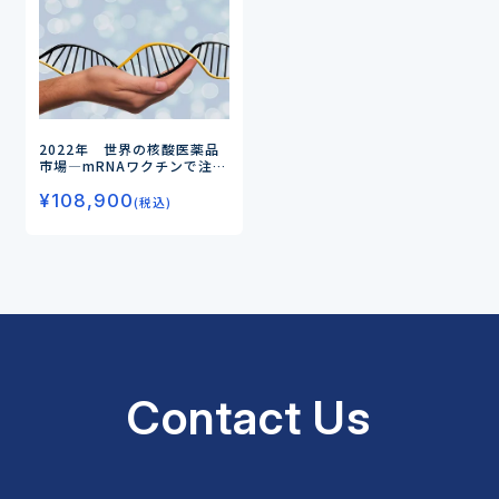
2022年 世界の核酸医薬品
市場
―mRNAワクチンで注
目！ さらなる市場成長の鍵
¥
108,900
は治療薬による領域拡大―
(税込)
Contact Us