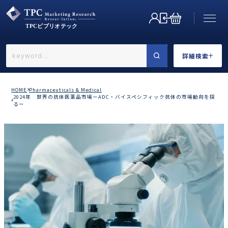
詳細検索
←戻る
詳細検索
HOME
Pharmaceuticals & Medical
2024年 世界の抗体医薬品市場ーADC・バイスペシフィック抗体の市場動向を探
るー
業界で選ぶ
カテゴリで選ぶ