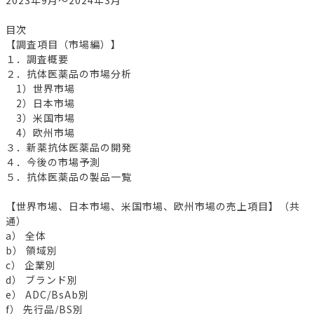
2023年9月～2024年3月
目次
【調査項目（市場編）】
１．調査概要
２．抗体医薬品の市場分析
1）世界市場
2）日本市場
3）米国市場
4）欧州市場
３．新薬抗体医薬品の開発
４．今後の市場予測
５．抗体医薬品の製品一覧
【世界市場、日本市場、米国市場、欧州市場の売上項目】（共
通）
a） 全体
b） 領域別
c） 企業別
d） ブランド別
e） ADC/BsAb別
f） 先行品/BS別