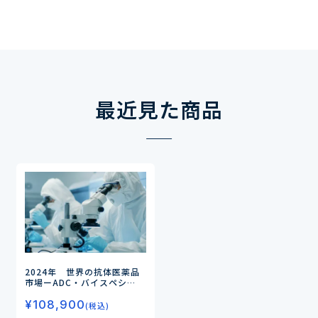
最近見た商品
2024年 世界の抗体医薬品
市場
ーADC・バイスペシ
フィック抗体の市場動向を探
¥
108,900
るー
(税込)