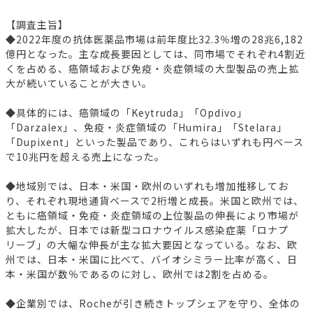
【調査主旨】
◆2022年度の抗体医薬品市場は前年度比32.3％増の28兆6,182
億円となった。主な成長要因としては、同市場でそれぞれ4割近
くを占める、癌領域および免疫・炎症領域の大型製品の売上拡
大が続いていることが大きい。
◆具体的には、癌領域の「Keytruda」「Opdivo」
「Darzalex」、免疫・炎症領域の「Humira」「Stelara」
「Dupixent」といった製品であり、これらはいずれも円ベース
で10兆円を超える売上になった。
◆地域別では、日本・米国・欧州のいずれも増加推移してお
り、それぞれ現地通貨ベースで2桁増と成長。米国と欧州では、
ともに癌領域・免疫・炎症領域の上位製品の伸長により市場が
拡大したが、日本では新型コロナウイルス感染症薬「ロナプ
リーブ」の大幅な伸長が主な拡大要因となっている。なお、欧
州では、日本・米国に比べて、バイオシミラー比率が高く、日
本・米国が数％であるのに対し、欧州では2割を占める。
◆企業別では、Rocheが引き続きトップシェアを守り、全体の