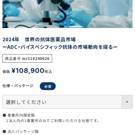
調査の種類で選ぶ
2024年 世界の抗体医薬品市場
ーADC・バイスペシフィック抗体の市場動向を探るー
商品番号
mr310240626
リセット
検索する
¥
108,900
価格
税込
仕様・パッケージ
● 事業所内限定版
1法人内の1事業所のみでご利用いただける仕様です。
● 法人パッケージ版