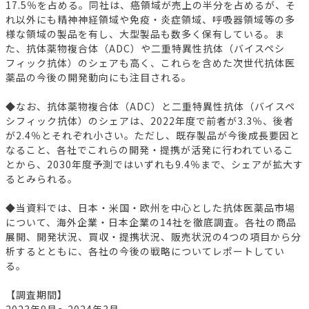
17.5％を占める。同社は、癌領域が売上の半分を占めるが、そ
れ以外にも精神神経領域や免疫・炎症領域、呼吸器領域等の多
様な領域の製品を有し、大型製品も数多く保有している。ま
た、抗体薬物複合体（ADC）や二重特異性抗体（バイスペシ
フィック抗体）のシェアも高く、これらを含めた次世代抗体医
薬品の今後の開発動向にも注目される。
◆なお、抗体薬物複合体（ADC）と二重特異性抗体（バイスペ
シフィック抗体）のシェアは、2022年度で前者が3.3％、後者
が2.4％とそれぞれ小さい。ただし、既存製品が今後成長要因と
なること、各社でこれらの開発・提携が活発に行われているこ
とから、2030年度予測ではいずれも9.4％まで、シェアが拡大す
るとみられる。
◆当資料では、日本・米国・欧州を中心とした抗体医薬品市場
について、海外企業・日本企業の14社を徹底調査。各社の商品
展開、開発状況、買収・提携状況、販売状況の4つの項目から分
析するとともに、各社の今後の戦略についてレポートしてい
る。
【調査期間】