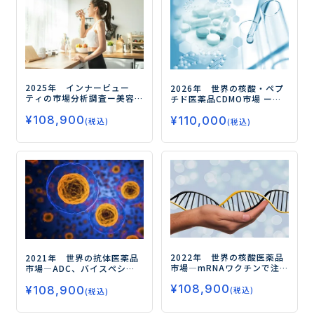
2025年 インナービュー
2026年 世界の核酸・ペプ
ティの市場分析調査
ー美容
チド医薬品CDMO市場
ー一
と健康の融合が市場拡大の
貫受託体制の強化で核酸・
¥
108,900
鍵ー
¥
110,000
ペプチドCDMO市場が成長ー
(税込)
(税込)
2022年 世界の核酸医薬品
2021年 世界の抗体医薬品
市場
―mRNAワクチンで注
市場
―ADC、バイスペシ
目！ さらなる市場成長の鍵
フィック抗体が今後の市場
¥
108,900
は治療薬による領域拡大―
¥
108,900
拡大の鍵を握る―
(税込)
(税込)