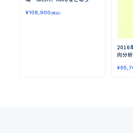
患以外の新薬開発も進行中ー
¥
108,900
(税込)
201
向分析
ジェネ
¥
95,7
需要開