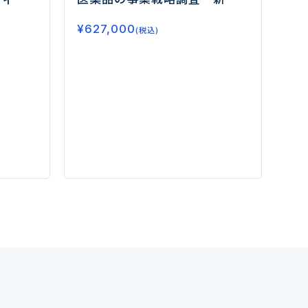
薬品と
な治療アプローチとして期待
¥
627,000
されるマイクロバイオーム医
(税込)
薬品ー