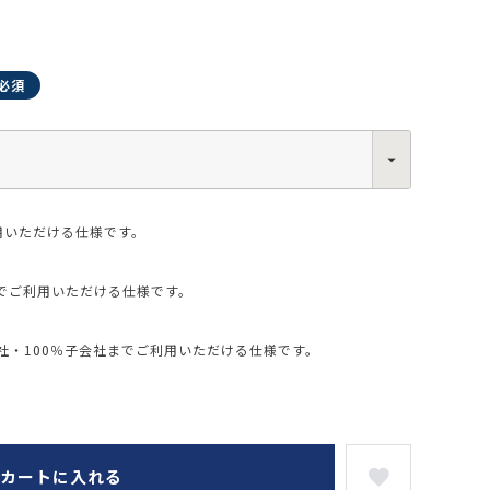
0013
西区新町2-4-2 なにわ筋SIAビル［
Map
］
6-6538-5358（代表）
用いただける仕様です。
でご利用いただける仕様です。
・100％子会社までご利用いただける仕様です。
カートに入れる