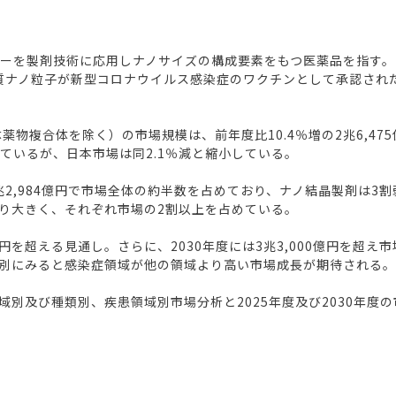
ロジーを製剤技術に応用しナノサイズの構成要素をもつ医薬品を指す。201
脂質ナノ粒子が新型コロナウイルス感染症のワクチンとして承認され
薬物複合体を除く）の市場規模は、前年度比10.4％増の2兆6,4
なっているが、日本市場は同2.1％減と縮小している。
2,984億円で市場全体の約半数を占めており、ナノ結晶製剤は3
り大きく、それぞれ市場の2割以上を占めている。
円を超える見通し。さらに、2030年度には3兆3,000億円を超
別にみると感染症領域が他の領域より高い市場成長が期待される。
別及び種類別、疾患領域別市場分析と2025年度及び2030年度