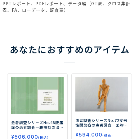
PPTレポート、PDFレポート、データ編（GT表、クロス集計
表、FA、ローデータ、調査票）
あなたにおすすめのアイテム
患者調査シリーズNo.72
変形
患者調査シリーズNo.48
腰痛
性関節症の患者調査
―薬物
症の患者調査
―腰痛症の治
治療の実態と満足度、注射
療満足度、注射療法の実態
¥
594,000
薬に対する今後のニーズを
(税込)
¥
506,000
とニーズを探る―
(税込)
探る―