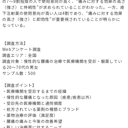
の7～8割程度の人で使用意向が高く、“痛みに対する効果の高さ
（強さ）と持続性”が求められていることがわかった。一方、皮
下注射薬の使用意向が高い人は4割であり、“痛みに対する効果
の高さ（強さ）と即効性”が重要視されていることが明らかに
なっている。
【調査方法】
Webアンケート調査
調査エリア：全国
調査対象：慢性的な腰痛の治療で医療機関を受診・服薬してい
る20～70代の男女
サンプル数：500
【調査ポイント】
・医療機関を受診するまでの経緯
・慢性的な腰痛となった原因（疾患/疾患以外）
・受診先の医療機関と通院頻度
・処方されている薬剤の種類とブランド
・薬物治療の評価（満足度）
・腰痛の痛みと今後の改善希望
・新しい治療薬に対するニーズ