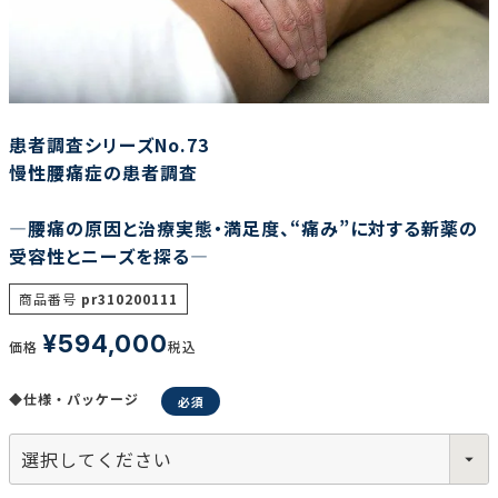
調査の種類で選ぶ
患者調査シリーズNo.73
慢性腰痛症の患者調査
―腰痛の原因と治療実態・満足度、“痛み”に対する新薬の
リセット
検索する
受容性とニーズを探る―
商品番号
pr310200111
¥
594,000
価格
税込
◆仕様・パッケージ