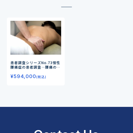
患者調査シリーズNo.73
慢性
腰痛症の患者調査
―腰痛の原
因と治療実態・満足度、“痛
¥
594,000
み”に対する新薬の受容性と
(税込)
ニーズを探る―