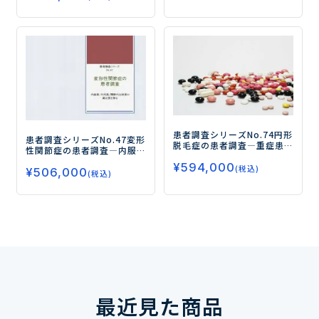
患者調査シリーズNo.74
円形
患者調査シリーズNo.47
変形
脱毛症の患者調査
―重症患
性関節症の患者調査
―内服
者における治療実態と満足
薬/外用薬/関節内注射薬の満
¥
594,000
度、新薬の受容性とニーズ
(税込)
¥
506,000
足度を探る―
(税込)
を探る―
最近見た商品