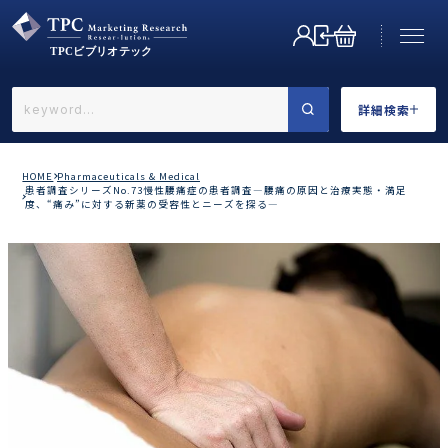
詳細検索
←戻る
詳細検索
HOME
Pharmaceuticals & Medical
患者調査シリーズNo.73慢性腰痛症の患者調査―腰痛の原因と治療実態・満足
度、“痛み”に対する新薬の受容性とニーズを探る―
業界で選ぶ
カテゴリで選ぶ