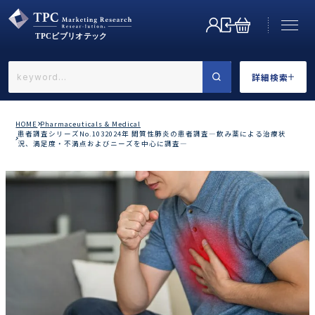
詳細検索
←戻る
詳細検索
HOME
Pharmaceuticals & Medical
患者調査シリーズNo.1032024年 間質性肺炎の患者調査―飲み薬による治療状
況、満足度・不満点およびニーズを中心に調査―
業界で選ぶ
カテゴリで選ぶ