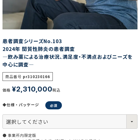
調査の種類で選ぶ
患者調査シリーズNo.103
2024年 間質性肺炎の患者調査
―飲み薬による治療状況、満足度・不満点およびニーズを
中心に調査―
リセット
検索する
商品番号
pr310230166
¥
2,310,000
価格
税込
◆仕様・パッケージ
● 事業所内限定版