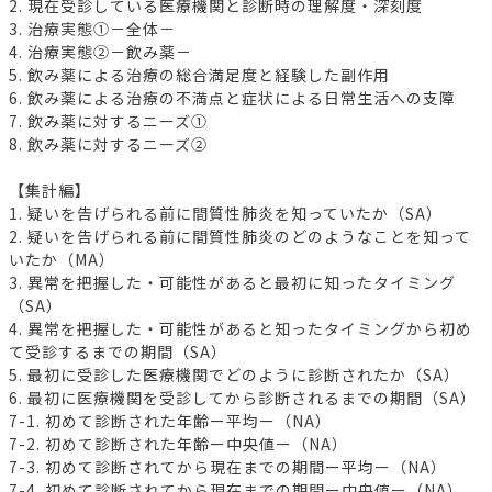
2. 現在受診している医療機関と診断時の理解度・深刻度
3. 治療実態①－全体－
4. 治療実態②－飲み薬－
5. 飲み薬による治療の総合満足度と経験した副作用
6. 飲み薬による治療の不満点と症状による日常生活への支障
7. 飲み薬に対するニーズ①
8. 飲み薬に対するニーズ②
【集計編】
1. 疑いを告げられる前に間質性肺炎を知っていたか（SA）
2. 疑いを告げられる前に間質性肺炎のどのようなことを知って
いたか（MA）
3. 異常を把握した・可能性があると最初に知ったタイミング
（SA）
4. 異常を把握した・可能性があると知ったタイミングから初め
て受診するまでの期間（SA）
5. 最初に受診した医療機関でどのように診断されたか（SA）
6. 最初に医療機関を受診してから診断されるまでの期間（SA）
7-1. 初めて診断された年齢ー平均ー（NA）
7-2. 初めて診断された年齢ー中央値ー（NA）
7-3. 初めて診断されてから現在までの期間ー平均ー（NA）
7-4. 初めて診断されてから現在までの期間ー中央値ー（NA）