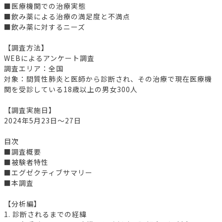
■医療機関での治療実態
■飲み薬による治療の満足度と不満点
■飲み薬に対するニーズ
【調査方法】
WEBによるアンケート調査
調査エリア：全国
対象：間質性肺炎と医師から診断され、その治療で現在医療機
関を受診している18歳以上の男女300人
【調査実施日】
2024年5月23日～27日
目次
■調査概要
■被験者特性
■エグゼクティブサマリー
■本調査
【分析編】
1. 診断されるまでの経緯