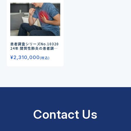
患者調査シリーズNo.103
20
24年 間質性肺炎の患者調査
―飲み薬による治療状況、満
¥
2,310,000
足度・不満点およびニーズを
(税込)
中心に調査―
Contact Us