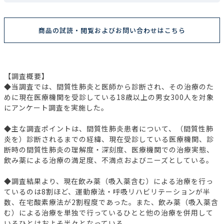
商品の試読・閲覧およびお問い合わせはこちら
【調査概要】
◆当調査では、間質性肺炎と医師から診断され、その治療のた
めに現在医療機関を受診している18歳以上の男女300人を対象
にアンケート調査を実施した。
◆主な調査ポイントは、間質性肺炎患者について、（間質性肺
炎を）診断されるまでの経緯、現在受診している医療機関、診
断時の間質性肺炎の理解度・深刻度、医療機関での治療実態、
飲み薬による治療の満足度、不満点およびニーズとしている。
◆調査結果より、現在飲み薬（吸入薬含む）による治療を行っ
ているのは8割ほど、運動療法・呼吸リハビリテーションが半
数、在宅酸素療法が2割程度であった。また、飲み薬（吸入薬含
む）による治療を単独で行っているひとと他の治療を併用して
いるひとはおよそ半々となっている。