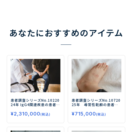
あなたにおすすめのアイテム
患者調査シリーズNo.102
20
患者調査シリーズNo.107
20
24年 IgG4関連疾患の患者調
25年 尋常性乾癬の患者調
査
―ステロイド治療の状
査
－TYK2阻害薬および生物
¥
2,310,000
¥
715,000
況、薬物治療の満足度・不
学的製剤の処方状況と使用
(税込)
(税込)
満点および安全性の高い注
評価、薬物治療の満足度、
射薬に対するニーズを中心
今後の治療薬に対するニー
に調査―
ズを調査－