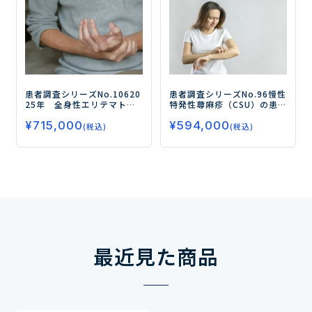
患者調査シリーズNo.106
20
患者調査シリーズNo.96
慢性
25年 全身性エリテマトー
特発性蕁麻疹（CSU）の患
デス（SLE）の患者調査
－薬
者調査
―薬物治療の内容別
¥
715,000
¥
594,000
物治療の実態と満足度、新
にみた症状のコントロール
(税込)
(税込)
しい治療薬に求めるニーズ
状況と薬物治療の評価―
を探る／ 経口ステロイドの
継続意向がある人が9割、減
量意向がある人が半数－
最近見た商品