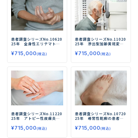
患者調査シリーズNo.106
20
患者調査シリーズNo.110
20
25年 全身性エリテマトー
25年 滲出型加齢黄斑変性
デス（SLE）の患者調査
－薬
（nAMD）の患者調査
ー抗V
¥
715,000
¥
715,000
物治療の実態と満足度、新
EGF薬治療を中心とするnA
(税込)
(税込)
しい治療薬に求めるニーズ
MD治療の実態とニーズを探
を探る／ 経口ステロイドの
る/治療薬のスイッチ意向が
継続意向がある人が9割、減
ある人は9割以上！ー
量意向がある人が半数－
患者調査シリーズNo.112
20
患者調査シリーズNo.107
20
25年 アトピー性皮膚炎の
25年 尋常性乾癬の患者調
患者調査
ーJAK阻害薬と生物
査
－TYK2阻害薬および生物
¥
715,000
学的製剤の治療実態を調査
¥
715,000
学的製剤の処方状況と使用
(税込)
(税込)
／いずれも使用経験者は1割
評価、薬物治療の満足度、
程度ー
今後の治療薬に対するニー