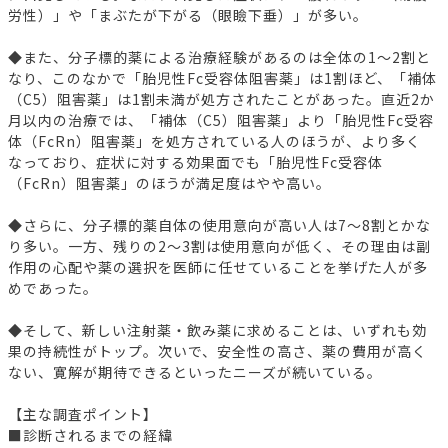
労性）」や「まぶたが下がる（眼瞼下垂）」が多い。
◆また、分子標的薬による治療経験があるのは全体の1～2割と
なり、このなかで「胎児性Fc受容体阻害薬」は1割ほど、「補体
（C5）阻害薬」は1割未満が処方されたことがあった。直近2か
月以内の治療では、「補体（C5）阻害薬」より「胎児性Fc受容
体（FcRn）阻害薬」を処方されている人のほうが、より多く
なっており、症状に対する効果面でも「胎児性Fc受容体
（FcRn）阻害薬」のほうが満足度はやや高い。
◆さらに、分子標的薬自体の使用意向が高い人は7～8割とかな
り多い。一方、残りの2～3割は使用意向が低く、その理由は副
作用の心配や薬の選択を医師に任せていることを挙げた人が多
めであった。
◆そして、新しい注射薬・飲み薬に求めることは、いずれも効
果の持続性がトップ。次いで、安全性の高さ、薬の費用が高く
ない、寛解が期待できるといったニーズが続いている。
【主な調査ポイント】
■診断されるまでの経緯