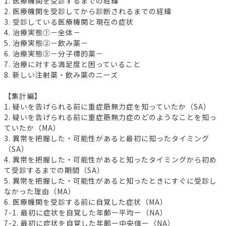
1. 医療機関を受診するまでの経緯
2. 医療機関を受診してから診断されるまでの経緯
3. 受診している医療機関と現在の症状
4. 治療実態①－全体－
5. 治療実態②－飲み薬－
6. 治療実態③－分子標的薬－
7. 治療に対する満足度と困っていること
8. 新しい注射薬・飲み薬のニーズ
【集計編】
1. 疑いを告げられる前に重症筋無力症を知っていたか（SA）
2. 疑いを告げられる前に重症筋無力症のどのようなことを知っ
ていたか（MA）
3. 異常を把握した・可能性があると最初に知ったタイミング
（SA）
4. 異常を把握した・可能性があると知ったタイミングから初め
て受診するまでの期間（SA）
5. 異常を把握した・可能性があると知ったときにすぐに受診し
なかった理由（MA）
6. 医療機関を受診する前に自覚した症状（MA）
7-1. 最初に症状を自覚した年齢ー平均ー（NA）
7-2. 最初に症状を自覚した年齢ー中央値ー（NA）