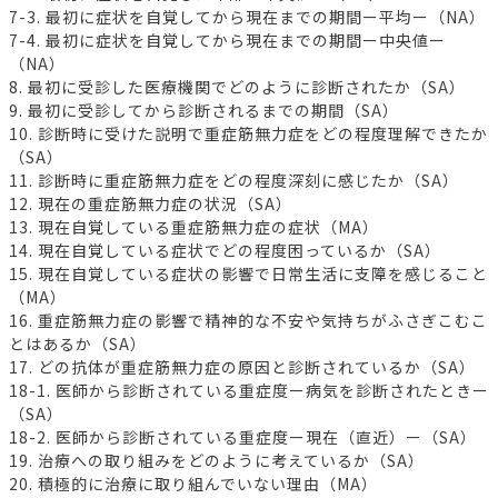
7-3. 最初に症状を自覚してから現在までの期間ー平均ー（NA）
7-4. 最初に症状を自覚してから現在までの期間ー中央値ー
（NA）
8. 最初に受診した医療機関でどのように診断されたか（SA）
9. 最初に受診してから診断されるまでの期間（SA）
10. 診断時に受けた説明で重症筋無力症をどの程度理解できたか
（SA）
11. 診断時に重症筋無力症をどの程度深刻に感じたか（SA）
12. 現在の重症筋無力症の状況（SA）
13. 現在自覚している重症筋無力症の症状（MA）
14. 現在自覚している症状でどの程度困っているか（SA）
15. 現在自覚している症状の影響で日常生活に支障を感じること
（MA）
16. 重症筋無力症の影響で精神的な不安や気持ちがふさぎこむこ
とはあるか（SA）
17. どの抗体が重症筋無力症の原因と診断されているか（SA）
18-1. 医師から診断されている重症度ー病気を診断されたときー
（SA）
18-2. 医師から診断されている重症度ー現在（直近）ー（SA）
19. 治療への取り組みをどのように考えているか（SA）
20. 積極的に治療に取り組んでいない理由（MA）