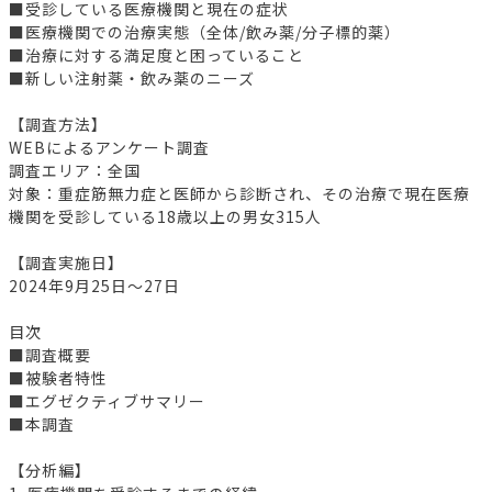
■受診している医療機関と現在の症状
■医療機関での治療実態（全体/飲み薬/分子標的薬）
■治療に対する満足度と困っていること
■新しい注射薬・飲み薬のニーズ
【調査方法】
WEBによるアンケート調査
調査エリア：全国
対象：重症筋無力症と医師から診断され、その治療で現在医療
機関を受診している18歳以上の男女315人
【調査実施日】
2024年9月25日～27日
目次
■調査概要
■被験者特性
■エグゼクティブサマリー
■本調査
【分析編】