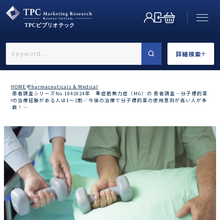
詳細検索
←戻る
詳細検索
HOME
Pharmaceuticals & Medical
患者調査シリーズNo.1042024年 重症筋無力症（MG）の 患者調査―分子標的薬
の治療経験がある人は1～2割／今後の治療で分子標的薬の使用意向が高い人が多
数！―
業界で選ぶ
カテゴリで選ぶ