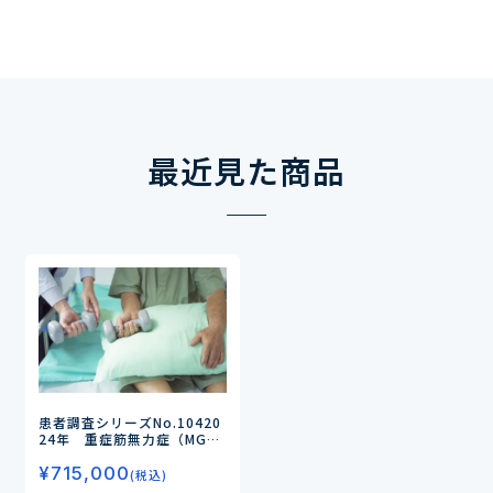
ズを調査－
最近見た商品
患者調査シリーズNo.104
20
24年 重症筋無力症（MG）
の 患者調査
―分子標的薬の
¥
715,000
治療経験がある人は1～2割
(税込)
／今後の治療で分子標的薬の