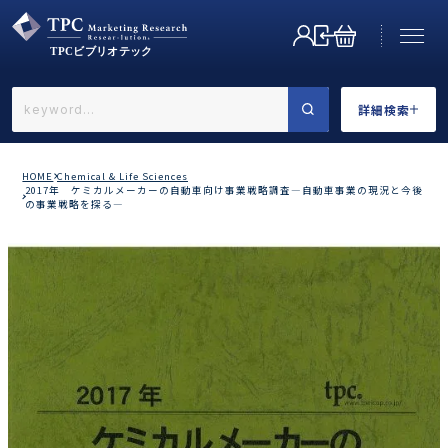
詳細検索
←戻る
詳細検索
HOME
Chemical & Life Sciences
2017年 ケミカルメーカーの自動車向け事業戦略調査―自動車事業の現況と今後
の事業戦略を探る―
業界で選ぶ
カテゴリで選ぶ