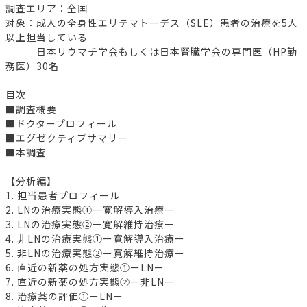
調査エリア：全国
対象：成人の全身性エリテマトーデス（SLE）患者の治療を5人
以上担当している
日本リウマチ学会もしくは日本腎臓学会の専門医（HP勤
務医）30名
目次
■調査概要
■ドクタープロフィール
■エグゼクティブサマリー
■本調査
【分析編】
1. 担当患者プロフィール
2. LNの治療実態①ー寛解導入治療ー
3. LNの治療実態②ー寛解維持治療ー
4. 非LNの治療実態①ー寛解導入治療ー
5. 非LNの治療実態②ー寛解維持治療ー
6. 直近の新薬の処方実態①ーLNー
7. 直近の新薬の処方実態②ー非LNー
8. 治療薬の評価①ーLNー