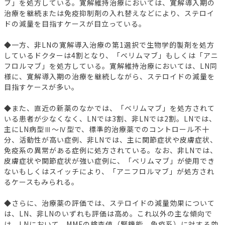
ブ」を処方している。寛解維持治療においては、寛解導入期の
治療を継続または免疫抑制剤の入れ替えなどにより、ステロイ
ドの減量を目指すケースが目立っている。
◆一方、非LNの寛解導入治療の第1選択で生物学的製剤を処方
しているドクターは4割となり、「ベリムマブ」もしくは「アニ
フロルマブ」を処方している。寛解維持治療においては、LN同
様に、寛解導入期の治療を継続しながら、ステロイドの減量を
目指すケースが多い。
◆また、直近の新薬のなかでは、「ベリムマブ」を処方されて
いる患者が少なくなく、LNでは3割、非LNでは2割。LNでは、
主にLN病型Ⅲ～Ⅳ型で、標準的治療薬でのコントロール不十
分、活動性が高い症例、非LNでは、主に関節症状や皮膚症状、
免疫系の異常がある症例に処方されている。なお、非LNでは、
皮膚症状や関節症状が強い症例に、「ベリムマブ」が使用でき
ないもしくはスイッチにより、「アニフロルマブ」が処方され
るケースもみられる。
◆さらに、治療薬の評価では、ステロイドの減量効果について
は、LN、非LNのいずれも評価は高め。これ以外の主な傾向で
は、LNにおいて、MMFの検査値（腎機能、免疫系）に対する効