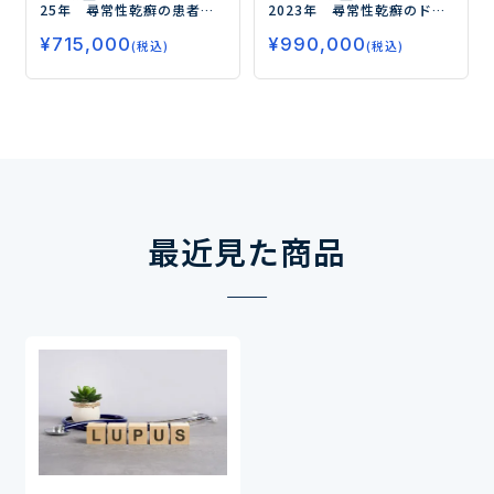
25年 尋常性乾癬の患者調
2023年 尋常性乾癬のドク
査
－TYK2阻害薬および生物
ター調査
―全身療法（生物
¥
715,000
¥
990,000
学的製剤の処方状況と使用
学的製剤・オテズラ・ソー
(税込)
(税込)
評価、薬物治療の満足度、
ティクツ）の処方実態、 治
今後の治療薬に対するニー
療目標・治療評価を調査―
ズを調査－
最近見た商品