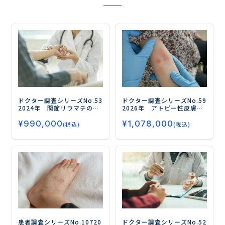
ドクター調査シリーズNo.53
ドクター調査シリーズNo.59
2024年 関節リウマチのド
2026年 アトピー性皮膚炎
クター調査
―生物学的製
（AD）のドクター調査
ー全
¥
990,000
¥
1,078,000
剤・JAK阻害剤の処方実態と
身療法（生物学的製剤/JAK
(税込)
(税込)
治療評価、D2TRAに対する
阻害薬）の治療実態・評
治療状況を調査―
価、開発薬のニーズを徹底
調査ー
患者調査シリーズNo.107
20
ドクター調査シリーズNo.52