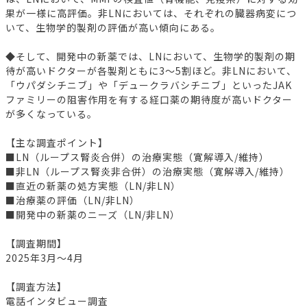
果が一様に高評価。非LNにおいては、それぞれの臓器病変につ
いて、生物学的製剤の評価が高い傾向にある。
◆そして、開発中の新薬では、LNにおいて、生物学的製剤の期
待が高いドクターが各製剤ともに3～5割ほど。非LNにおいて、
「ウパダシチニブ」や「デュークラバシチニブ」といったJAK
ファミリーの阻害作用を有する経口薬の期待度が高いドクター
が多くなっている。
【主な調査ポイント】
■LN（ループス腎炎合併）の治療実態（寛解導入/維持）
■非LN（ループス腎炎非合併）の治療実態（寛解導入/維持）
■直近の新薬の処方実態（LN/非LN）
■治療薬の評価（LN/非LN）
■開発中の新薬のニーズ（LN/非LN）
【調査期間】
2025年3月～4月
【調査方法】
電話インタビュー調査