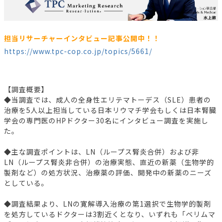
担当リサーチャーインタビュー記事公開中！！
https://www.tpc-cop.co.jp/topics/5661/
【調査概要】
◆当調査では、成人の全身性エリテマトーデス（SLE）患者の
治療を5人以上担当している日本リウマチ学会もしくは日本腎臓
学会の専門医のHPドクター30名にインタビュー調査を実施し
た。
◆主な調査ポイントは、LN（ループス腎炎合併）および非
LN（ループス腎炎非合併）の治療実態、直近の新薬（生物学的
製剤など）の処方状況、治療薬の評価、開発中の新薬のニーズ
としている。
◆調査結果より、LNの寛解導入治療の第1選択で生物学的製剤
を処方しているドクターは3割近くとなり、いずれも「ベリムマ