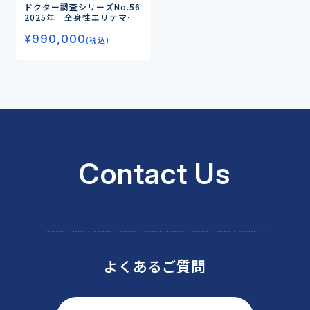
ドクター調査シリーズNo.56
2025年 全身性エリテマ
トーデス（SLE）のドクター
¥
990,000
調査
ーLN・非LNの治療実態
(税込)
と治療薬の評価、生物学的製
剤の処方状況、開発薬のニー
ズを調査ー
Contact Us
よくあるご質問