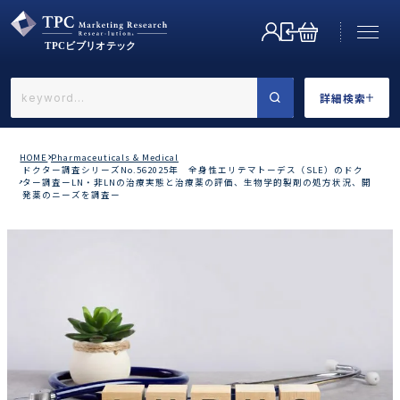
詳細検索
←戻る
詳細検索
HOME
Pharmaceuticals & Medical
ドクター調査シリーズNo.562025年 全身性エリテマトーデス（SLE）のドク
ター調査ーLN・非LNの治療実態と治療薬の評価、生物学的製剤の処方状況、開
発薬のニーズを調査ー
業界で選ぶ
カテゴリで選ぶ