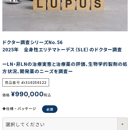
調査の種類で選ぶ
ドクター調査シリーズNo.56
2025年 全身性エリテマトーデス（SLE）のドクター調査
ーLN・非LNの治療実態と治療薬の評価、生物学的製剤の処
リセット
検索する
方状況、開発薬のニーズを調査ー
商品番号
dr310250122
¥
990,000
価格
税込
◆仕様・パッケージ