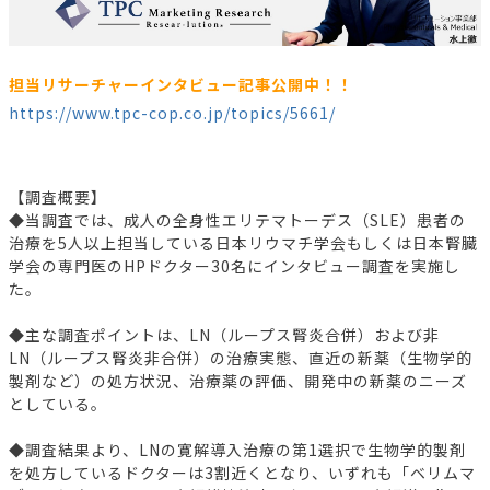
担当リサーチャーインタビュー記事公開中！！
https://www.tpc-cop.co.jp/topics/5661/
【調査概要】
◆当調査では、成人の全身性エリテマトーデス（SLE）患者の
治療を5人以上担当している日本リウマチ学会もしくは日本腎臓
学会の専門医のHPドクター30名にインタビュー調査を実施し
た。
◆主な調査ポイントは、LN（ループス腎炎合併）および非
LN（ループス腎炎非合併）の治療実態、直近の新薬（生物学的
製剤など）の処方状況、治療薬の評価、開発中の新薬のニーズ
としている。
◆調査結果より、LNの寛解導入治療の第1選択で生物学的製剤
を処方しているドクターは3割近くとなり、いずれも「ベリムマ