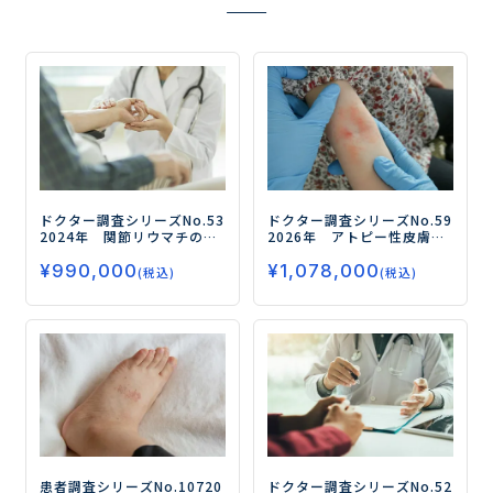
ドクター調査シリーズNo.53
ドクター調査シリーズNo.59
2024年 関節リウマチのド
2026年 アトピー性皮膚炎
クター調査
―生物学的製
（AD）のドクター調査
ー全
¥
990,000
¥
1,078,000
剤・JAK阻害剤の処方実態と
身療法（生物学的製剤/JAK
(税込)
(税込)
治療評価、D2TRAに対する
阻害薬）の治療実態・評
治療状況を調査―
価、開発薬のニーズを徹底
調査ー
患者調査シリーズNo.107
20
ドクター調査シリーズNo.52