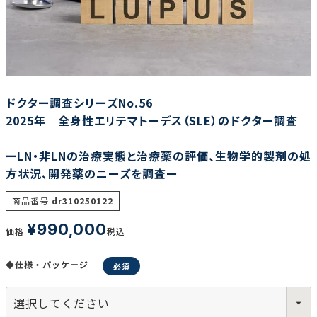
調査の種類で選ぶ
ドクター調査シリーズNo.56
2025年 全身性エリテマトーデス（SLE）のドクター調査
ーLN・非LNの治療実態と治療薬の評価、生物学的製剤の処
リセット
検索する
方状況、開発薬のニーズを調査ー
商品番号
dr310250122
¥
990,000
価格
税込
◆仕様・パッケージ