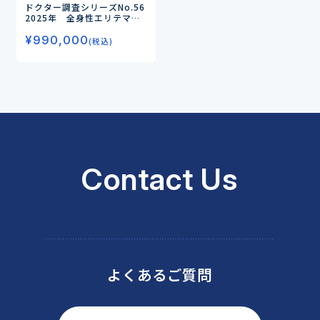
ドクター調査シリーズNo.56
2025年 全身性エリテマ
トーデス（SLE）のドクター
¥
990,000
調査
ーLN・非LNの治療実態
(税込)
と治療薬の評価、生物学的製
剤の処方状況、開発薬のニー
ズを調査ー
Contact Us
よくあるご質問