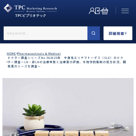
詳細検索
←戻る
詳細検索
HOME
Pharmaceuticals & Medical
ドクター調査シリーズNo.562025年 全身性エリテマトーデス（SLE）のドク
ター調査ーLN・非LNの治療実態と治療薬の評価、生物学的製剤の処方状況、開
発薬のニーズを調査ー
業界で選ぶ
カテゴリで選ぶ