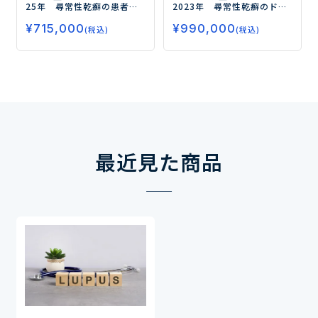
25年 尋常性乾癬の患者調
2023年 尋常性乾癬のドク
査
－TYK2阻害薬および生物
ター調査
―全身療法（生物
¥
715,000
¥
990,000
学的製剤の処方状況と使用
学的製剤・オテズラ・ソー
(税込)
(税込)
評価、薬物治療の満足度、
ティクツ）の処方実態、 治
今後の治療薬に対するニー
療目標・治療評価を調査―
ズを調査－
最近見た商品