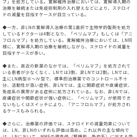
ブ」を処方している。寛解維持治療においては、寛解導入期の
治療を継続または免疫抑制剤の入れ替えなどにより、ステロイ
ドの減量を目指すケースが目立っている。
◆一方、非LNの寛解導入治療の第1選択で生物学的製剤を処方
しているドクターは4割となり、「ベリムマブ」もしくは「アニ
フロルマブ」を処方している。寛解維持治療においては、LN同
様に、寛解導入期の治療を継続しながら、ステロイドの減量を
目指すケースが多い。
◆また、直近の新薬のなかでは、「ベリムマブ」を処方されて
いる患者が少なくなく、LNでは3割、非LNでは2割。LNでは、
主にLN病型Ⅲ～Ⅳ型で、標準的治療薬でのコントロール不十
分、活動性が高い症例、非LNでは、主に関節症状や皮膚症状、
免疫系の異常がある症例に処方されている。なお、非LNでは、
皮膚症状や関節症状が強い症例に、「ベリムマブ」が使用でき
ないもしくはスイッチにより、「アニフロルマブ」が処方され
るケースもみられる。
◆さらに、治療薬の評価では、ステロイドの減量効果について
は、LN、非LNのいずれも評価は高め。これ以外の主な傾向で
は、LNにおいて、MMFの検査値（腎機能、免疫系）に対する効