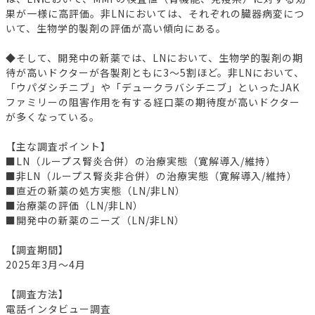
果が一様に高評価。非LNにおいては、それぞれの臓器病変につ
いて、生物学的製剤の評価が高い傾向にある。
◆そして、開発中の新薬では、LNにおいて、生物学的製剤の期
待が高いドクターが各製剤ともに3～5割ほど。非LNにおいて、
「ウパダシチニブ」や「デュークラバシチニブ」といったJAK
ファミリーの阻害作用を有する経口薬の期待度が高いドクター
が多くなっている。
【主な調査ポイント】
■LN（ループス腎炎合併）の治療実態（寛解導入/維持）
■非LN（ループス腎炎非合併）の治療実態（寛解導入/維持）
■直近の新薬の処方実態（LN/非LN）
■治療薬の評価（LN/非LN）
■開発中の新薬のニーズ（LN/非LN）
【調査期間】
2025年3月～4月
【調査方法】
電話インタビュー調査