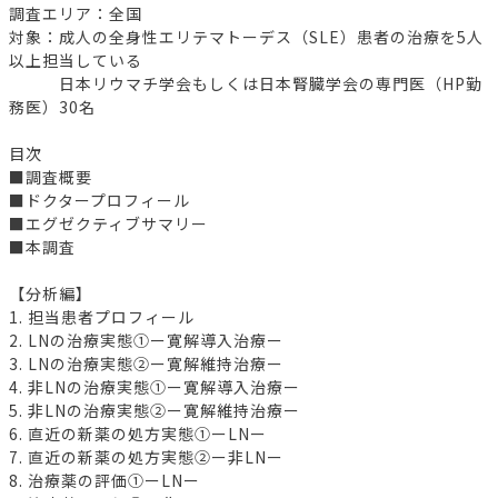
調査エリア：全国
対象：成人の全身性エリテマトーデス（SLE）患者の治療を5人
以上担当している
日本リウマチ学会もしくは日本腎臓学会の専門医（HP勤
務医）30名
目次
■調査概要
■ドクタープロフィール
■エグゼクティブサマリー
■本調査
【分析編】
1. 担当患者プロフィール
2. LNの治療実態①ー寛解導入治療ー
3. LNの治療実態②ー寛解維持治療ー
4. 非LNの治療実態①ー寛解導入治療ー
5. 非LNの治療実態②ー寛解維持治療ー
6. 直近の新薬の処方実態①ーLNー
7. 直近の新薬の処方実態②ー非LNー
8. 治療薬の評価①ーLNー