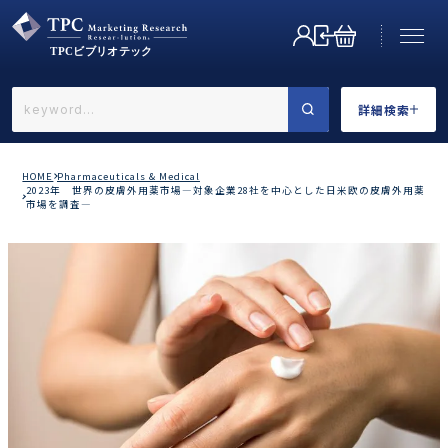
詳細検索
←戻る
詳細検索
HOME
Pharmaceuticals & Medical
2023年 世界の皮膚外用薬市場―対象企業28社を中心とした日米欧の皮膚外用薬
市場を調査―
業界で選ぶ
カテゴリで選ぶ