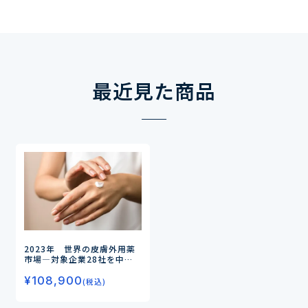
最近見た商品
2023年 世界の皮膚外用薬
市場
―対象企業28社を中心
とした日米欧の皮膚外用薬市
¥
108,900
場を調査―
(税込)