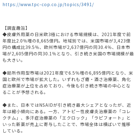
https://www.tpc-cop.co.jp/topics/3491/
【調査趣旨】
◆皮膚外用薬の日米欧3極における市場規模は、2021年度で前
年度比2.0％増の8,665億円。地域別では、米国市場が3,423億
円の構成比39.5％、欧州市場が2,637億円の同30.4％、日本市
場が2,605億円の同30.1％となり、引き続き米国の市場規模が最
も大きい。
◆局所作用型市場は2021年度で6.5％増の6,895億円となり、米
国と欧州で市場が拡大した。いずれもざ瘡・酒さ治療薬、角化
症治療薬が上位を占めており、今後も引き続き市場の中心とな
ることが予想される。
◆また、日本ではNSAIDが引き続き最大シェアとなったが、近
年は縮小傾向にある。一方、アトピー性皮膚炎治療薬の「コレ
クチム」、多汗症治療薬の「エクロック」「ラピフォート」と
いった新薬が売上に寄与したことで、市場全体は横ばいで推移
している。