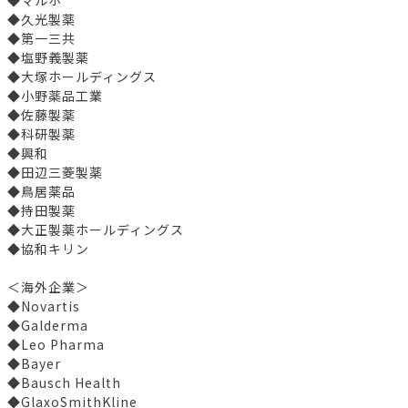
◆久光製薬
◆第一三共
◆塩野義製薬
◆大塚ホールディングス
◆小野薬品工業
◆佐藤製薬
◆科研製薬
◆興和
◆田辺三菱製薬
◆鳥居薬品
◆持田製薬
◆大正製薬ホールディングス
◆協和キリン
＜海外企業＞
◆Novartis
◆Galderma
◆Leo Pharma
◆Bayer
◆Bausch Health
◆GlaxoSmithKline