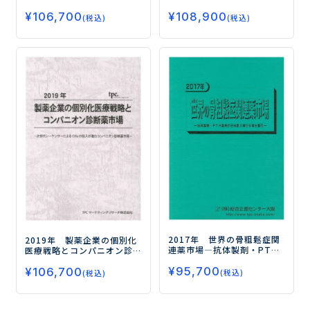
向けたM&Aが進む皮膚外用
メーカーによる原薬調達の
¥
106,700
薬市場―
¥
108,900
国内回帰で市場は活発化―
(税込)
(税込)
2017年 世界の骨粗鬆症関
2019年 製薬企業の個別化
連薬市場
―抗体製剤・PTH
医療戦略とコンパニオン診
製剤が日米欧3極で市場を牽
断薬市場
―次世代シーケン
¥
95,700
引―
¥
106,700
サーによるCDxの投入が進む
(税込)
(税込)
コンパニオン診断薬市場―