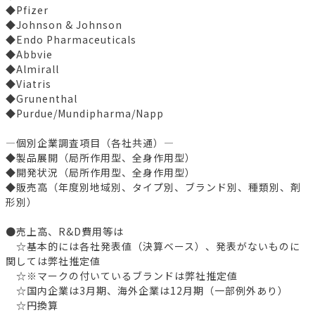
◆Pfizer
◆Johnson & Johnson
◆Endo Pharmaceuticals
◆Abbvie
◆Almirall
◆Viatris
◆Grunenthal
◆Purdue/Mundipharma/Napp
―個別企業調査項目（各社共通）―
◆製品展開（局所作用型、全身作用型）
◆開発状況（局所作用型、全身作用型）
◆販売高（年度別地域別、タイプ別、ブランド別、種類別、剤
形別）
●売上高、R&D費用等は
☆基本的には各社発表値（決算ベース）、発表がないものに
関しては弊社推定値
☆※マークの付いているブランドは弊社推定値
☆国内企業は3月期、海外企業は12月期（一部例外あり）
☆円換算