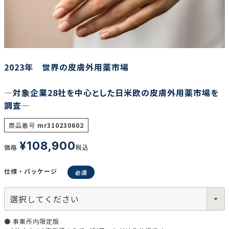
調査の種類で選ぶ
2023年 世界の皮膚外用薬市場
―対象企業28社を中心とした日米欧の皮膚外用薬市場を
調査―
リセット
検索する
商品番号
mr310230602
¥
108,900
価格
税込
仕様・パッケージ
● 事業所内限定版