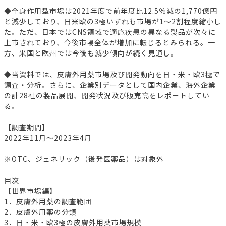
◆全身作用型市場は2021年度で前年度比12.5％減の1,770億円
と減少しており、日米欧の3極いずれも市場が1～2割程度縮小し
た。ただ、日本ではCNS領域で適応疾患の異なる製品が次々に
上市されており、今後市場全体が増加に転じるとみられる。一
方、米国と欧州では今後も減少傾向が続く見通し。
◆当資料では、皮膚外用薬市場及び開発動向を日・米・欧3極で
調査・分析。さらに、企業別データとして国内企業、海外企業
の計28社の製品展開、開発状況及び販売高をレポートしてい
る。
【調査期間】
2022年11月～2023年4月
※OTC、ジェネリック（後発医薬品）は対象外
目次
【世界市場編】
1．皮膚外用薬の調査範囲
2．皮膚外用薬の分類
3．日・米・欧3極の皮膚外用薬市場規模